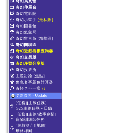
奇幻寫真館
奇幻伸展台
奇幻電影院
奇幻小幫手
[走私販]
奇幻圖書館
奇幻氣象局
奇幻留言版
[精華區]
奇幻閒聊區
奇幻遊戲看板查詢器
奇幻交易版
奇幻序號分享版
奇幻投票所
主題討論
[焦點]
角色名字顏色計算器
奇怪？不一樣
#5
更新頁面 - Update
[任務][主線任務]
G25主線任務 - 日蝕
[任務][主線/故事劇情]
寵物訓練師任務
[遊戲簡介][地圖]
摩格梅爾