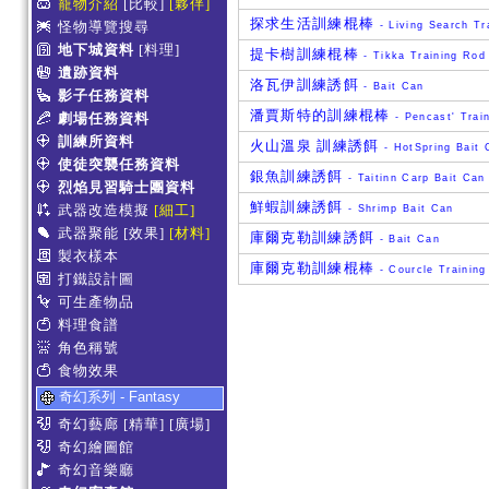
寵物介紹
[比較]
[夥伴]
探求生活訓練棍棒
怪物導覽搜尋
- Living Search Tr
地下城資料
[料理]
提卡樹訓練棍棒
- Tikka Training Rod
遺跡資料
洛瓦伊訓練誘餌
- Bait Can
影子任務資料
潘賈斯特的訓練棍棒
劇場任務資料
- Pencast' Trai
訓練所資料
火山溫泉 訓練誘餌
- HotSpring Bait 
使徒突襲任務資料
銀魚訓練誘餌
- Taitinn Carp Bait Can
烈焰見習騎士團資料
鮮蝦訓練誘餌
武器改造模擬
[細工]
- Shrimp Bait Can
武器聚能
[效果]
[材料]
庫爾克勒訓練誘餌
- Bait Can
製衣樣本
庫爾克勒訓練棍棒
- Courcle Training
打鐵設計圖
可生產物品
料理食譜
角色稱號
食物效果
奇幻系列 - Fantasy
奇幻藝廊
[精華]
[廣場]
奇幻繪圖館
奇幻音樂廳