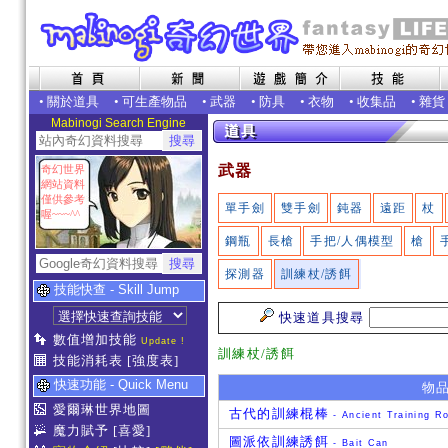
•
關於道具
•
可生產物品
•
武器
•
防具
•
衣物
•
收集品
•
雜貨
Mabinogi Search Engine
武器
奇幻世界
網站資料
僅供參考
單手劍
雙手劍
鈍器
遠距
杖
喔~~~^^
鋼瓶
長槍
手把/人偶模型
槍
探測器
訓練杖/誘餌
技能快查 - Skill Jump
快速道具搜尋
數值增加技能
Update !
訓練杖/誘餌
技能消耗表
[強度表]
快速功能 - Quick Menu
物
愛爾琳世界地圖
古代的訓練棍棒
- Ancient Training R
魔力賦予
[喜愛]
圖派依訓練誘餌
- Bait Can