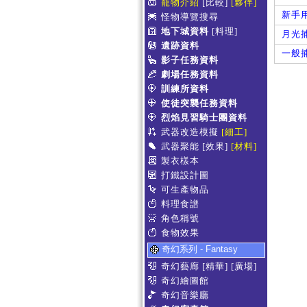
寵物介紹
[比較]
[夥伴]
新手
怪物導覽搜尋
地下城資料
[料理]
月光
遺跡資料
一般
影子任務資料
劇場任務資料
訓練所資料
使徒突襲任務資料
烈焰見習騎士團資料
武器改造模擬
[細工]
武器聚能
[效果]
[材料]
製衣樣本
打鐵設計圖
可生產物品
料理食譜
角色稱號
食物效果
奇幻系列 - Fantasy
奇幻藝廊
[精華]
[廣場]
奇幻繪圖館
奇幻音樂廳