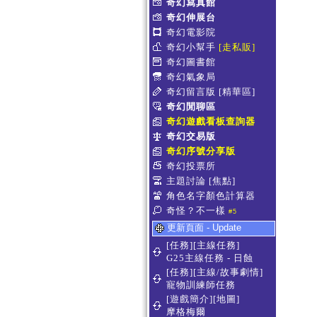
奇幻寫真館
奇幻伸展台
奇幻電影院
奇幻小幫手
[走私販]
奇幻圖書館
奇幻氣象局
奇幻留言版
[精華區]
奇幻閒聊區
奇幻遊戲看板查詢器
奇幻交易版
奇幻序號分享版
奇幻投票所
主題討論
[焦點]
角色名字顏色計算器
奇怪？不一樣
#5
更新頁面 - Update
[任務][主線任務]
G25主線任務 - 日蝕
[任務][主線/故事劇情]
寵物訓練師任務
[遊戲簡介][地圖]
摩格梅爾