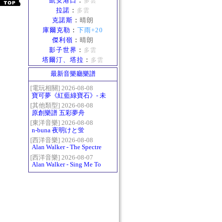
凱安港口
：
多雲
拉諾
：
多雲
克諾斯
：
晴朗
庫爾克勒
：
下雨+20
傑利嶺
：
晴朗
影子世界
：
多雲
塔爾汀、塔拉
：
多雲
最新音樂廳樂譜
[電玩相關] 2026-08-08
寶可夢《紅藍綠寶石》- 未
白鎮BGM (Littleroot Town)
[其他類型] 2026-08-08
原創樂譜 五彩夢舟
[東洋音樂] 2026-08-08
n-buna 夜明けと蛍
[西洋音樂] 2026-08-08
Alan Walker - The Spectre
[西洋音樂] 2026-08-07
Alan Walker - Sing Me To
Sleep