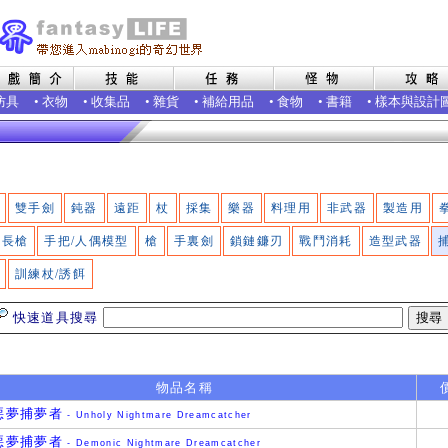
防具
•
衣物
•
收集品
•
雜貨
•
補給用品
•
食物
•
書籍
•
樣本與設計
雙手劍
鈍器
遠距
杖
採集
樂器
料理用
非武器
製造用
長槍
手把/人偶模型
槍
手裏劍
鎖鏈鐮刃
戰鬥消耗
造型武器
訓練杖/誘餌
快速道具搜尋
物品名稱
惡夢捕夢者
- Unholy Nightmare Dreamcatcher
惡夢捕夢者
- Demonic Nightmare Dreamcatcher