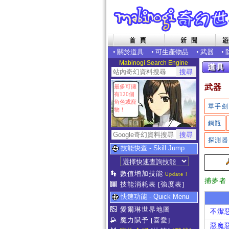
•
關於道具
•
可生產物品
•
武器
•
Mabinogi Search Engine
武器
最多可擁
有120個
角色或寵
單手劍
物！
鋼瓶
探測器
技能快查 - Skill Jump
數值增加技能
Update !
捕夢者
技能消耗表
[強度表]
快速功能 - Quick Menu
愛爾琳世界地圖
不潔
魔力賦予
[喜愛]
惡魔