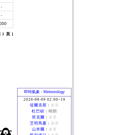
-
-
000
第 1 頁 ]
即時氣象 - Meteorology
2026-08-09 02:00~19
堤爾克那
：
多雲
杜巴頓
：
晴朗
班克爾
：
多雲
艾明馬夏
：
多雲
山米爾
：
多雲