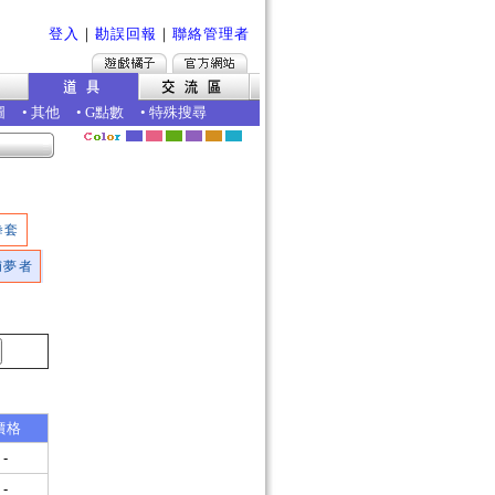
登入
｜
勘誤回報
｜
聯絡管理者
圖
•
其他
•
G點數
•
特殊搜尋
拳套
捕夢者
價格
-
-