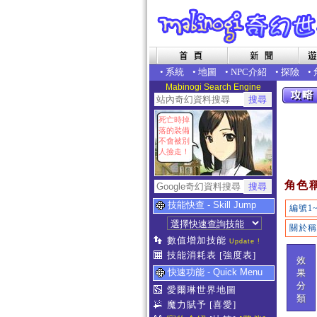
•
系統
•
地圖
•
NPC介紹
•
探險
•
Mabinogi Search Engine
死亡時掉
落的裝備
不會被別
人撿走！
角色
技能快查 - Skill Jump
編號1~
關於稱
數值增加技能
Update !
技能消耗表
[強度表]
效
快速功能 - Quick Menu
果
分
愛爾琳世界地圖
類
魔力賦予
[喜愛]