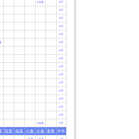
5
+10
+?
+?
1
+?
+?
+?
0
+?
2
+?
3
+?
4
+?
5
+?
6
+?
+?
+?
+?
+?
5
+10
+?
運
防禦
保護
小傷
大傷
暴擊
其他