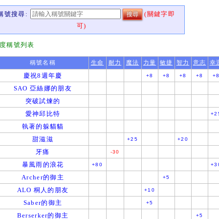
稱號搜尋:
(關鍵字即
可)
度稱號列表
稱號名稱
生命
耐力
魔法
力量
敏捷
智力
意志
幸
慶祝8週年慶
+8
+8
+8
+8
+
SAO 亞絲娜的朋友
突破試煉的
愛神邱比特
+2
執著的躲貓貓
甜滋滋
+25
+20
牙痛
-30
暴風雨的浪花
+80
+3
Archer的御主
+5
ALO 桐人的朋友
+10
Saber的御主
+5
Berserker的御主
+5