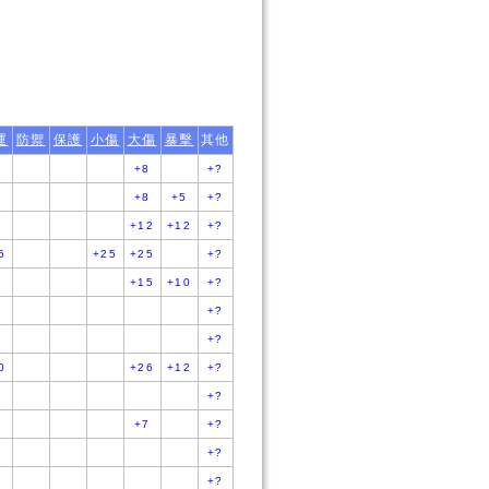
運
防禦
保護
小傷
大傷
暴擊
其他
8
+8
+?
+8
+5
+?
+12
+12
+?
5
+25
+25
+?
+15
+10
+?
+?
+?
0
+26
+12
+?
+?
+7
+?
+?
+?