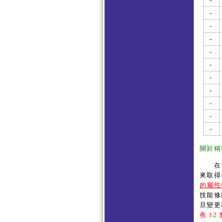
-
-
-
-
-
-
-
-
-
-
-
關於稱
在《瑪
來取得
的屬性
技能修
旦變更
夜 1