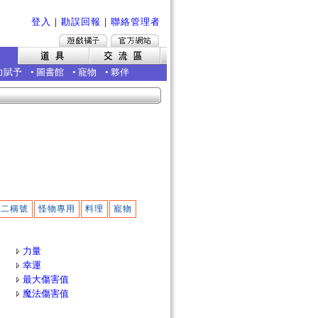
登入
｜
勘誤回報
｜
聯絡管理者
力賦予
•
圖書館
•
寵物
•
夥伴
第二稱號
怪物專用
料理
寵物
力量
幸運
最大傷害值
魔法傷害值