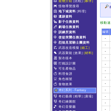
寵物介紹
[比較]
[夥伴]
怪物導覽搜尋
地下城資料
[料理]
遺跡資料
影子任務資料
移動速
劇場任務資料
編號
訓練所資料
使徒突襲任務資料
-
烈焰見習騎士團資料
-
武器改造模擬
[細工]
-
武器聚能
[效果]
[材料]
-
製衣樣本
打鐵設計圖
-
可生產物品
-
料理食譜
-
角色稱號
-
食物效果
-
奇幻系列 - Fantasy
奇幻藝廊
[精華]
[廣場]
-
奇幻繪圖館
-
奇幻音樂廳
-