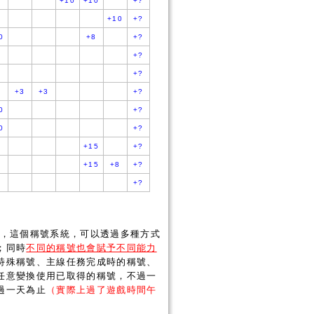
+10
+10
+?
+10
+?
0
+8
+?
+?
+?
+3
+3
+?
0
+?
0
+?
+15
+?
+15
+8
+?
+?
」，這個稱號系統，可以透過多種方式
；同時
不同的稱號也會賦予不同能力
特殊稱號、主線任務完成時的稱號、
任意變換使用已取得的稱號，不過一
過一天為止
（實際上過了遊戲時間午