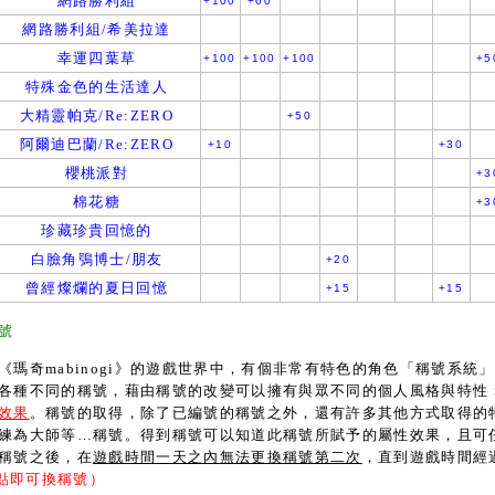
網路勝利組
+100
+60
網路勝利組/希美拉達
幸運四葉草
+100
+100
+100
+5
特殊金色的生活達人
大精靈帕克/Re:ZERO
+50
阿爾迪巴蘭/Re:ZERO
+10
+30
櫻桃派對
+3
棉花糖
+3
珍藏珍貴回憶的
白臉角鴞博士/朋友
+20
曾經燦爛的夏日回憶
+15
+15
號
奇mabinogi》的遊戲世界中，有個非常有特色的角色「稱號系統
各種不同的稱號，藉由稱號的改變可以擁有與眾不同的個人風格與特性
效果
。稱號的取得，除了已編號的稱號之外，還有許多其他方式取得的
練為大師等…稱號。得到稱號可以知道此稱號所賦予的屬性效果，且可
稱號之後，在
遊戲時間一天之內無法更換稱號第二次
，直到遊戲時間經
2 點即可換稱號）