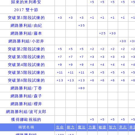
歸來的米列希安
+5
+5
+5
+5
+
2017 雙十節
突破第1階段試煉的
+3
+3
+3
+1
+1
+1
+1
+
網路勝利組/由紀
+35
網路勝利組/藤本
+25
+30
網路勝利組/小岩井
+30
+3
突破第2階段試煉的
+5
+5
+5
+2
+2
+2
+2
+
突破第3階段試煉的
+7
+7
+7
+3
+3
+3
+3
+
突破第4階段試煉的
+9
+9
+9
+4
+4
+4
+4
+
突破第5階段試煉的
+11
+11
+11
+5
+5
+5
+5
+
突破第6階段試煉的
+13
+13
+13
+6
+6
+6
+6
+
網路勝利組/丁香
+80
網路勝利組/森子
網路勝利組/櫻井
網路勝利組/波可太郎
獲得娜歐祝福的
+5
+5
+5
+5
+
稱號名稱
生命
耐力
魔法
力量
敏捷
智力
意志
幸