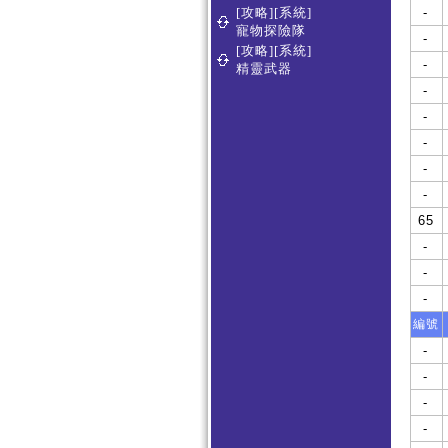
[攻略][系統]
-
寵物探險隊
-
[攻略][系統]
-
精靈武器
-
-
-
-
-
65
-
-
-
編號
-
-
-
-