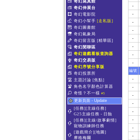
奇幻寫真館
-
奇幻伸展台
-
奇幻電影院
奇幻小幫手
[走私販]
-
奇幻圖書館
-
奇幻氣象局
-
奇幻留言版
[精華區]
-
奇幻閒聊區
奇幻遊戲看板查詢器
-
奇幻交易版
-
奇幻序號分享版
編號
奇幻投票所
-
主題討論
[焦點]
角色名字顏色計算器
-
奇怪？不一樣
#5
-
更新頁面 - Update
-
[任務][主線任務]
-
G25主線任務 - 日蝕
-
[任務][主線/故事劇情]
寵物訓練師任務
-
[遊戲簡介][地圖]
-
摩格梅爾