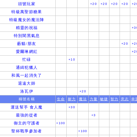
頭號玩家
+20
+20
+20
+20
+2
特級萬聖節糖果
特級魔女的魔法陣
精靈的祝福
+3
特別闇黑氣息
藪貓/朋友
+20
+2
愛爾琳網紅
+2
忙碌
+10
通緝犯獵人
和風一起消失了
退遠大師
洛瓦伊
+20
稱號名稱
生命
耐力
魔法
力量
敏捷
智力
意志
幸
運送幫手 食人魔
+30
最強的從者
+3
御主的守護者
+100
聖杯戰爭參加者
+100