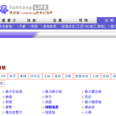
角色數值+
•
年齡
•
稱號
•
食物效果
•
裝備改造
(
工匠
/
SR
/
細工
/
聚能
)
•
魔
稱號
100
新手
兼職
封印石
主線
遺跡
活動
遊戲內容
大師
技能
號
最大生命值
最大耐力值
最大魔法值
敏捷
智力
意志
防禦
保護
最小傷害值
暴擊
移動速度
煉金術
魔法攻擊力
強度值
人偶