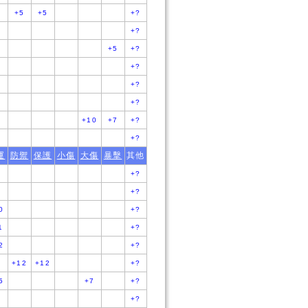
+5
+5
+?
5
+?
+5
+?
+?
+?
+?
+10
+7
+?
7
+?
運
防禦
保護
小傷
大傷
暴擊
其他
8
+?
9
+?
0
+?
1
+?
2
+?
+12
+12
+?
5
+7
+?
+?