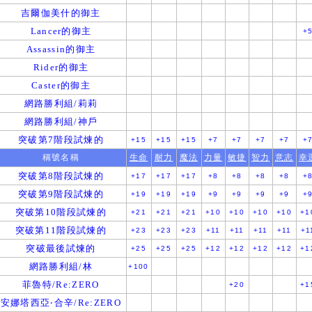
吉爾伽美什的御主
Lancer的御主
+
Assassin的御主
Rider的御主
Caster的御主
網路勝利組/莉莉
網路勝利組/神戶
突破第7階段試煉的
+15
+15
+15
+7
+7
+7
+7
+
稱號名稱
生命
耐力
魔法
力量
敏捷
智力
意志
幸
突破第8階段試煉的
+17
+17
+17
+8
+8
+8
+8
+
突破第9階段試煉的
+19
+19
+19
+9
+9
+9
+9
+
突破第10階段試煉的
+21
+21
+21
+10
+10
+10
+10
+1
突破第11階段試煉的
+23
+23
+23
+11
+11
+11
+11
+1
突破最後試煉的
+25
+25
+25
+12
+12
+12
+12
+1
網路勝利組/林
+100
菲魯特/Re:ZERO
+20
+1
安娜塔西亞‧合辛/Re:ZERO