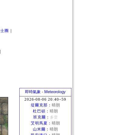
騎士團
｜
｜
即時氣象 - Meteorology
2026-08-06 20:40~59
堤爾克那
：
晴朗
杜巴頓
：
晴朗
班克爾
：
多雲
艾明馬夏
：
晴朗
山米爾
：
晴朗