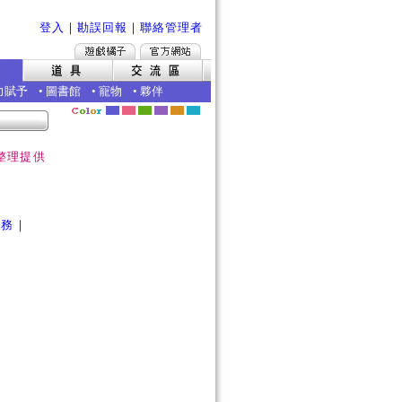
登入
｜
勘誤回報
｜
聯絡管理者
力賦予
•
圖書館
•
寵物
•
夥伴
整理提供
任務
｜