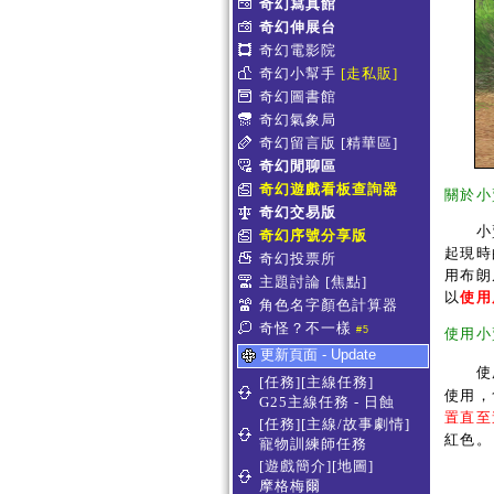
奇幻寫真館
奇幻伸展台
奇幻電影院
奇幻小幫手
[走私販]
奇幻圖書館
奇幻氣象局
奇幻留言版
[精華區]
奇幻閒聊區
奇幻遊戲看板查詢器
關於小
奇幻交易版
小賣店
奇幻序號分享版
起現時
奇幻投票所
用布朗
主題討論
[焦點]
以
使用
角色名字顏色計算器
奇怪？不一樣
#5
使用小
更新頁面 - Update
使用
[任務][主線任務]
使用，
G25主線任務 - 日蝕
置直至
[任務][主線/故事劇情]
紅色。
寵物訓練師任務
[遊戲簡介][地圖]
摩格梅爾