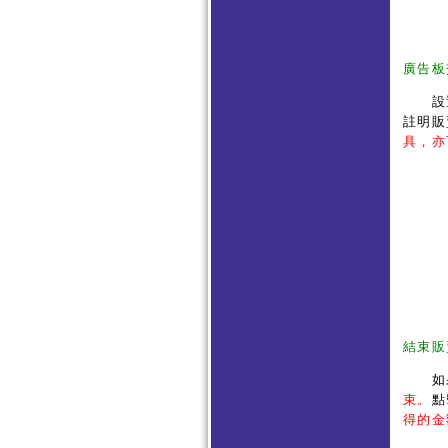
廣告板
設置
註明販
具，亦
結束販
如果
束。
點
得的金