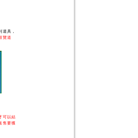
到道具，
預覽道
才可以結
販售要獲