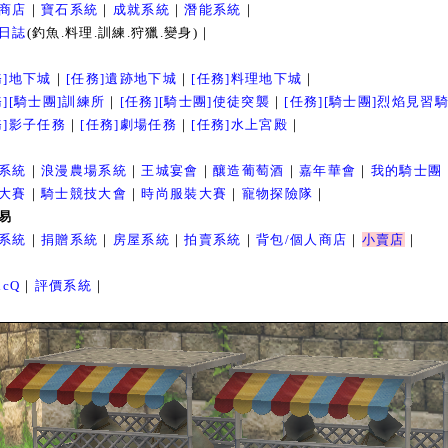
商店
｜
寶石系統
｜
成就系統
｜
潛能系統
｜
日誌
(釣魚.料理.訓練.狩獵.變身)｜
務]地下城
｜
[任務]遺跡地下城
｜
[任務]料理地下城
｜
務][騎士團]訓練所
｜
[任務][騎士團]使徒突襲
｜
[任務][騎士團]烈焰見習
務]影子任務
｜
[任務]劇場任務
｜
[任務]水上宮殿
｜
系統
｜
浪漫農場系統
｜
王城宴會
｜
釀造葡萄酒
｜
嘉年華會
｜
我的騎士團
大賽
｜
騎士競技大會
｜
時尚服裝大賽
｜
寵物探險隊
｜
易
系統
｜
捐贈系統
｜
房屋系統
｜
拍賣系統
｜
背包/個人商店
｜
小賣店
｜
icQ
｜
評價系統
｜