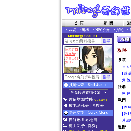
•
系統
•
地圖
•
NPC介紹
•
探險
•
Mabinogi Search Engine
快來
奇幻
攻略 
寫真館
分
享自己的
系統
造型~
｜
日期
｜
[遊
｜
角色
技能快查 - Skill Jump
社群
｜
家庭
數值增加技能
戰鬥
Update !
技能消耗表
[強度表]
｜
[攻
快速功能 - Quick Menu
｜
[攻
愛爾琳世界地圖
｜
連續
魔力賦予
[喜愛]
進階