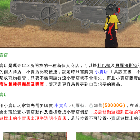
賣店
是瑪奇G13所開放的一種新個人商店，可以於
杜巴頓
及
貝爾法斯特
的個人商店，小賣店比較便捷，設定時只需購買
小賣店
工具設置後，
尼或寵物看管，只要不離開該分流小賣店就不會消失。而且小賣店販賣
廣告板搜尋商品及購買
，讓玩家更容易搜尋到自己想要的商品。
賣店
(50000G)
小賣店玩家首先需要購買
小賣店
瓦爾特、芭娜蕾
，在道
>
會出現設置小賣店動作及遊標變成小賣店倒影，
必需移動遊標到正確的
遊標上的小賣店出現半透明小賣店
，若該位置不可設置小賣店遊標上的