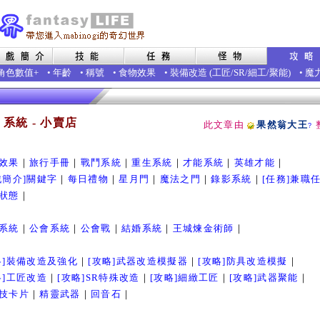
角色數值+
•
年齡
•
稱號
•
食物效果
•
裝備改造
(
工匠
/
SR
/
細工
/
聚能
)
•
魔
- 系統 - 小賣店
此文章由
果然翁大王
?
效果
｜
旅行手冊
｜
戰鬥系統
｜
重生系統
｜
才能系統
｜
英雄才能
｜
戲簡介]關鍵字
｜
每日禮物
｜
星月門
｜
魔法之門
｜
錄影系統
｜
[任務]兼職
狀態
｜
系統
｜
公會系統
｜
公會戰
｜
結婚系統
｜
王城煉金術師
｜
略]裝備改造及強化
｜
[攻略]武器改造模擬器
｜
[攻略]防具改造模擬
｜
略]工匠改造
｜
[攻略]SR特殊改造
｜
[攻略]細緻工匠
｜
[攻略]武器聚能
｜
技卡片
｜
精靈武器
｜
回音石
｜