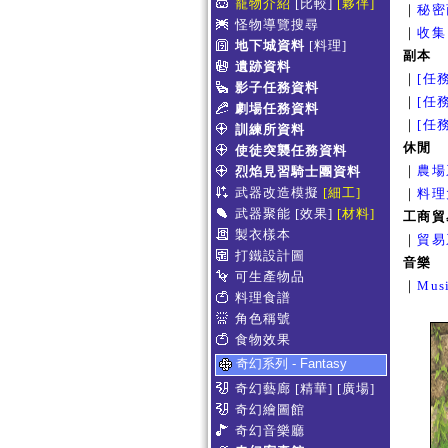
寵物介紹
[比較]
[夥伴]
｜
秘密
怪物導覽搜尋
｜
收集
地下城資料
[料理]
副本
遺跡資料
｜
[任
影子任務資料
｜
[任
劇場任務資料
｜
[任
訓練所資料
休閒
使徒突襲任務資料
｜
農場
烈焰見習騎士團資料
武器改造模擬
[細工]
｜
料理
武器聚能
[效果]
[材料]
工商貿
製衣樣本
｜
貿易
打鐵設計圖
音樂
可生產物品
｜
Mus
料理食譜
角色稱號
食物效果
奇幻系列 - Fantasy
奇幻藝廊
[精華]
[廣場]
奇幻繪圖館
奇幻音樂廳