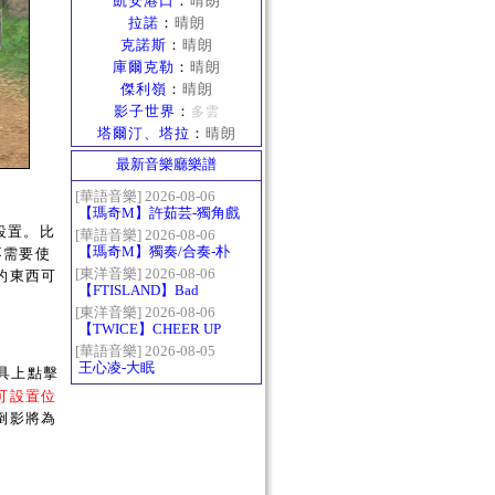
凱安港口
：
晴朗
拉諾
：
晴朗
克諾斯
：
晴朗
庫爾克勒
：
晴朗
傑利嶺
：
晴朗
影子世界
：
多雲
塔爾汀、塔拉
：
晴朗
最新音樂廳樂譜
[華語音樂] 2026-08-06
【瑪奇M】許茹芸-獨角戲
設置。比
[華語音樂] 2026-08-06
【瑪奇M】獨奏/合奏-朴
不需要使
樹-那些花兒
[東洋音樂] 2026-08-06
的東西可
【FTISLAND】Bad
Woman
[東洋音樂] 2026-08-06
【TWICE】CHEER UP
[華語音樂] 2026-08-05
王心凌-大眠
具上點擊
可設置位
倒影將為