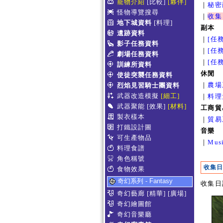
寵物介紹
[比較]
[夥伴]
｜
秘密
怪物導覽搜尋
｜
收集
地下城資料
[料理]
副本
遺跡資料
｜
[任
影子任務資料
｜
[任
劇場任務資料
｜
[任
訓練所資料
休閒
使徒突襲任務資料
｜
農場
烈焰見習騎士團資料
武器改造模擬
[細工]
｜
料理
武器聚能
[效果]
[材料]
工商貿
製衣樣本
｜
貿易
打鐵設計圖
音樂
可生產物品
｜
Mus
料理食譜
角色稱號
收集日
食物效果
奇幻系列 - Fantasy
收集日
奇幻藝廊
[精華]
[廣場]
奇幻繪圖館
奇幻音樂廳