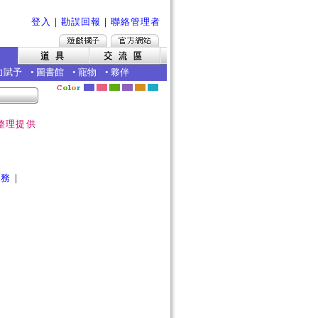
登入
｜
勘誤回報
｜
聯絡管理者
力賦予
•
圖書館
•
寵物
•
夥伴
整理提供
任務
｜