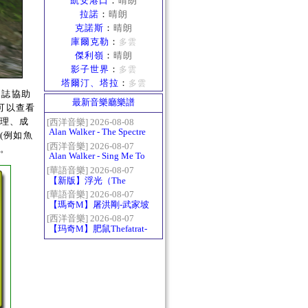
凱安港口
：
晴朗
拉諾
：
晴朗
克諾斯
：
晴朗
庫爾克勒
：
多雲
傑利嶺
：
晴朗
影子世界
：
多雲
塔爾汀、塔拉
：
多雲
日誌協助
最新音樂廳樂譜
可以查看
料理、成
[西洋音樂] 2026-08-08
Alan Walker - The Spectre
(例如魚
[西洋音樂] 2026-08-07
。
Alan Walker - Sing Me To
Sleep
[華語音樂] 2026-08-07
【新版】浮光（The
History）：六和弦
[華語音樂] 2026-08-07
【瑪奇M】屠洪剛-武家坡
2021
[西洋音樂] 2026-08-07
【玛奇M】肥鼠Thefatrat-
Monody