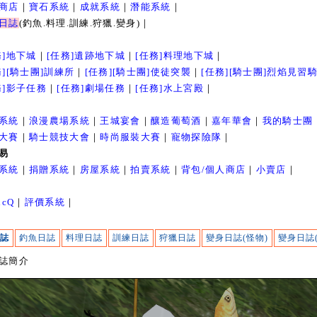
商店
｜
寶石系統
｜
成就系統
｜
潛能系統
｜
日誌
(釣魚.料理.訓練.狩獵.變身)｜
務]地下城
｜
[任務]遺跡地下城
｜
[任務]料理地下城
｜
務][騎士團]訓練所
｜
[任務][騎士團]使徒突襲
｜
[任務][騎士團]烈焰見習
務]影子任務
｜
[任務]劇場任務
｜
[任務]水上宮殿
｜
系統
｜
浪漫農場系統
｜
王城宴會
｜
釀造葡萄酒
｜
嘉年華會
｜
我的騎士團
大賽
｜
騎士競技大會
｜
時尚服裝大賽
｜
寵物探險隊
｜
易
系統
｜
捐贈系統
｜
房屋系統
｜
拍賣系統
｜
背包/個人商店
｜
小賣店
｜
icQ
｜
評價系統
｜
誌
釣魚日誌
料理日誌
訓練日誌
狩獵日誌
變身日誌(怪物)
變身日誌(
誌簡介