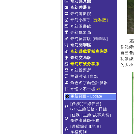
奇幻寫真館
奇幻伸展台
奇幻電影院
奇幻小幫手
[走私販]
奇幻圖書館
奇幻氣象局
奇幻留言版
[精華區]
還記得
奇幻閒聊區
你記錄
奇幻遊戲看板查詢器
自己曾
奇幻交易版
功訓練
奇幻序號分享版
的大小
奇幻投票所
主題討論
[焦點]
角色名字顏色計算器
奇怪？不一樣
#5
更新頁面 - Update
[任務][主線任務]
G25主線任務 - 日蝕
[任務][主線/故事劇情]
寵物訓練師任務
[遊戲簡介][地圖]
摩格梅爾