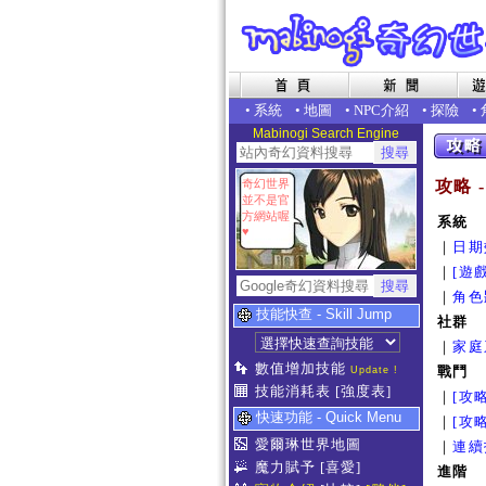
•
系統
•
地圖
•
NPC介紹
•
探險
•
Mabinogi Search Engine
奇幻世界
攻略 
並不是官
方網站喔
系統
♥
｜
日期
｜
[遊
｜
角色
技能快查 - Skill Jump
社群
｜
家庭
數值增加技能
戰鬥
Update !
技能消耗表
[強度表]
｜
[攻
快速功能 - Quick Menu
｜
[攻
愛爾琳世界地圖
｜
連續
魔力賦予
[喜愛]
進階