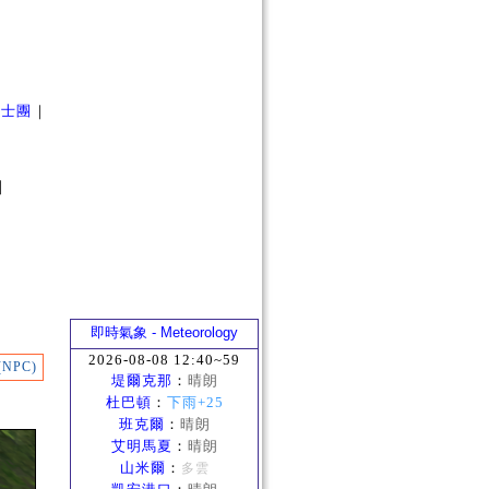
騎士團
｜
｜
即時氣象 - Meteorology
2026-08-08 12:40~59
NPC)
堤爾克那
：
晴朗
杜巴頓
：
下雨+25
班克爾
：
晴朗
艾明馬夏
：
晴朗
山米爾
：
多雲