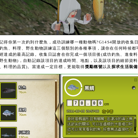
你第一次釣到什麼魚，成功訓練哪一種動物嗎?G14S4開放的收集
釣魚、料理、野生動物訓練這三個類別的各種事項，讓你在任何時候都
經達成的最高記錄。收集日誌會在你完成一個項目後(成功釣魚、進食
野生動物)，自動記錄該項目的達成時間、地點，以及該項目的細節資料
、料理的品質)。當達成一定目標，更能取得
獎勵稱號
以及
探求生活裝備