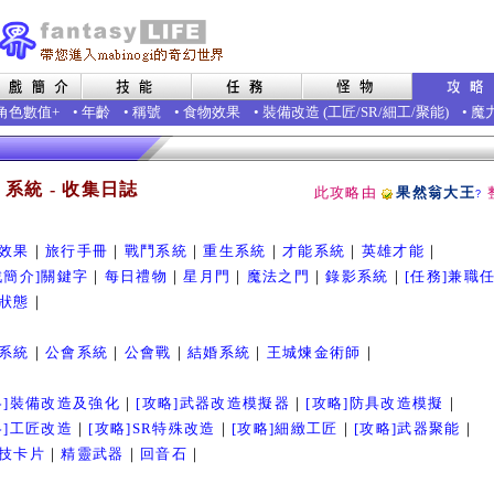
角色數值+
•
年齡
•
稱號
•
食物效果
•
裝備改造
(
工匠
/
SR
/
細工
/
聚能
)
•
魔
- 系統 - 收集日誌
此攻略由
果然翁大王
?
效果
｜
旅行手冊
｜
戰鬥系統
｜
重生系統
｜
才能系統
｜
英雄才能
｜
戲簡介]關鍵字
｜
每日禮物
｜
星月門
｜
魔法之門
｜
錄影系統
｜
[任務]兼職
狀態
｜
系統
｜
公會系統
｜
公會戰
｜
結婚系統
｜
王城煉金術師
｜
略]裝備改造及強化
｜
[攻略]武器改造模擬器
｜
[攻略]防具改造模擬
｜
略]工匠改造
｜
[攻略]SR特殊改造
｜
[攻略]細緻工匠
｜
[攻略]武器聚能
｜
技卡片
｜
精靈武器
｜
回音石
｜