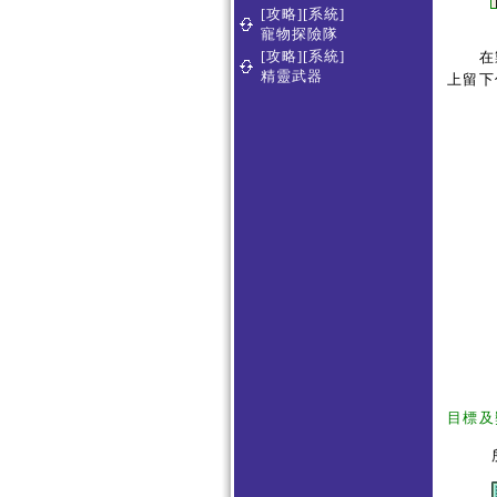
[攻略][系統]
寵物探險隊
[攻略][系統]
在製
精靈武器
上留下
目標及