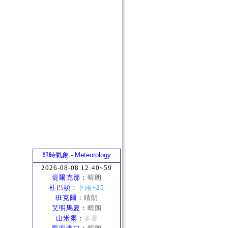
即時氣象 - Meteorology
2026-08-08 12:40~59
堤爾克那
：
晴朗
杜巴頓
：
下雨+25
班克爾
：
晴朗
艾明馬夏
：
晴朗
山米爾
：
多雲