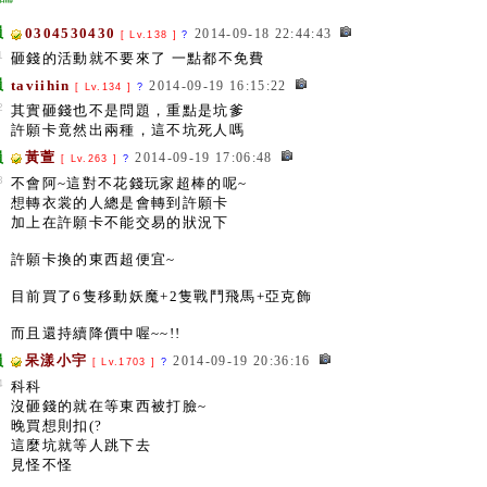
員
0304530430
2014-09-18 22:44:43
[ Lv.138 ]
?
1
砸錢的活動就不要來了 一點都不免費
員
taviihin
2014-09-19 16:15:22
[ Lv.134 ]
?
2
其實砸錢也不是問題，重點是坑爹
許願卡竟然出兩種，這不坑死人嗎
員
黃萱
2014-09-19 17:06:48
[ Lv.263 ]
?
3
不會阿~這對不花錢玩家超棒的呢~
想轉衣裳的人總是會轉到許願卡
加上在許願卡不能交易的狀況下
許願卡換的東西超便宜~
目前買了6隻移動妖魔+2隻戰鬥飛馬+亞克飾
而且還持續降價中喔~~!!
員
呆漾小宇
2014-09-19 20:36:16
[ Lv.1703 ]
?
4
科科
沒砸錢的就在等東西被打臉~
晚買想則扣(?
這麼坑就等人跳下去
見怪不怪