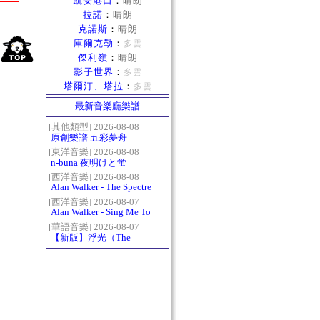
凱安港口
：
晴朗
拉諾
：
晴朗
克諾斯
：
晴朗
庫爾克勒
：
多雲
傑利嶺
：
晴朗
影子世界
：
多雲
塔爾汀、塔拉
：
多雲
最新音樂廳樂譜
[其他類型] 2026-08-08
原創樂譜 五彩夢舟
[東洋音樂] 2026-08-08
n-buna 夜明けと蛍
[西洋音樂] 2026-08-08
Alan Walker - The Spectre
[西洋音樂] 2026-08-07
Alan Walker - Sing Me To
Sleep
[華語音樂] 2026-08-07
【新版】浮光（The
History）：六和弦