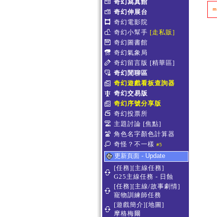
奇幻寫真館
m
奇幻伸展台
奇幻電影院
奇幻小幫手
[走私販]
奇幻圖書館
奇幻氣象局
奇幻留言版
[精華區]
奇幻閒聊區
奇幻遊戲看板查詢器
奇幻交易版
奇幻序號分享版
奇幻投票所
主題討論
[焦點]
角色名字顏色計算器
奇怪？不一樣
#5
更新頁面 - Update
[任務][主線任務]
G25主線任務 - 日蝕
[任務][主線/故事劇情]
寵物訓練師任務
[遊戲簡介][地圖]
摩格梅爾