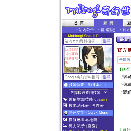
•
站內公告
•
聯播訊息
•
官方
Mabinogi Search Engine
玩遊戲記
官方
得也要適
時的休息
全部官
喔！
【轉蛋
活動
活動
技能快查 - Skill Jump
活動日期
數值增加技能
Update !
技能消耗表
[強度表]
快速功能 - Quick Menu
愛爾琳世界地圖
魔力賦予
[喜愛]
主題