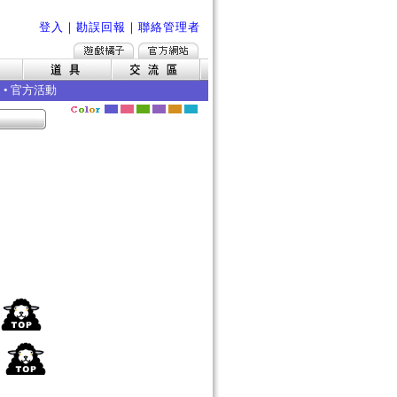
登入
｜
勘誤回報
｜
聯絡管理者
•
官方活動