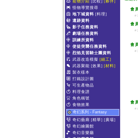
寵物介紹
[比較]
[夥伴]
怪物導覽搜尋
會
地下城資料
[料理]
#
遺跡資料
會
影子任務資料
#
劇場任務資料
訓練所資料
會
使徒突襲任務資料
#
烈焰見習騎士團資料
武器改造模擬
[細工]
武器聚能
[效果]
[材料]
製衣樣本
打鐵設計圖
可生產物品
料理食譜
角色稱號
會
食物效果
#
奇幻系列 - Fantasy
奇幻藝廊
[精華]
[廣場]
奇幻繪圖館
奇幻音樂廳