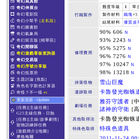
奇幻寫真館
難度等級
1
單
奇幻伸展台
奇幻電影院
製作材料
鐵塊
×
打鐵製作
奇幻小幫手
[走私販]
結尾材料
優質皮
奇幻圖書館
90% 606
N
奇幻氣象局
93% 2243
奇幻留言版
[精華區]
N
奇幻閒聊區
95% 5275
N
修理費用
奇幻遊戲看板查詢器
96% 7276
N
奇幻交易版
97% 10247
N
奇幻序號分享版
98% 13218
奇幻投票所
N
主題討論
[焦點]
雪山巨魔
掉落怪物
角色名字顏色計算器
卡魯發光蜘蛛
遺跡取得
奇怪？不一樣
#5
更新頁面 - Update
雅芬守護者
[中
劇場任務
[任務][主線任務]
諸神的守衛
[高
G25主線任務 - 日蝕
卡魯發光蜘蛛
其他取得法
[任務][主線/故事劇情]
寵物訓練師任務
特殊色道具
特殊色取得
[遊戲簡介][地圖]
摩格梅爾
2011-11-24 00