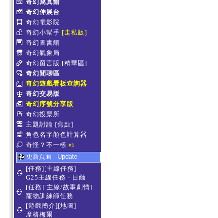
奇幻寫真館
奇幻伸展台
奇幻電影院
奇幻小幫手
[走私販]
奇幻圖書館
奇幻氣象局
奇幻留言版
[精華區]
奇幻閒聊區
奇幻遊戲看板查詢器
奇幻交易版
奇幻序號分享版
奇幻投票所
主題討論
[焦點]
角色名字顏色計算器
奇怪？不一樣
#5
更新頁面 - Update
[任務][主線任務]
G25主線任務 - 日蝕
[任務][主線/故事劇情]
寵物訓練師任務
[遊戲簡介][地圖]
摩格梅爾