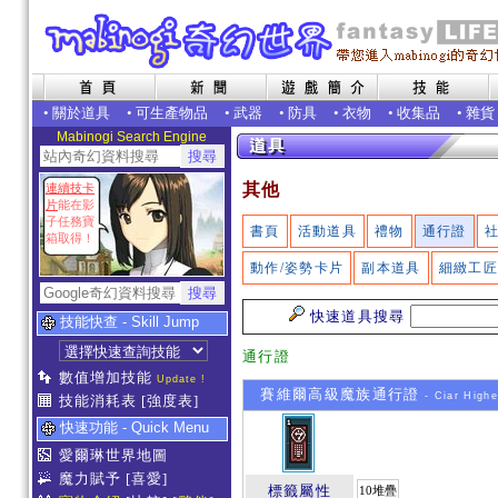
•
關於道具
•
可生產物品
•
武器
•
防具
•
衣物
•
收集品
•
雜貨
Mabinogi Search Engine
其他
連續技卡
片
能在影
子任務寶
書頁
活動道具
禮物
通行證
箱取得！
動作/姿勢卡片
副本道具
細緻工
快速道具搜尋
技能快查 - Skill Jump
通行證
數值增加技能
Update !
賽維爾高級魔族通行證
- Ciar Highe
技能消耗表
[強度表]
快速功能 - Quick Menu
愛爾琳世界地圖
魔力賦予
[喜愛]
標籤屬性
10堆疊