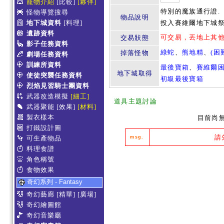
寵物介紹
[比較]
[夥伴]
特別的魔族通行證.
怪物導覽搜尋
物品說明
地下城資料
[料理]
投入賽維爾地下城祭
遺跡資料
可交易，丟地上其
交易狀態
影子任務資料
綠蛇
、
熊地精
、
(困
掉落怪物
劇場任務資料
訓練所資料
最後寶箱
、
賽維爾
地下城取得
使徒突襲任務資料
初級最後寶箱
烈焰見習騎士團資料
武器改造模擬
[細工]
道具主題討論
武器聚能
[效果]
[材料]
製衣樣本
目前尚
打鐵設計圖
請
可生產物品
msg.
料理食譜
角色稱號
食物效果
奇幻系列 - Fantasy
奇幻藝廊
[精華]
[廣場]
奇幻繪圖館
奇幻音樂廳