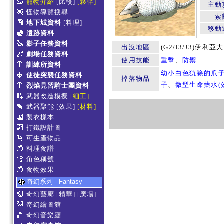
寵物介紹
[比較]
[夥伴]
主動
怪物導覽搜尋
索
地下城資料
[料理]
移動
遺跡資料
影子任務資料
出沒地區
(G2/I3/J3)伊
劇場任務資料
使用技能
重擊
、
防禦
訓練所資料
幼小白色犰狳的爪
使徒突襲任務資料
掉落物品
子
、
微型生命藥水(效
烈焰見習騎士團資料
武器改造模擬
[細工]
武器聚能
[效果]
[材料]
製衣樣本
打鐵設計圖
可生產物品
料理食譜
角色稱號
食物效果
奇幻系列 - Fantasy
奇幻藝廊
[精華]
[廣場]
奇幻繪圖館
奇幻音樂廳