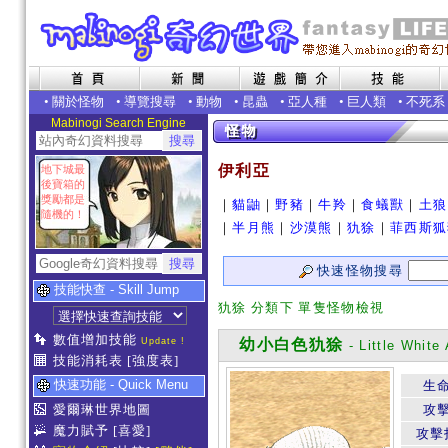
•
關於怪物
•
導覽搜尋
•
動物
•
昆蟲
•
亞人種
•
巨人類
•
不死系
Mabinogi Search Engine
伊利亞
地下城最
後寶箱的
獎勵都是
｜
貓鼬
｜
野豬
｜
牛羚
｜
食蟻獸
｜
土狼
隨機的！
｜
半月熊
｜
沙漠熊
｜
犰狳
｜
菲西斯狐
快速怪物搜尋
技能快查 - Skill Jump
犰狳 分類下 單隻怪物檢視
數值增加技能
Update !
幼小白色犰狳
- Little White 
技能消耗表
[強度表]
快速功能 - Quick Menu
生
愛爾琳世界地圖
攻
魔力賦予
[喜愛]
攻擊