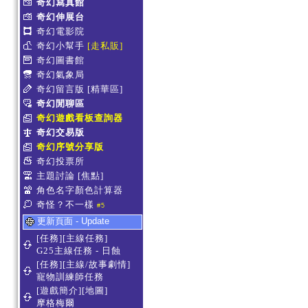
奇幻寫真館
奇幻伸展台
奇幻電影院
奇幻小幫手
[走私販]
奇幻圖書館
奇幻氣象局
奇幻留言版
[精華區]
奇幻閒聊區
奇幻遊戲看板查詢器
奇幻交易版
奇幻序號分享版
奇幻投票所
主題討論
[焦點]
角色名字顏色計算器
奇怪？不一樣
#5
更新頁面 - Update
[任務][主線任務]
G25主線任務 - 日蝕
[任務][主線/故事劇情]
寵物訓練師任務
[遊戲簡介][地圖]
摩格梅爾