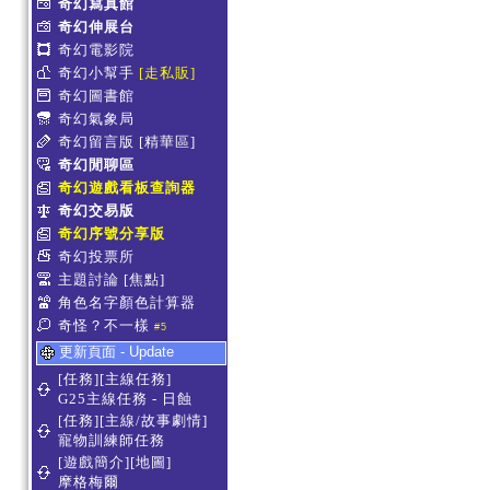
奇幻寫真館
奇幻伸展台
奇幻電影院
奇幻小幫手
[走私販]
奇幻圖書館
奇幻氣象局
奇幻留言版
[精華區]
奇幻閒聊區
奇幻遊戲看板查詢器
奇幻交易版
奇幻序號分享版
奇幻投票所
主題討論
[焦點]
角色名字顏色計算器
奇怪？不一樣
#5
更新頁面 - Update
[任務][主線任務]
G25主線任務 - 日蝕
[任務][主線/故事劇情]
寵物訓練師任務
[遊戲簡介][地圖]
摩格梅爾