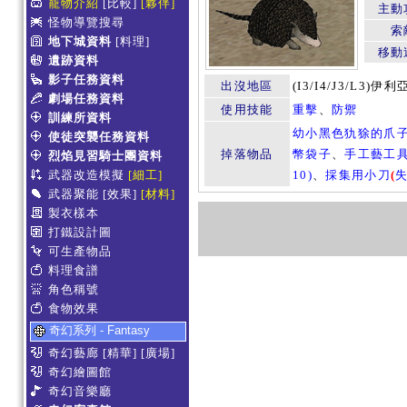
寵物介紹
[比較]
[夥伴]
主動
怪物導覽搜尋
索
地下城資料
[料理]
移動
遺跡資料
影子任務資料
出沒地區
(I3/I4/J3/L3
劇場任務資料
使用技能
重擊
、
防禦
訓練所資料
幼小黑色犰狳的爪
使徒突襲任務資料
掉落物品
幣袋子
、
手工藝工
烈焰見習騎士團資料
武器改造模擬
[細工]
10)
、
採集用小刀
(
武器聚能
[效果]
[材料]
製衣樣本
打鐵設計圖
可生產物品
料理食譜
角色稱號
食物效果
奇幻系列 - Fantasy
奇幻藝廊
[精華]
[廣場]
奇幻繪圖館
奇幻音樂廳