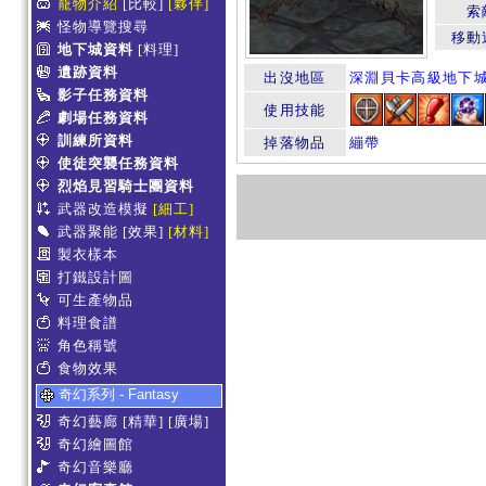
寵物介紹
[比較]
[夥伴]
索
怪物導覽搜尋
移動
地下城資料
[料理]
遺跡資料
出沒地區
深淵貝卡高級地下
影子任務資料
使用技能
劇場任務資料
訓練所資料
掉落物品
繃帶
使徒突襲任務資料
烈焰見習騎士團資料
武器改造模擬
[細工]
武器聚能
[效果]
[材料]
製衣樣本
打鐵設計圖
可生產物品
料理食譜
角色稱號
食物效果
奇幻系列 - Fantasy
奇幻藝廊
[精華]
[廣場]
奇幻繪圖館
奇幻音樂廳