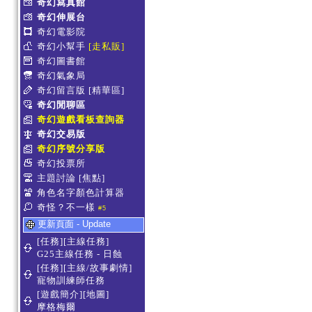
奇幻寫真館
奇幻伸展台
奇幻電影院
奇幻小幫手
[走私販]
奇幻圖書館
奇幻氣象局
奇幻留言版
[精華區]
奇幻閒聊區
奇幻遊戲看板查詢器
奇幻交易版
奇幻序號分享版
奇幻投票所
主題討論
[焦點]
角色名字顏色計算器
奇怪？不一樣
#5
更新頁面 - Update
[任務][主線任務]
G25主線任務 - 日蝕
[任務][主線/故事劇情]
寵物訓練師任務
[遊戲簡介][地圖]
摩格梅爾