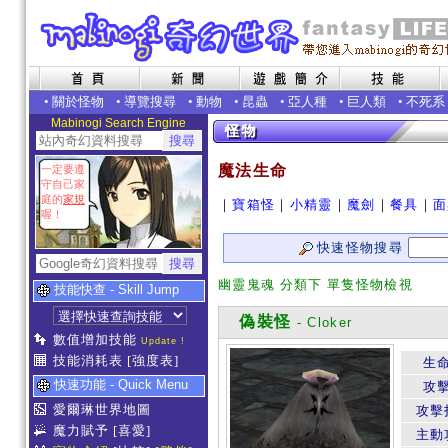
•
關於怪物
•
導覽搜尋
•
動物
•
昆蟲
•
亞人種
•
巨人類
•
不死系
Mabinogi Search Engine
魔法生命
一定要遵
守自己家
庭的
家規
｜
寶箱怪
｜
小精靈
｜
魔劍
｜
餐具
｜
面
喔！
快速怪物搜尋
幽靈鬼魂 分類下 單隻怪物檢視
技能快查 - Skill Jump
偽裝怪
- Cloker
數值增加技能
Update !
技能消耗表
[強度表]
生
快速功能 - Quick Menu
攻
愛爾琳世界地圖
攻擊
魔力賦予
[喜愛]
主動