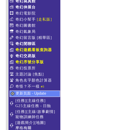
奇幻寫真館
奇幻伸展台
奇幻電影院
奇幻小幫手
[走私販]
奇幻圖書館
奇幻氣象局
奇幻留言版
[精華區]
奇幻閒聊區
奇幻遊戲看板查詢器
奇幻交易版
奇幻序號分享版
奇幻投票所
主題討論
[焦點]
角色名字顏色計算器
奇怪？不一樣
#5
更新頁面 - Update
[任務][主線任務]
G25主線任務 - 日蝕
[任務][主線/故事劇情]
寵物訓練師任務
[遊戲簡介][地圖]
摩格梅爾