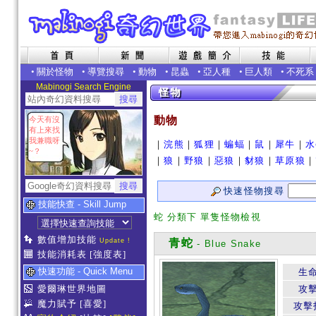
•
關於怪物
•
導覽搜尋
•
動物
•
昆蟲
•
亞人種
•
巨人類
•
不死系
Mabinogi Search Engine
動物
今天有沒
有上來找
我兼職呀
｜
浣熊
｜
狐狸
｜
蝙蝠
｜
鼠
｜
犀牛
｜
水
~？
｜
狼
｜
野狼
｜
惡狼
｜
豺狼
｜
草原狼
｜
快速怪物搜尋
技能快查 - Skill Jump
蛇 分類下 單隻怪物檢視
數值增加技能
Update !
青蛇
- Blue Snake
技能消耗表
[強度表]
快速功能 - Quick Menu
生
愛爾琳世界地圖
攻
魔力賦予
[喜愛]
攻擊