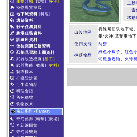
寵物介紹
[比較]
[夥伴]
主動
怪物導覽搜尋
索
地下城資料
[料理]
移動
遺跡資料
影子任務資料
賽維爾初級地下城、
出沒地區
劇場任務資料
銀/女神)艾菲爾地
訓練所資料
使用技能
防禦
使徒突襲任務資料
綠色小珠子
、
紅色
烈焰見習騎士團資料
掉落物品
武器改造模擬
[細工]
蛇魔族卷軸
、
火球
武器聚能
[效果]
[材料]
製衣樣本
打鐵設計圖
可生產物品
料理食譜
角色稱號
食物效果
奇幻系列 - Fantasy
奇幻藝廊
[精華]
[廣場]
奇幻繪圖館
奇幻音樂廳