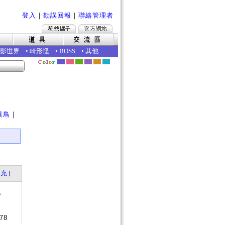
登入
｜
勘誤回報
｜
聯絡管理者
影世界
•
畸形怪
•
BOSS
•
其他
｜
異鳥
｜
充]
5
78