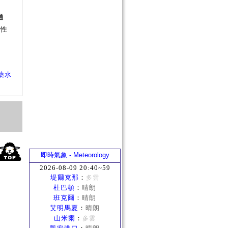
否
通
屬性
藥水
即時氣象 - Meteorology
2026-08-09 20:40~59
堤爾克那
：
多雲
杜巴頓
：
晴朗
班克爾
：
晴朗
艾明馬夏
：
晴朗
山米爾
：
多雲