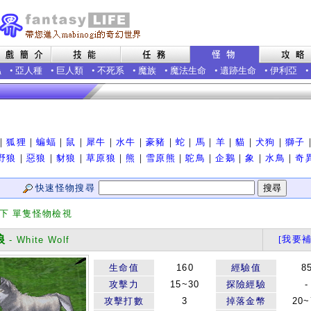
蟲
•
亞人種
•
巨人類
•
不死系
•
魔族
•
魔法生命
•
遺跡生命
•
伊利亞
•
｜
狐狸
｜
蝙蝠
｜
鼠
｜
犀牛
｜
水牛
｜
豪豬
｜
蛇
｜
馬
｜
羊
｜
貓
｜
犬狗
｜
獅子
野狼
｜
惡狼
｜
豺狼
｜
草原狼
｜
熊
｜
雪原熊
｜
鴕鳥
｜
企鵝
｜
象
｜
水鳥
｜
奇
快速怪物搜尋
類下 單隻怪物檢視
狼
[我要補
- White Wolf
生命值
160
經驗值
8
攻擊力
15~30
探險經驗
-
攻擊打數
3
掉落金幣
20~