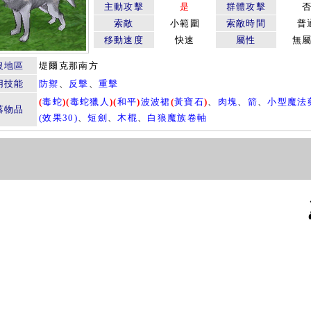
主動攻擊
是
群體攻擊
索敵
小範圍
索敵時間
普
移動速度
快速
屬性
無
沒地區
堤爾克那南方
用技能
防禦
、
反擊
、
重擊
(
毒蛇
)
(
毒蛇獵人
)
(
和平
)
波波裙
(
黃寶石
)
、
肉塊
、
箭
、
小型魔法
落物品
(效果30)
、
短劍
、
木棍
、
白狼魔族卷軸