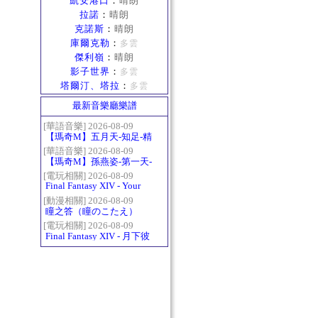
凱安港口
：
晴朗
拉諾
：
晴朗
克諾斯
：
晴朗
庫爾克勒
：
多雲
傑利嶺
：
晴朗
影子世界
：
多雲
塔爾汀、塔拉
：
多雲
最新音樂廳樂譜
[華語音樂] 2026-08-09
【瑪奇M】五月天-知足-精
修版
[華語音樂] 2026-08-09
【瑪奇M】孫燕姿-第一天-
精修版
[電玩相關] 2026-08-09
Final Fantasy XIV - Your
Answer
[動漫相關] 2026-08-09
瞳之答（瞳のこたえ）
[電玩相關] 2026-08-09
Final Fantasy XIV - 月下彼
岸花 ～蛮神ツクヨミ討滅
戦～