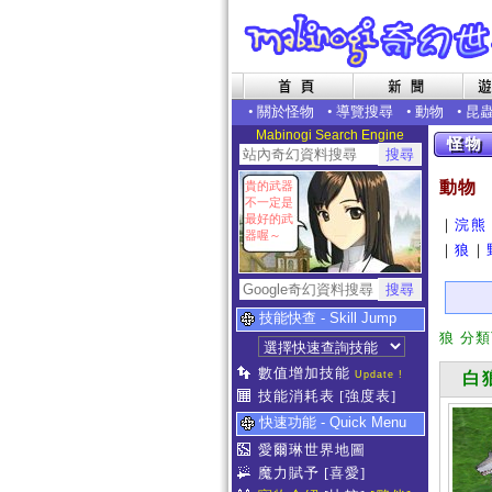
•
關於怪物
•
導覽搜尋
•
動物
•
昆
Mabinogi Search Engine
動物
貴的武器
不一定是
最好的武
｜
浣熊
器喔～
｜
狼
｜
技能快查 - Skill Jump
狼 分
數值增加技能
Update !
白
技能消耗表
[強度表]
快速功能 - Quick Menu
愛爾琳世界地圖
魔力賦予
[喜愛]