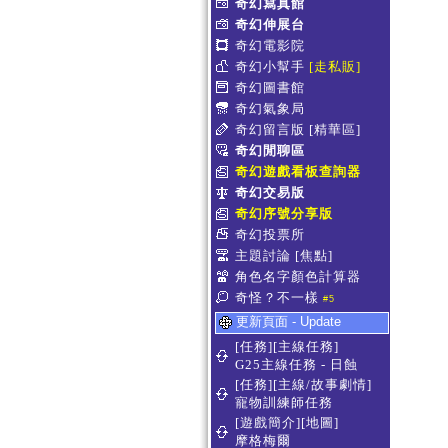
奇幻寫真館
奇幻伸展台
奇幻電影院
奇幻小幫手
[走私販]
奇幻圖書館
奇幻氣象局
奇幻留言版
[精華區]
奇幻閒聊區
奇幻遊戲看板查詢器
奇幻交易版
奇幻序號分享版
奇幻投票所
主題討論
[焦點]
角色名字顏色計算器
奇怪？不一樣
#5
更新頁面 - Update
[任務][主線任務]
G25主線任務 - 日蝕
[任務][主線/故事劇情]
寵物訓練師任務
[遊戲簡介][地圖]
摩格梅爾