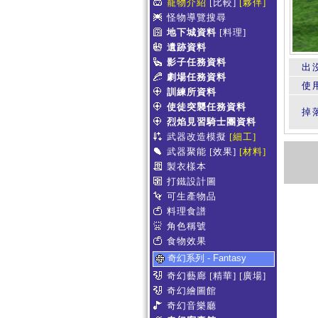
寵物介紹
[比較]
[夥伴]
怪物導覽搜尋
地下城資料
[料理]
遺跡資料
影子任務資料
出
劇場任務資料
使
訓練所資料
使徒突襲任務資料
掉
烈焰見習騎士團資料
武器改造模擬
[細工]
武器聚能
[效果]
[材料]
製衣樣本
打鐵設計圖
可生產物品
料理食譜
角色稱號
食物效果
奇幻系列 - Fantasy
奇幻藝廊
[精華]
[廣場]
奇幻繪圖館
奇幻音樂廳