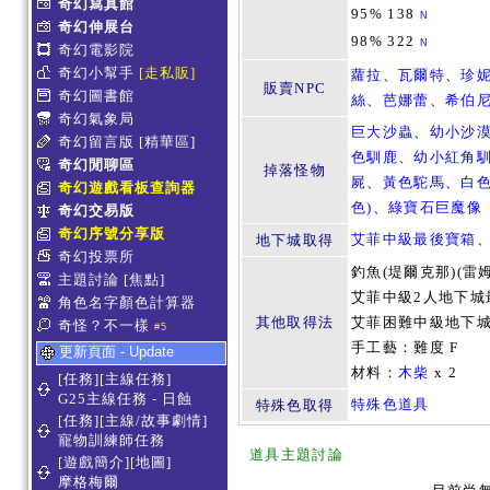
奇幻寫真館
95% 138
N
奇幻伸展台
98% 322
N
奇幻電影院
奇幻小幫手
[走私販]
蘿拉
、
瓦爾特
、
珍
販賣NPC
奇幻圖書館
絲
、
芭娜蕾
、
希伯
奇幻氣象局
巨大沙蟲
、
幼小沙
奇幻留言版
[精華區]
色馴鹿
、
幼小紅角
奇幻閒聊區
掉落怪物
屍
、
黃色駝馬
、
白
奇幻遊戲看板查詢器
色)
、
綠寶石巨魔像
奇幻交易版
奇幻序號分享版
艾菲中級最後寶箱
地下城取得
奇幻投票所
釣魚(堤爾克那)(雷
主題討論
[焦點]
艾菲中級2人地下城
角色名字顏色計算器
其他取得法
艾菲困難中級地下
奇怪？不一樣
#5
手工藝：難度 F
更新頁面 - Update
材料：
木柴
x 2
[任務][主線任務]
G25主線任務 - 日蝕
特殊色道具
特殊色取得
[任務][主線/故事劇情]
寵物訓練師任務
道具主題討論
[遊戲簡介][地圖]
摩格梅爾