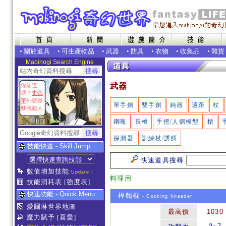
•
關於道具
•
可生產物品
•
武器
•
防具
•
衣物
•
收集品
•
雜貨
Mabinogi Search Engine
武器
你知道
嗎？
史帝
華
外號是
單手劍
雙手劍
鈍器
遠距
杖
麵包超人
鋼瓶
長槍
手把/人偶模型
槍
探測器
訓練杖/誘餌
技能快查 - Skill Jump
快速道具搜尋
數值增加技能
Update !
料理用
技能消耗表
[強度表]
快速功能 - Quick Menu
桿麵棍
- Cooking Kneader
愛爾琳世界地圖
最高價
1030
魔力賦予
[喜愛]