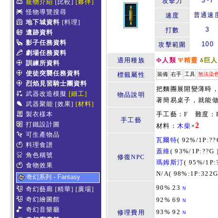
3~7
攻擊力
寵物介紹
[比較]
[夥伴]
怪物導覽搜尋
普通速
速度
地下城資料
[料理]
3
打數
遺跡資料
影子任務資料
100
攻擊範圍
劇場任務資料
適用種族
Φ人類
Ψ精靈
δ巨人
訓練所資料
使徒突襲任務資料
標籤屬性
裝備
右手
工具
無法染
烈焰見習騎士團資料
把麵團展開變薄時
武器改造模擬
[細工]
物品說明
著簡易桌子，就能
武器聚能
[效果]
[材料]
製衣樣本
手工藝：F 難度：R
手工藝
打鐵設計圖
2
材料：
木柴
×
可生產物品
瓦爾特
(
92%/1P:??
料理食譜
蓋維
(
93%/1P:??G
角色稱號
修復NPC
瑪姆斯汀
(
95%/1P:
食物效果
N/A(
98%:1P:322
奇幻系列 - Fantasy
90% 23
奇幻藝廊
[精華]
[廣場]
N
奇幻繪圖館
92% 69
N
奇幻音樂廳
93% 92
修理費用
N