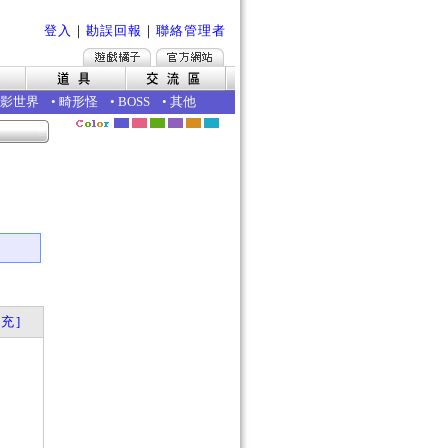
登入
｜
勘誤回報
｜
聯絡管理者
影世界
•
畸形怪
•
BOSS
•
其他
充]
？
？
否