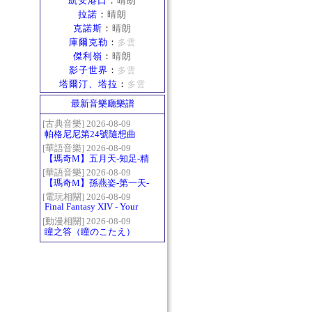
凱安港口
：
晴朗
拉諾
：
晴朗
克諾斯
：
晴朗
庫爾克勒
：
多雲
傑利嶺
：
晴朗
影子世界
：
多雲
塔爾汀、塔拉
：
多雲
最新音樂廳樂譜
[古典音樂] 2026-08-09
帕格尼尼第24號隨想曲
（Paganini Caprice No.24
[華語音樂] 2026-08-09
【瑪奇M】五月天-知足-精
in A-）
修版
[華語音樂] 2026-08-09
【瑪奇M】孫燕姿-第一天-
精修版
[電玩相關] 2026-08-09
Final Fantasy XIV - Your
Answer
[動漫相關] 2026-08-09
瞳之答（瞳のこたえ）