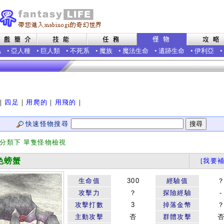
蟲
•
亞人種
•
巨人類
•
不死系
•
魔族
•
魔法生命
•
遺跡生命
•
伊利亞
•
｜
四足
｜
用爬的
｜
用飛的
｜
快速怪物搜尋
 分類下 單隻怪物檢視
螃蟹
[我要補
生命值
300
經驗值
攻擊力
？
探險經驗
-
攻擊打數
3
掉落金幣
主動攻擊
否
群體攻擊