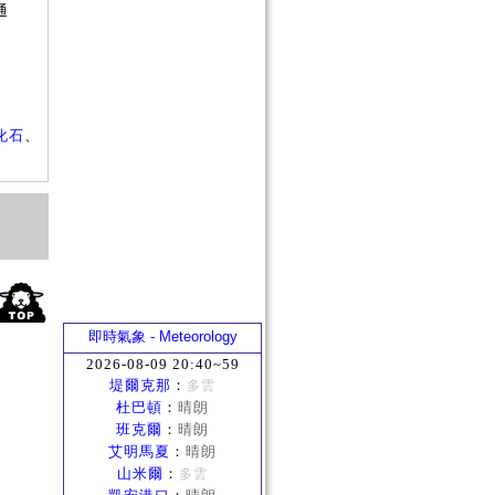
通
？
化石
、
即時氣象 - Meteorology
2026-08-09 20:40~59
堤爾克那
：
多雲
杜巴頓
：
晴朗
班克爾
：
晴朗
艾明馬夏
：
晴朗
山米爾
：
多雲