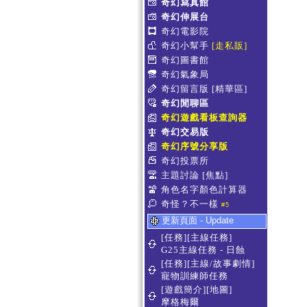
奇幻寫真館
奇幻伸展台
奇幻電影院
奇幻小幫手
[走私販]
奇幻圖書館
奇幻氣象局
奇幻留言版
[精華區]
奇幻閒聊區
奇幻遊戲看板查詢器
奇幻交易版
奇幻序號分享版
奇幻投票所
主題討論
[焦點]
角色名字顏色計算器
奇怪？不一樣
#5
更新頁面 - Update
[任務][主線任務]
G25主線任務 - 日蝕
[任務][主線/故事劇情]
寵物訓練師任務
[遊戲簡介][地圖]
摩格梅爾