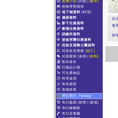
寵物介紹
[比較]
[夥伴]
怪物導覽搜尋
地下城資料
[料理]
遺跡資料
出
影子任務資料
使
劇場任務資料
訓練所資料
掉
使徒突襲任務資料
烈焰見習騎士團資料
武器改造模擬
[細工]
武器聚能
[效果]
[材料]
製衣樣本
打鐵設計圖
可生產物品
料理食譜
角色稱號
食物效果
奇幻系列 - Fantasy
奇幻藝廊
[精華]
[廣場]
奇幻繪圖館
奇幻音樂廳