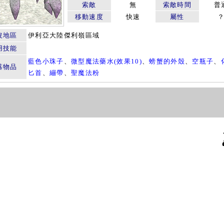
索敵
無
索敵時間
普
移動速度
快速
屬性
沒地區
伊利亞大陸傑利嶺區域
用技能
藍色小珠子
、
微型魔法藥水(效果10)
、
螃蟹的外殼
、
空瓶子
、
落物品
匕首
、
繃帶
、
聖魔法粉