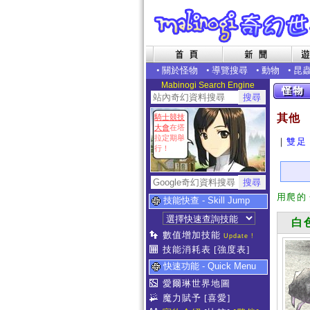
•
關於怪物
•
導覽搜尋
•
動物
•
昆
Mabinogi Search Engine
其他
騎士競技
大會
在塔
拉定期舉
｜
雙足
行！
用爬的
技能快查 - Skill Jump
白色
數值增加技能
Update !
技能消耗表
[強度表]
快速功能 - Quick Menu
愛爾琳世界地圖
魔力賦予
[喜愛]