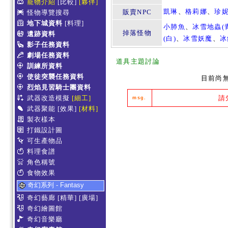
寵物介紹
[比較]
[夥伴]
凱琳
、
格莉娜
、
珍
販賣NPC
怪物導覽搜尋
地下城資料
[料理]
小肺魚
、
冰雪地蟲(
掉落怪物
遺跡資料
(白)
、
冰雪妖魔
、
冰
影子任務資料
劇場任務資料
道具主題討論
訓練所資料
使徒突襲任務資料
目前尚
烈焰見習騎士團資料
武器改造模擬
[細工]
請
msg.
武器聚能
[效果]
[材料]
製衣樣本
打鐵設計圖
可生產物品
料理食譜
角色稱號
食物效果
奇幻系列 - Fantasy
奇幻藝廊
[精華]
[廣場]
奇幻繪圖館
奇幻音樂廳