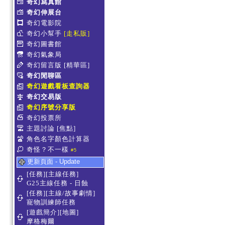
奇幻寫真館
奇幻伸展台
奇幻電影院
奇幻小幫手
[走私販]
奇幻圖書館
奇幻氣象局
奇幻留言版
[精華區]
奇幻閒聊區
奇幻遊戲看板查詢器
奇幻交易版
奇幻序號分享版
奇幻投票所
主題討論
[焦點]
角色名字顏色計算器
奇怪？不一樣
#5
更新頁面 - Update
[任務][主線任務]
G25主線任務 - 日蝕
[任務][主線/故事劇情]
寵物訓練師任務
[遊戲簡介][地圖]
摩格梅爾