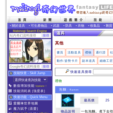
•
關於道具
•
可生產物品
•
武器
•
防具
•
衣物
•
收集品
•
雜貨
Mabinogi Search Engine
其他
黃金連續
技卡片
有
更好的技
書頁
活動道具
禮物
通行證
能順序！
動作/姿勢卡片
副本道具
細緻工
快速道具搜尋
技能快查 - Skill Jump
禮物
數值增加技能
Update !
泡麵
- Ramen
技能消耗表
[強度表]
快速功能 - Quick Menu
最高價
25
愛爾琳世界地圖
魔力賦予
[喜愛]
物品說明
一包泡麵。煮下去