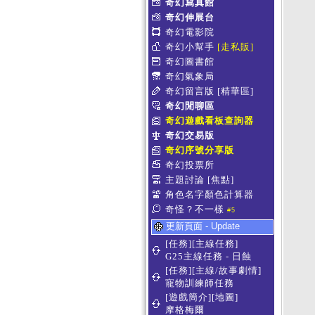
奇幻寫真館
奇幻伸展台
奇幻電影院
奇幻小幫手
[走私販]
奇幻圖書館
奇幻氣象局
奇幻留言版
[精華區]
奇幻閒聊區
奇幻遊戲看板查詢器
奇幻交易版
奇幻序號分享版
奇幻投票所
主題討論
[焦點]
角色名字顏色計算器
奇怪？不一樣
#5
更新頁面 - Update
[任務][主線任務]
G25主線任務 - 日蝕
[任務][主線/故事劇情]
寵物訓練師任務
[遊戲簡介][地圖]
摩格梅爾