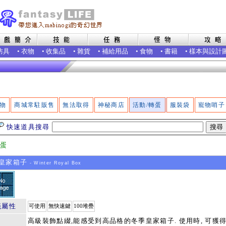
防具
•
衣物
•
收集品
•
雜貨
•
補給用品
•
食物
•
書籍
•
樣本與設計
物
商城常駐販售
無法取得
神秘商店
活動/轉蛋
服裝袋
寵物哨子
快速道具搜尋
轉蛋
皇家箱子
- Winter Royal Box
籤屬性
可使用
無快速鍵
100堆疊
高級裝飾點綴,能感受到高品格的冬季皇家箱子. 使用時, 可獲