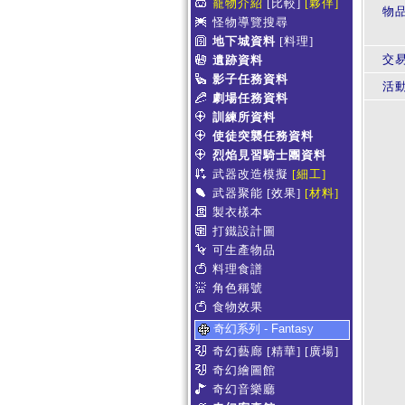
寵物介紹
[比較]
[夥伴]
物
怪物導覽搜尋
地下城資料
[料理]
交
遺跡資料
影子任務資料
活
劇場任務資料
訓練所資料
使徒突襲任務資料
烈焰見習騎士團資料
武器改造模擬
[細工]
武器聚能
[效果]
[材料]
製衣樣本
打鐵設計圖
可生產物品
料理食譜
角色稱號
食物效果
奇幻系列 - Fantasy
奇幻藝廊
[精華]
[廣場]
奇幻繪圖館
奇幻音樂廳