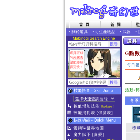
•
關於道具
•
可生產物品
•
武器
•
Mabinogi Search Engine
G點數
選擇正確
的
未來希
望
能修練
每日禮
得更快！
活動/
技能快查 - Skill Jump
冬季
數值增加技能
Update !
技能消耗表
[強度表]
快速功能 - Quick Menu
標
愛爾琳世界地圖
魔力賦予
[喜愛]