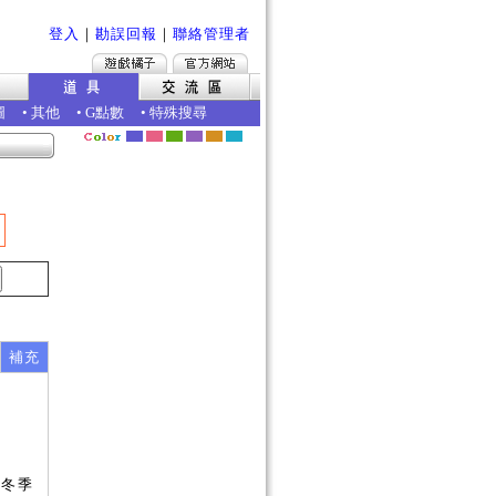
登入
｜
勘誤回報
｜
聯絡管理者
圖
•
其他
•
G點數
•
特殊搜尋
補充
得冬季