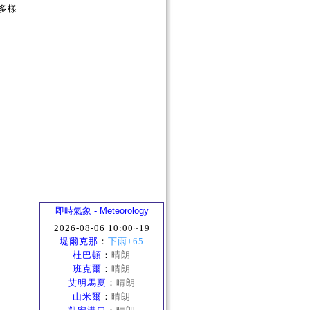
多樣
即時氣象 - Meteorology
2026-08-06 10:00~19
堤爾克那
：
下雨+65
杜巴頓
：
晴朗
班克爾
：
晴朗
艾明馬夏
：
晴朗
山米爾
：
晴朗