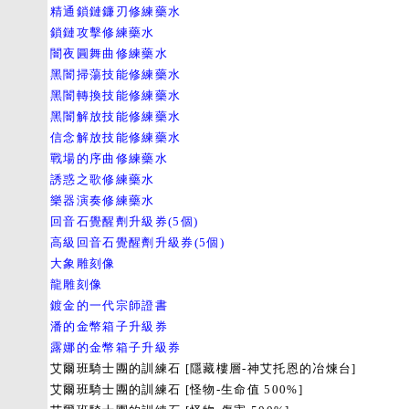
精通鎖鏈鐮刃修練藥水
鎖鏈攻擊修練藥水
闇夜圓舞曲修練藥水
黑闇掃蕩技能修練藥水
黑闇轉換技能修練藥水
黑闇解放技能修練藥水
信念解放技能修練藥水
戰場的序曲修練藥水
誘惑之歌修練藥水
樂器演奏修練藥水
回音石覺醒劑升級券(5個)
高級回音石覺醒劑升級券(5個)
大象雕刻像
龍雕刻像
鍍金的一代宗師證書
潘的金幣箱子升級券
露娜的金幣箱子升級券
艾爾班騎士團的訓練石 [隱藏樓層-神艾托恩的冶煉台]
艾爾班騎士團的訓練石 [怪物-生命值 500%]