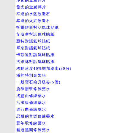
淨化的金屬碎片
發光的金屬碎片
幸運的水藍改造石
幸運的火紅改造石
托爾維斯對話氣球貼紙
艾薇琳對話氣球貼紙
亞特對話氣球貼紙
畢奈對話氣球貼紙
卡茲遠對話氣球貼紙
洛維林對話氣球貼紙
移動速度40%增加藥水(30分)
潘的特別金幣箱
一般寶石粉升級券(5個)
旋律衝擊修練藥水
搖籃曲修練藥水
活潑板修練藥水
進行曲修練藥水
忍耐的音樂修練藥水
豐年歌修練藥水
精通黑闇修練藥水