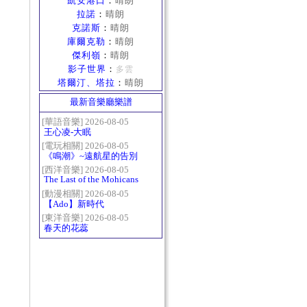
凱安港口
：
晴朗
拉諾
：
晴朗
克諾斯
：
晴朗
庫爾克勒
：
晴朗
傑利嶺
：
晴朗
影子世界
：
多雲
塔爾汀、塔拉
：
晴朗
最新音樂廳樂譜
[華語音樂] 2026-08-05
王心凌-大眠
[電玩相關] 2026-08-05
《鳴潮》~遠航星的告別
[西洋音樂] 2026-08-05
The Last of the Mohicans
最後的莫西乾人
[動漫相關] 2026-08-05
【Ado】新時代
[東洋音樂] 2026-08-05
春天的花蕊