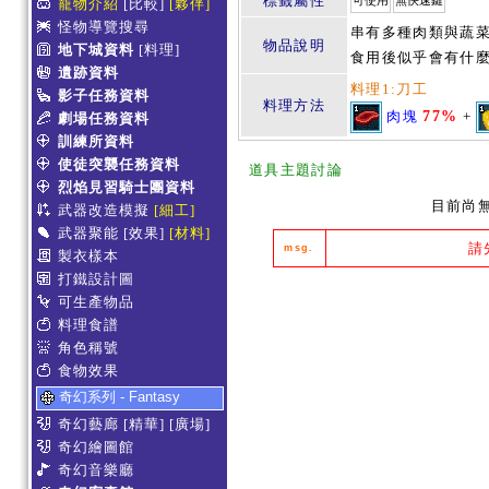
標籤屬性
可使用
無快速鍵
寵物介紹
[比較]
[夥伴]
怪物導覽搜尋
串有多種肉類與蔬菜
物品說明
地下城資料
[料理]
食用後似乎會有什麼
遺跡資料
料理1:刀工
影子任務資料
料理方法
肉塊
77%
+
劇場任務資料
訓練所資料
使徒突襲任務資料
道具主題討論
烈焰見習騎士團資料
目前尚
武器改造模擬
[細工]
武器聚能
[效果]
[材料]
請
msg.
製衣樣本
打鐵設計圖
可生產物品
料理食譜
角色稱號
食物效果
奇幻系列 - Fantasy
奇幻藝廊
[精華]
[廣場]
奇幻繪圖館
奇幻音樂廳