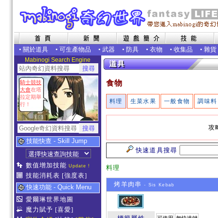
•
關於道具
•
可生產物品
•
武器
•
防具
•
衣物
•
收集品
•
雜貨
Mabinogi Search Engine
食物
騎士競技
大會
在塔
拉定期舉
料理
生菜水果
一般食物
調味料
行！
攻
技能快查 - Skill Jump
快速道具搜尋
數值增加技能
Update !
料理
技能消耗表
[強度表]
烤羊肉串
- Sis Kebab
快速功能 - Quick Menu
愛爾琳世界地圖
魔力賦予
[喜愛]