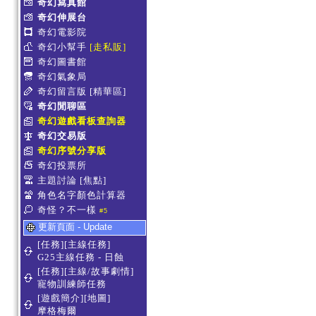
奇幻寫真館
奇幻伸展台
奇幻電影院
奇幻小幫手
[走私販]
奇幻圖書館
奇幻氣象局
奇幻留言版
[精華區]
奇幻閒聊區
奇幻遊戲看板查詢器
奇幻交易版
奇幻序號分享版
奇幻投票所
主題討論
[焦點]
角色名字顏色計算器
奇怪？不一樣
#5
更新頁面 - Update
[任務][主線任務]
G25主線任務 - 日蝕
[任務][主線/故事劇情]
寵物訓練師任務
[遊戲簡介][地圖]
摩格梅爾