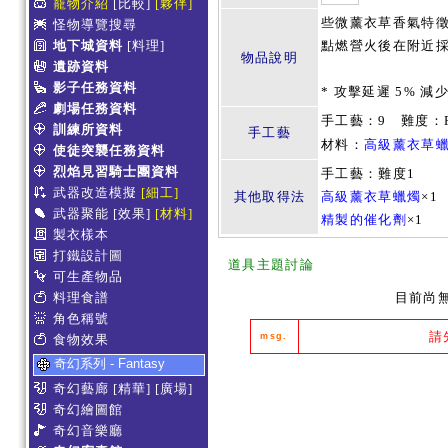
寵物介紹
[比較]
[夥伴]
些微薰衣草香氣特徵
怪物導覽搜尋
地下城資料
[料理]
點燃營火後在附近採
物品說明
遺跡資料
影子任務資料
* 攻擊延遲 5% 減
劇場任務資料
手工藝：9 難度：R
訓練所資料
手工藝
材料：
高級薰衣草
使徒突襲任務資料
烈焰見習騎士團資料
手工藝：難度1
武器改造模擬
[細工]
其他取得法
高級薰衣草蠟燭
×1
武器聚能
[效果]
[材料]
精製的催化劑
×1
製衣樣本
打鐵設計圖
道具主題討論
可生產物品
料理食譜
目前尚
角色稱號
請
msg.
食物效果
奇幻系列 - Fantasy
奇幻藝廊
[精華]
[廣場]
奇幻繪圖館
奇幻音樂廳