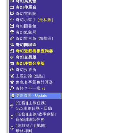
奇幻寫真館
奇幻伸展台
奇幻電影院
奇幻小幫手
[走私販]
奇幻圖書館
奇幻氣象局
奇幻留言版
[精華區]
奇幻閒聊區
奇幻遊戲看板查詢器
奇幻交易版
奇幻序號分享版
奇幻投票所
主題討論
[焦點]
角色名字顏色計算器
奇怪？不一樣
#5
更新頁面 - Update
[任務][主線任務]
G25主線任務 - 日蝕
[任務][主線/故事劇情]
寵物訓練師任務
[遊戲簡介][地圖]
摩格梅爾