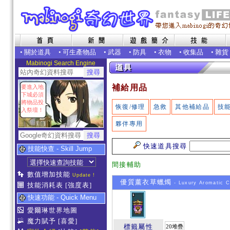
•
關於道具
•
可生產物品
•
武器
•
防具
•
衣物
•
收集品
•
雜貨
Mabinogi Search Engine
補給用品
要進入地
下城必須
將物品投
恢復/修理
急救
其他補給品
技
入祭壇！
夥伴專用
快速道具搜尋
技能快查 - Skill Jump
間接輔助
數值增加技能
Update !
優質薰衣草蠟燭
- Luxury Aromatic C
技能消耗表
[強度表]
快速功能 - Quick Menu
愛爾琳世界地圖
魔力賦予
[喜愛]
標籤屬性
20堆疊