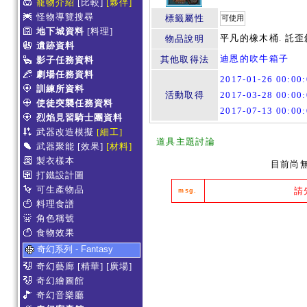
寵物介紹
[比較]
[夥伴]
怪物導覽搜尋
標籤屬性
可使用
地下城資料
[料理]
平凡的橡木桶. 託歪
物品說明
遺跡資料
迪恩的吹牛箱子
其他取得法
影子任務資料
劇場任務資料
2017-01-26 00:0
訓練所資料
活動取得
2017-03-28 00:0
使徒突襲任務資料
2017-07-13 00:0
烈焰見習騎士團資料
武器改造模擬
[細工]
道具主題討論
武器聚能
[效果]
[材料]
製衣樣本
目前尚
打鐵設計圖
可生產物品
請
msg.
料理食譜
角色稱號
食物效果
奇幻系列 - Fantasy
奇幻藝廊
[精華]
[廣場]
奇幻繪圖館
奇幻音樂廳