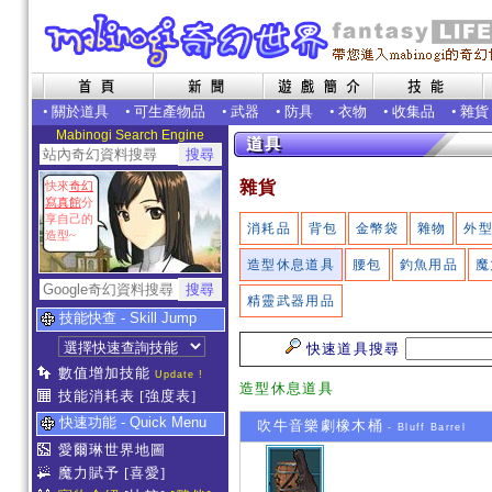
•
關於道具
•
可生產物品
•
武器
•
防具
•
衣物
•
收集品
•
雜貨
Mabinogi Search Engine
雜貨
快來
奇幻
寫真館
分
享自己的
消耗品
背包
金幣袋
雜物
外
造型~
造型休息道具
腰包
釣魚用品
魔
精靈武器用品
技能快查 - Skill Jump
快速道具搜尋
數值增加技能
Update !
造型休息道具
技能消耗表
[強度表]
快速功能 - Quick Menu
吹牛音樂劇橡木桶
- Bluff Barrel
愛爾琳世界地圖
魔力賦予
[喜愛]