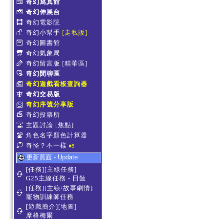
奇幻寫真館
奇幻伸展台
奇幻電影院
奇幻小幫手
[走私販]
奇幻圖書館
奇幻氣象局
奇幻留言版
[精華區]
奇幻閒聊區
奇幻遊戲看板查詢器
奇幻交易版
奇幻序號分享版
奇幻投票所
主題討論
[焦點]
角色名字顏色計算器
奇怪？不一樣
#5
更新頁面 - Update
[任務][主線任務]
G25主線任務 - 日蝕
[任務][主線/故事劇情]
寵物訓練師任務
[遊戲簡介][地圖]
摩格梅爾