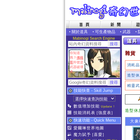
•
關於道具
•
可生產物品
•
武器
•
Mabinogi Search Engine
雜貨
你知道
嗎？
佛格
斯
外號是
消耗品
武器破壞
者
造型休
精靈武
技能快查 - Skill Jump
數值增加技能
Update !
造型休
技能消耗表
[強度表]
快速功能 - Quick Menu
大象
愛爾琳世界地圖
魔力賦予
[喜愛]