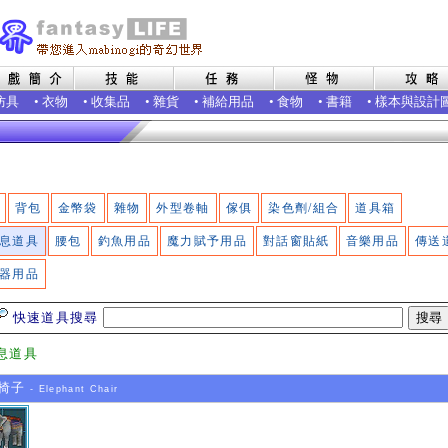
防具
•
衣物
•
收集品
•
雜貨
•
補給用品
•
食物
•
書籍
•
樣本與設計
背包
金幣袋
雜物
外型卷軸
傢俱
染色劑/組合
道具箱
息道具
腰包
釣魚用品
魔力賦予用品
對話窗貼紙
音樂用品
傳送
器用品
快速道具搜尋
息道具
椅子
- Elephant Chair