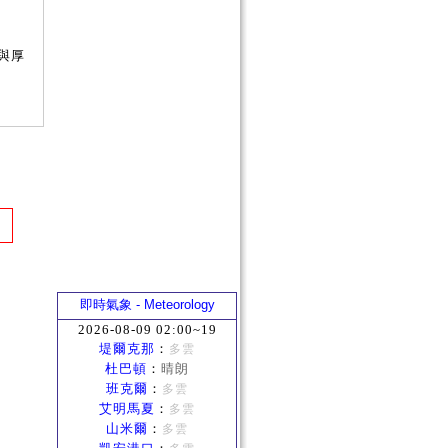
與厚
即時氣象 - Meteorology
2026-08-09 02:00~19
堤爾克那
：
多雲
杜巴頓
：
晴朗
班克爾
：
多雲
艾明馬夏
：
多雲
山米爾
：
多雲