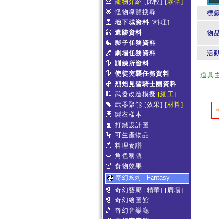
寵物介紹
[比較]
[夥伴]
怪物導覽搜尋
標
地下城資料
[料理]
遺跡資料
物
影子任務資料
劇場任務資料
活
訓練所資料
使徒突襲任務資料
道具
烈焰見習騎士團資料
武器改造模擬
[細工]
武器聚能
[效果]
[材料]
製衣樣本
打鐵設計圖
可生產物品
料理食譜
角色稱號
食物效果
奇幻系列 - Fantasy
奇幻藝廊
[精華]
[廣場]
奇幻繪圖館
奇幻音樂廳