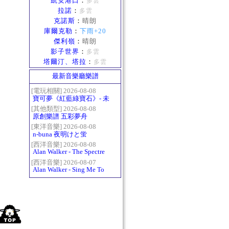
凱安港口
：
多雲
拉諾
：
多雲
克諾斯
：
晴朗
庫爾克勒
：
下雨+20
傑利嶺
：
晴朗
影子世界
：
多雲
塔爾汀、塔拉
：
多雲
最新音樂廳樂譜
[電玩相關] 2026-08-08
寶可夢《紅藍綠寶石》- 未
白鎮BGM (Littleroot Town)
[其他類型] 2026-08-08
原創樂譜 五彩夢舟
[東洋音樂] 2026-08-08
n-buna 夜明けと蛍
[西洋音樂] 2026-08-08
Alan Walker - The Spectre
[西洋音樂] 2026-08-07
Alan Walker - Sing Me To
Sleep