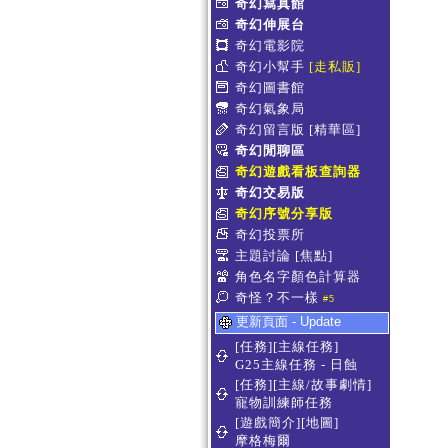
奇幻寫真館
奇幻伸展台
奇幻電影院
奇幻小幫手
[走私販]
奇幻圖書館
奇幻氣象局
奇幻留言版
[精華區]
奇幻閒聊區
奇幻遊戲看板查詢器
奇幻交易版
奇幻序號分享版
奇幻投票所
主題討論
[焦點]
角色名字顏色計算器
奇怪？不一樣
#5
更新頁面 - Update
[任務][主線任務]
G25主線任務 - 日蝕
[任務][主線/故事劇情]
寵物訓練師任務
[遊戲簡介][地圖]
摩格梅爾