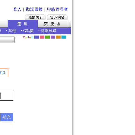
登入
｜
勘誤回報
｜
聯絡管理者
圖
•
其他
•
G點數
•
特殊搜尋
道具
補充