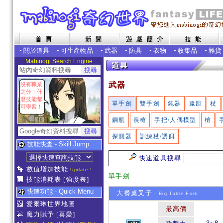
•
關於道具
•
可生產物品
•
武器
•
防具
•
衣物
•
收集品
•
雜貨
Mabinogi Search Engine
武器
沒有職業
之分！什
麼技能都
單手劍
雙手劍
鈍器
遠距
杖
可學習！
鋼瓶
長槍
手把/人偶模型
槍
探測器
訓練杖/誘餌
技能快查 - Skill Jump
快速道具搜尋
數值增加技能
Update !
單手劍
技能消耗表
[強度表]
快速功能 - Quick Menu
大餐桌叉子
- Big Table Fork
愛爾琳世界地圖
最高價
魔力賦予
[喜愛]