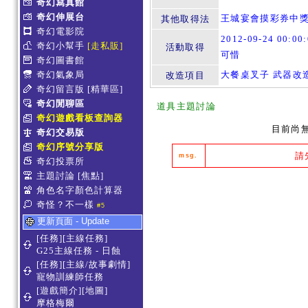
奇幻寫真館
奇幻伸展台
王城宴會摸彩券中
其他取得法
奇幻電影院
2012-09-24 00:0
奇幻小幫手
[走私販]
活動取得
可惜
奇幻圖書館
奇幻氣象局
大餐桌叉子 武器改
改造項目
奇幻留言版
[精華區]
奇幻閒聊區
道具主題討論
奇幻遊戲看板查詢器
目前尚
奇幻交易版
奇幻序號分享版
請
msg.
奇幻投票所
主題討論
[焦點]
角色名字顏色計算器
奇怪？不一樣
#5
更新頁面 - Update
[任務][主線任務]
G25主線任務 - 日蝕
[任務][主線/故事劇情]
寵物訓練師任務
[遊戲簡介][地圖]
摩格梅爾