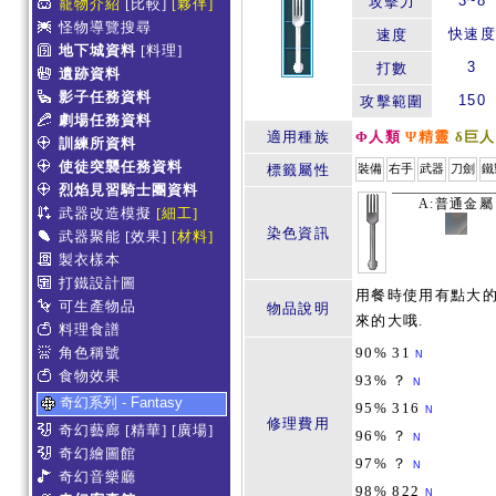
3~8
攻擊力
寵物介紹
[比較]
[夥伴]
怪物導覽搜尋
快速度
速度
地下城資料
[料理]
3
打數
遺跡資料
影子任務資料
150
攻擊範圍
劇場任務資料
適用種族
Φ人類
Ψ精靈
δ巨人
訓練所資料
使徒突襲任務資料
標籤屬性
裝備
右手
武器
刀劍
鐵
烈焰見習騎士團資料
A:普通金屬
武器改造模擬
[細工]
染色資訊
武器聚能
[效果]
[材料]
製衣樣本
打鐵設計圖
用餐時使用有點大的
可生產物品
物品說明
來的大哦.
料理食譜
角色稱號
90% 31
N
食物效果
93% ？
N
奇幻系列 - Fantasy
95% 316
N
修理費用
奇幻藝廊
[精華]
[廣場]
96% ？
N
奇幻繪圖館
97% ？
N
奇幻音樂廳
98% 822
N