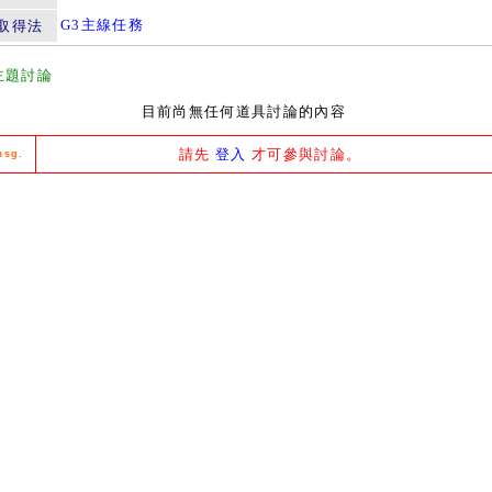
G3主線任務
取得法
主題討論
目前尚無任何道具討論的內容
請先
登入
才可參與討論。
msg.