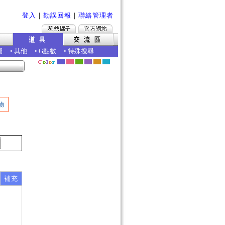
登入
｜
勘誤回報
｜
聯絡管理者
圖
•
其他
•
G點數
•
特殊搜尋
物
補充