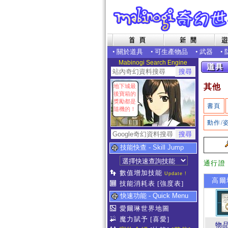
•
關於道具
•
可生產物品
•
武器
•
Mabinogi Search Engine
其他
地下城最
後寶箱的
獎勵都是
書頁
隨機的！
動作/
技能快查 - Skill Jump
通行證
數值增加技能
Update !
高爾地
技能消耗表
[強度表]
快速功能 - Quick Menu
愛爾琳世界地圖
魔力賦予
[喜愛]
物