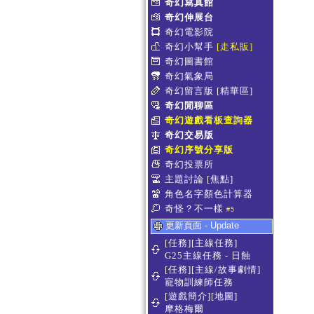
奇幻寫真館
奇幻伸展台
奇幻電影院
奇幻小幫手
[走私販]
奇幻圖書館
奇幻氣象局
奇幻留言版
[精華區]
奇幻閒聊區
奇幻遊戲看板查詢器
奇幻交易版
奇幻序號分享版
奇幻投票所
主題討論
[焦點]
角色名字顏色計算器
奇怪？不一樣
#5
更新頁面 - Update
[任務][主線任務]
G25主線任務 - 日蝕
[任務][主線/故事劇情]
寵物訓練師任務
[遊戲簡介][地圖]
摩格梅爾