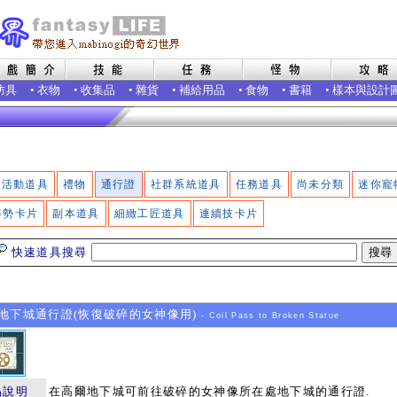
防具
•
衣物
•
收集品
•
雜貨
•
補給用品
•
食物
•
書籍
•
樣本與設計
活動道具
禮物
通行證
社群系統道具
任務道具
尚未分類
迷你寵
姿勢卡片
副本道具
細緻工匠道具
連續技卡片
快速道具搜尋
下城通行證(恢復破碎的女神像用)
- Coil Pass to Broken Statue
品說明
在高爾地下城可前往破碎的女神像所在處地下城的通行證.