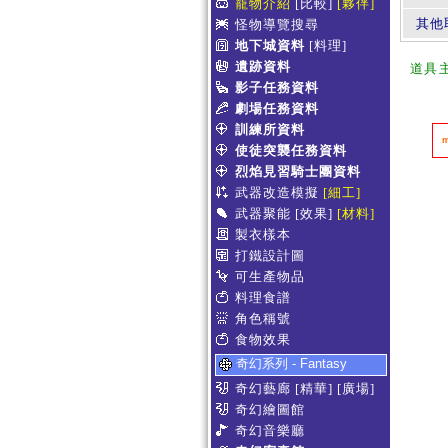
寵物介紹
[比較]
[夥伴]
其他
怪物導覽搜尋
地下城資料
[料理]
遺跡資料
道具
影子任務資料
劇場任務資料
訓練所資料
使徒突襲任務資料
烈焰見習騎士團資料
武器改造模擬
[細工]
武器聚能
[效果]
[材料]
製衣樣本
打鐵設計圖
可生產物品
料理食譜
角色稱號
食物效果
奇幻系列 - Fantasy
奇幻藝廊
[精華]
[廣場]
奇幻繪圖館
奇幻音樂廳