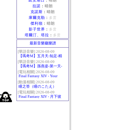
凱安港口
：
晴朗
拉諾
：
晴朗
克諾斯
：
晴朗
庫爾克勒
：
多雲
傑利嶺
：
晴朗
影子世界
：
多雲
塔爾汀、塔拉
：
多雲
最新音樂廳樂譜
[華語音樂] 2026-08-09
【瑪奇M】五月天-知足-精
修版
[華語音樂] 2026-08-09
【瑪奇M】孫燕姿-第一天-
精修版
[電玩相關] 2026-08-09
Final Fantasy XIV - Your
Answer
[動漫相關] 2026-08-09
瞳之答（瞳のこたえ）
[電玩相關] 2026-08-09
Final Fantasy XIV - 月下彼
岸花 ～蛮神ツクヨミ討滅
戦～