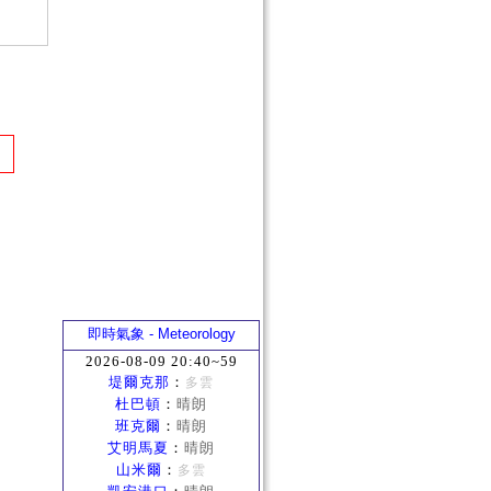
即時氣象 - Meteorology
2026-08-09 20:40~59
堤爾克那
：
多雲
杜巴頓
：
晴朗
班克爾
：
晴朗
艾明馬夏
：
晴朗
山米爾
：
多雲