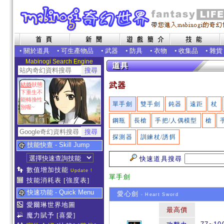
•
關於道具
•
可生產物品
•
武器
•
防具
•
衣物
•
收集品
•
雜貨
Mabinogi Search Engine
武器
結婚
狀態
下重生不
能轉換性
單手劍
雙手劍
鈍器
遠距
杖
別喔~
鋼瓶
長槍
手把/人偶模型
槍
探測器
訓練杖/誘餌
技能快查 - Skill Jump
快速道具搜尋
數值增加技能
Update !
單手劍
技能消耗表
[強度表]
快速功能 - Quick Menu
愛心劍
- Heart Sword
愛爾琳世界地圖
最高價
魔力賦予
[喜愛]