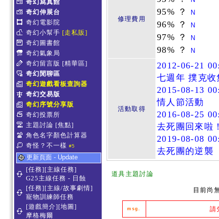
奇幻寫真館
95% ？
奇幻伸展台
N
修理費用
奇幻電影院
96% ？
N
奇幻小幫手
[走私販]
97% ？
N
奇幻圖書館
98% ？
N
奇幻氣象局
奇幻留言版
[精華區]
2012-06-21 00
奇幻閒聊區
七週年 撲克收
奇幻遊戲看板查詢器
2015-08-13 00
奇幻交易版
情人節活動
奇幻序號分享版
活動取得
2016-08-25 00
奇幻投票所
主題討論
[焦點]
去死團回來啦
角色名字顏色計算器
2019-08-08 00
奇怪？不一樣
#5
去死團的逆襲
更新頁面 - Update
[任務][主線任務]
道具主題討論
G25主線任務 - 日蝕
[任務][主線/故事劇情]
目前尚
寵物訓練師任務
[遊戲簡介][地圖]
請
msg.
摩格梅爾