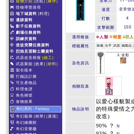
77~10
攻擊力
寵物介紹
[比較]
[夥伴]
怪物導覽搜尋
非常快
速度
地下城資料
[料理]
4
打數
遺跡資料
影子任務資料
150
攻擊範圍
劇場任務資料
適用種族
Φ人類
Ψ精靈
δ巨人
訓練所資料
使徒突襲任務資料
標籤屬性
裝備
右手
武器
鐵製品
烈焰見習騎士團資料
A:全彩
武器改造模擬
[細工]
染色資訊
武器聚能
[效果]
[材料]
製衣樣本
打鐵設計圖
可生產物品
相關寫真
料理食譜
角色稱號
以愛心樣貌製
食物效果
的特殊愛情之力
奇幻系列 - Fantasy
物品說明
改造)
奇幻藝廊
[精華]
[廣場]
奇幻繪圖館
90% ？
N
奇幻音樂廳
93% ？
N