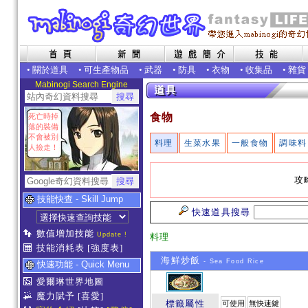
•
關於道具
•
可生產物品
•
武器
•
防具
•
衣物
•
收集品
•
雜貨
Mabinogi Search Engine
食物
死亡時掉
落的裝備
不會被別
料理
生菜水果
一般食物
調味料
人撿走！
攻
技能快查 - Skill Jump
快速道具搜尋
數值增加技能
Update !
料理
技能消耗表
[強度表]
海鮮炒飯
- Sea Food Rice
快速功能 - Quick Menu
愛爾琳世界地圖
魔力賦予
[喜愛]
標籤屬性
可使用
無快速鍵