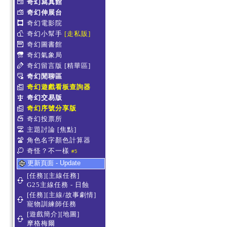
奇幻寫真館
奇幻伸展台
奇幻電影院
奇幻小幫手
[走私販]
奇幻圖書館
奇幻氣象局
奇幻留言版
[精華區]
奇幻閒聊區
奇幻遊戲看板查詢器
奇幻交易版
奇幻序號分享版
奇幻投票所
主題討論
[焦點]
角色名字顏色計算器
奇怪？不一樣
#5
更新頁面 - Update
[任務][主線任務]
G25主線任務 - 日蝕
[任務][主線/故事劇情]
寵物訓練師任務
[遊戲簡介][地圖]
摩格梅爾