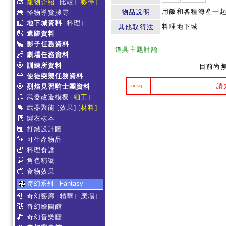
寵物介紹
[比較]
[夥伴]
用飯和各種海產一
物品說明
怪物導覽搜尋
地下城資料
[料理]
料理地下城
其他取得法
遺跡資料
影子任務資料
道具主題討論
劇場任務資料
訓練所資料
目前尚
使徒突襲任務資料
請
烈焰見習騎士團資料
msg.
武器改造模擬
[細工]
武器聚能
[效果]
[材料]
製衣樣本
打鐵設計圖
可生產物品
料理食譜
角色稱號
食物效果
奇幻系列 - Fantasy
奇幻藝廊
[精華]
[廣場]
奇幻繪圖館
奇幻音樂廳