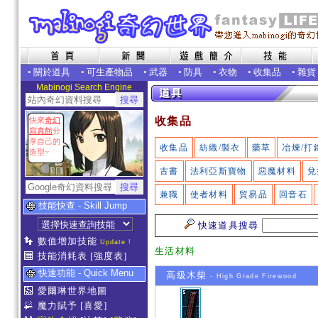
•
關於道具
•
可生產物品
•
武器
•
防具
•
衣物
•
收集品
•
雜貨
Mabinogi Search Engine
收集品
快來
奇幻
寫真館
分
享自己的
收集品
紡織/製衣
藥草
冶煉/打
造型~
古書
法利亞斯寶物
惡魔材料
兌
兼職
使者材料
貿易品
回音石
技能快查 - Skill Jump
快速道具搜尋
數值增加技能
Update !
生活材料
技能消耗表
[強度表]
快速功能 - Quick Menu
高級木柴
- High Grade Firewood
愛爾琳世界地圖
魔力賦予
[喜愛]