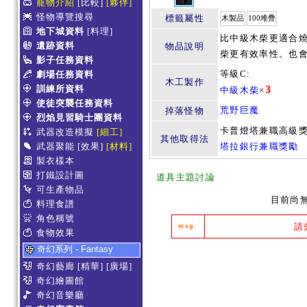
寵物介紹
[比較]
[夥伴]
怪物導覽搜尋
標籤屬性
木製品
100堆疊
地下城資料
[料理]
比中級木柴更適合
遺跡資料
物品說明
柴更有效率性。也
影子任務資料
等級C:
劇場任務資料
木工製作
訓練所資料
3
中級木柴
×
使徒突襲任務資料
荒野巨魔
掉落怪物
烈焰見習騎士團資料
卡普燈塔兼職高級
武器改造模擬
[細工]
其他取得法
武器聚能
[效果]
[材料]
塔拉銀行兼職獎勵
製衣樣本
打鐵設計圖
道具主題討論
可生產物品
目前尚
料理食譜
角色稱號
請
msg.
食物效果
奇幻系列 - Fantasy
奇幻藝廊
[精華]
[廣場]
奇幻繪圖館
奇幻音樂廳