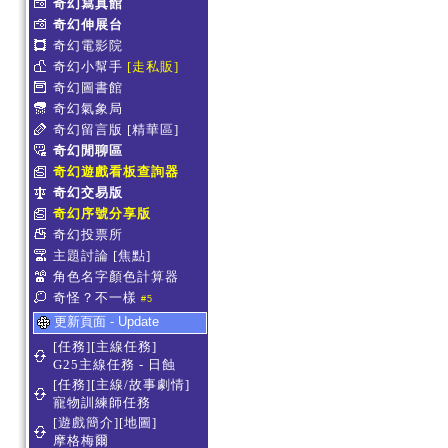
奇幻寫真館
奇幻伸展台
奇幻電影院
奇幻小幫手
[走私販]
奇幻圖書館
奇幻氣象局
奇幻留言版
[精華區]
奇幻閒聊區
奇幻遊戲看板查詢器
奇幻交易版
奇幻序號分享版
奇幻投票所
主題討論
[焦點]
角色名字顏色計算器
奇怪？不一樣
#5
更新頁面 - Update
[任務][主線任務]
G25主線任務 - 日蝕
[任務][主線/故事劇情]
寵物訓練師任務
[遊戲簡介][地圖]
摩格梅爾