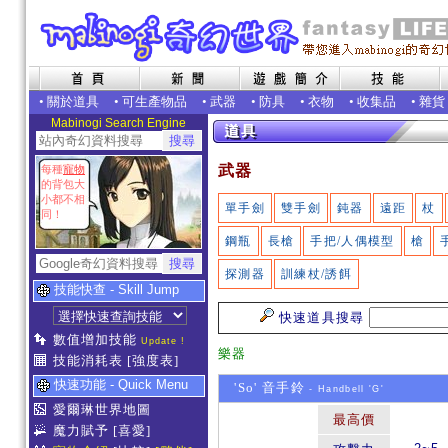
•
關於道具
•
可生產物品
•
武器
•
防具
•
衣物
•
收集品
•
雜貨
Mabinogi Search Engine
武器
每種
寵物
的背包大
小都不相
單手劍
雙手劍
鈍器
遠距
杖
同！
鋼瓶
長槍
手把/人偶模型
槍
探測器
訓練杖/誘餌
技能快查 - Skill Jump
快速道具搜尋
數值增加技能
Update !
樂器
技能消耗表
[強度表]
快速功能 - Quick Menu
'So' 音手鈴
- Handbell 'G'
愛爾琳世界地圖
最高價
魔力賦予
[喜愛]