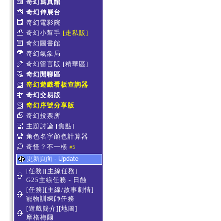
奇幻寫真館
奇幻伸展台
奇幻電影院
奇幻小幫手
[走私販]
奇幻圖書館
奇幻氣象局
奇幻留言版
[精華區]
奇幻閒聊區
奇幻遊戲看板查詢器
奇幻交易版
奇幻序號分享版
奇幻投票所
主題討論
[焦點]
角色名字顏色計算器
奇怪？不一樣
#5
更新頁面 - Update
[任務][主線任務]
G25主線任務 - 日蝕
[任務][主線/故事劇情]
寵物訓練師任務
[遊戲簡介][地圖]
摩格梅爾