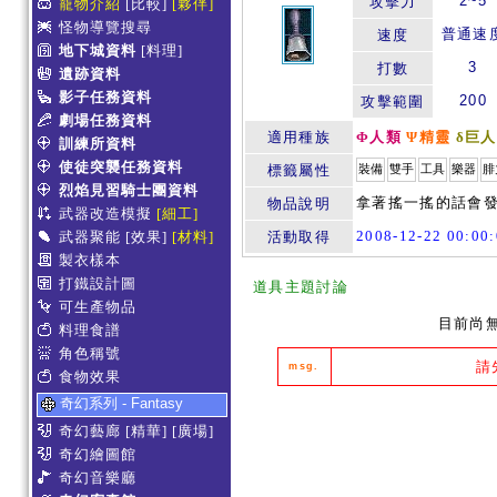
2~5
攻擊力
寵物介紹
[比較]
[夥伴]
怪物導覽搜尋
普通速
速度
地下城資料
[料理]
3
打數
遺跡資料
影子任務資料
200
攻擊範圍
劇場任務資料
適用種族
Φ人類
Ψ精靈
δ巨人
訓練所資料
使徒突襲任務資料
標籤屬性
裝備
雙手
工具
樂器
腓
烈焰見習騎士團資料
拿著搖一搖的話會發出
物品說明
武器改造模擬
[細工]
2008-12-22 00:0
武器聚能
[效果]
[材料]
活動取得
製衣樣本
打鐵設計圖
道具主題討論
可生產物品
目前尚
料理食譜
角色稱號
請
msg.
食物效果
奇幻系列 - Fantasy
奇幻藝廊
[精華]
[廣場]
奇幻繪圖館
奇幻音樂廳