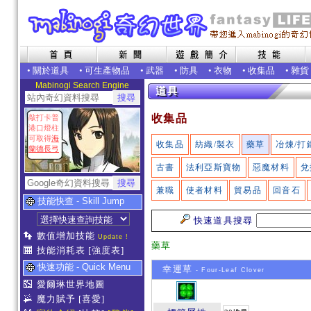
•
關於道具
•
可生產物品
•
武器
•
防具
•
衣物
•
收集品
•
雜貨
Mabinogi Search Engine
收集品
敲打卡普
港口燈柱
可取得
海
收集品
紡織/製衣
藥草
冶煉/打
蘭德長弓
古書
法利亞斯寶物
惡魔材料
兌
兼職
使者材料
貿易品
回音石
技能快查 - Skill Jump
快速道具搜尋
數值增加技能
Update !
藥草
技能消耗表
[強度表]
快速功能 - Quick Menu
幸運草
- Four-Leaf Clover
愛爾琳世界地圖
魔力賦予
[喜愛]