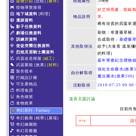
標籤屬性
寵物介紹
[比較]
[夥伴]
20堆疊
怪物導覽搜尋
於艾明馬夏、凱歐
地下城資料
[料理]
物品說明
草。
遺跡資料
稀有珍貴的四葉幸
影子任務資料
寵物：幸運藥草豬
劇場任務資料
訓練所資料
合成取得：
基礎藥
使徒突襲任務資料
其他取得法
給予[大食客 溫泉獼
烈焰見習騎士團資料
的料理)
武器改造模擬
[細工]
嘉年華會紀念禮物
武器聚能
[效果]
[材料]
強化生命藥水(效果50
製衣樣本
由分解取得
魔法藥水(效果500)
打鐵設計圖
可生產物品
2019-07-25 00:0
活動取得
料理食譜
角色稱號
道具主題討論
食物效果
目前尚
奇幻系列 - Fantasy
奇幻藝廊
[精華]
[廣場]
請
msg.
奇幻繪圖館
奇幻音樂廳