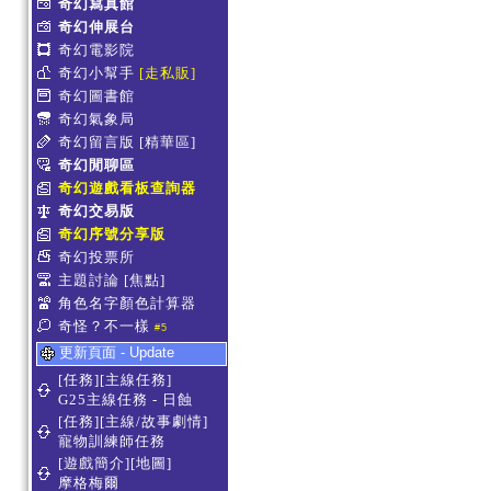
奇幻寫真館
奇幻伸展台
奇幻電影院
奇幻小幫手
[走私販]
奇幻圖書館
奇幻氣象局
奇幻留言版
[精華區]
奇幻閒聊區
奇幻遊戲看板查詢器
奇幻交易版
奇幻序號分享版
奇幻投票所
主題討論
[焦點]
角色名字顏色計算器
奇怪？不一樣
#5
更新頁面 - Update
[任務][主線任務]
G25主線任務 - 日蝕
[任務][主線/故事劇情]
寵物訓練師任務
[遊戲簡介][地圖]
摩格梅爾