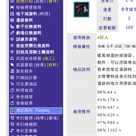
2~6
攻擊力
寵物介紹
[比較]
[夥伴]
怪物導覽搜尋
非常緩
速度
地下城資料
[料理]
2
打數
遺跡資料
影子任務資料
100
攻擊範圍
劇場任務資料
適用種族
δ巨人
訓練所資料
使徒突襲任務資料
標籤屬性
裝備
右手
武器
刀劍
鐵
烈焰見習騎士團資料
暖風精靈的探測器
武器改造模擬
[細工]
動作，可以挖除堆
武器聚能
[效果]
[材料]
物品說明
愈來愈靠近遺跡時
製衣樣本
次聲響時就表示找
打鐵設計圖
遺跡的地方用滑鼠
可生產物品
料理食譜
90% 44
N
角色稱號
93% 178
N
食物效果
95% 447
N
奇幻系列 - Fantasy
修理費用
96% 626
N
奇幻藝廊
[精華]
[廣場]
97% 894
N
奇幻繪圖館
98% 1162
奇幻音樂廳
N