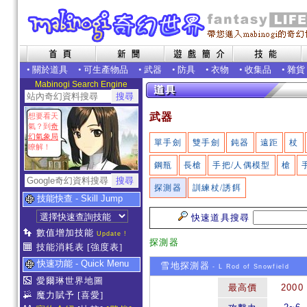
•
關於道具
•
可生產物品
•
武器
•
防具
•
衣物
•
收集品
•
雜貨
Mabinogi Search Engine
武器
想要看天
氣？到
奇
幻氣象局
單手劍
雙手劍
鈍器
遠距
杖
瞭解！
鋼瓶
長槍
手把/人偶模型
槍
探測器
訓練杖/誘餌
技能快查 - Skill Jump
快速道具搜尋
數值增加技能
Update !
探測器
技能消耗表
[強度表]
快速功能 - Quick Menu
雪地探測器
- L Rod of Snowfield
愛爾琳世界地圖
最高價
2000
魔力賦予
[喜愛]