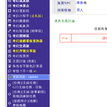
奇幻寫真館
庫魯
格
販賣NPC
奇幻伸展台
雪人
掉落怪物
奇幻電影院
奇幻小幫手
[走私販]
奇幻圖書館
道具主題討論
奇幻氣象局
目前尚
奇幻留言版
[精華區]
奇幻閒聊區
請
msg.
奇幻遊戲看板查詢器
奇幻交易版
奇幻序號分享版
奇幻投票所
主題討論
[焦點]
角色名字顏色計算器
奇怪？不一樣
#5
更新頁面 - Update
[任務][主線任務]
G25主線任務 - 日蝕
[任務][主線/故事劇情]
寵物訓練師任務
[遊戲簡介][地圖]
摩格梅爾