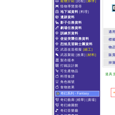
寵物介紹
[比較]
[夥伴]
怪物導覽搜尋
地下城資料
[料理]
遺跡資料
影子任務資料
劇場任務資料
適
訓練所資料
使徒突襲任務資料
標
烈焰見習騎士團資料
物
武器改造模擬
[細工]
武器聚能
[效果]
[材料]
販賣
製衣樣本
掉
打鐵設計圖
可生產物品
道具
料理食譜
角色稱號
食物效果
奇幻系列 - Fantasy
奇幻藝廊
[精華]
[廣場]
奇幻繪圖館
奇幻音樂廳