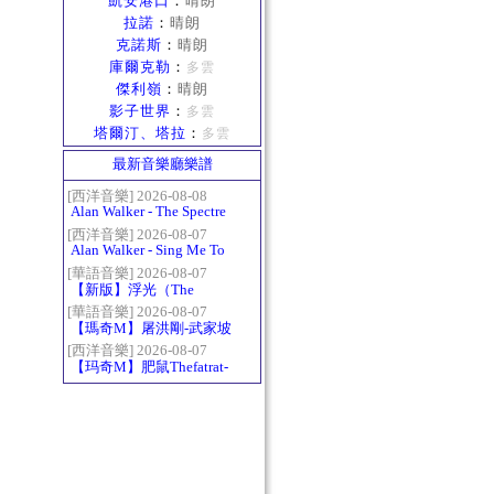
凱安港口
：
晴朗
拉諾
：
晴朗
克諾斯
：
晴朗
庫爾克勒
：
多雲
傑利嶺
：
晴朗
影子世界
：
多雲
塔爾汀、塔拉
：
多雲
最新音樂廳樂譜
[西洋音樂] 2026-08-08
Alan Walker - The Spectre
[西洋音樂] 2026-08-07
Alan Walker - Sing Me To
Sleep
[華語音樂] 2026-08-07
【新版】浮光（The
History）：六和弦
[華語音樂] 2026-08-07
【瑪奇M】屠洪剛-武家坡
2021
[西洋音樂] 2026-08-07
【玛奇M】肥鼠Thefatrat-
Monody