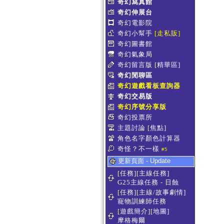
奇幻寫真館
奇幻伸展台
奇幻電影院
奇幻小幫手
[走私販]
奇幻圖書館
奇幻氣象局
奇幻留言版
[精華區]
奇幻閒聊區
奇幻遊戲看板查詢器
奇幻交易版
奇幻序號分享版
奇幻投票所
主題討論
[焦點]
角色名字顏色計算器
奇怪？不一樣
#5
更新頁面 - Update
[任務][主線任務]
G25主線任務 - 日蝕
[任務][主線/故事劇情]
寵物訓練師任務
[遊戲簡介][地圖]
摩格梅爾