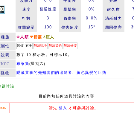
0~0
0%
攻擊力
平衡性
升級
普通速度
0%
速度
暴擊率
耐久度
3
0~0%
打數
負傷率
消耗耐力
100
15°
3
攻擊範圍
傷害角度
周圍傷害
用種族
Φ人類
Ψ精靈
δ巨人
籤屬性
裝備
右手
無法賦予
無法染色
無法修復
數字 10 標示板。可標示10。
品說明
布萊斯
(星期六)
NPC
隱藏某事的先知者們的追隨者
、
黃色異變的巨熊
落怪物
主題討論
目前尚無任何道具討論的內容
請先
登入
才可參與討論。
msg.