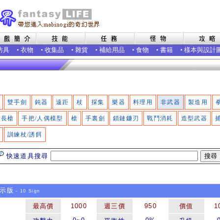
防具
•
衣物
•
收集品
•
雜貨
•
補給用品
•
食物
•
書籍
•
樣本與設計
雙手劍
鈍器
遠距
杖
採集
樂器
料理用
非武器
製造用
長槍
手把/人偶模型
槍
手裏劍
鎖鏈鐮刃
戰鬥消耗
造型武器
訓練杖/誘餌
快速道具搜尋
示版
- 10 Sign
最高價
1000
週三價
950
價值
1