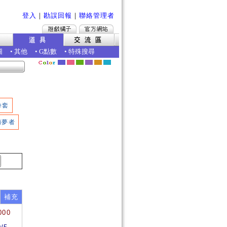
登入
｜
勘誤回報
｜
聯絡管理者
圖
•
其他
•
G點數
•
特殊搜尋
拳套
捕夢者
補充
000