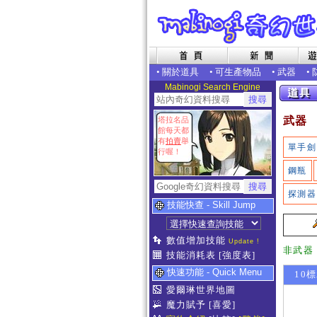
•
關於道具
•
可生產物品
•
武器
•
Mabinogi Search Engine
武器
塔拉名品
館每天都
有
拍賣
舉
單手劍
行喔！
鋼瓶
探測器
技能快查 - Skill Jump
數值增加技能
Update !
非武器
技能消耗表
[強度表]
快速功能 - Quick Menu
10標
愛爾琳世界地圖
魔力賦予
[喜愛]