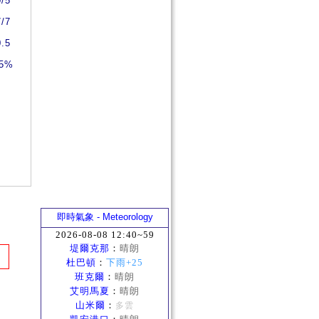
0/5
7/7
0.5
5%
即時氣象 - Meteorology
2026-08-08 12:40~59
堤爾克那
：
晴朗
杜巴頓
：
下雨+25
班克爾
：
晴朗
艾明馬夏
：
晴朗
山米爾
：
多雲