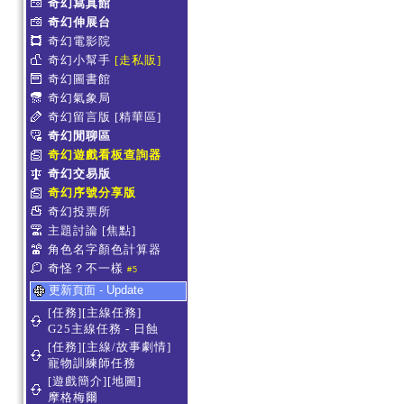
奇幻寫真館
奇幻伸展台
奇幻電影院
奇幻小幫手
[走私販]
奇幻圖書館
奇幻氣象局
奇幻留言版
[精華區]
奇幻閒聊區
奇幻遊戲看板查詢器
奇幻交易版
奇幻序號分享版
奇幻投票所
主題討論
[焦點]
角色名字顏色計算器
奇怪？不一樣
#5
更新頁面 - Update
[任務][主線任務]
G25主線任務 - 日蝕
[任務][主線/故事劇情]
寵物訓練師任務
[遊戲簡介][地圖]
摩格梅爾