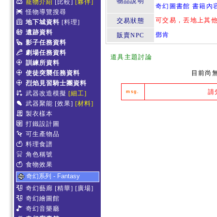
物品說明
寵物介紹
[比較]
[夥伴]
奇幻圖書館 書籍內
怪物導覽搜尋
可交易，丟地上其
交易狀態
地下城資料
[料理]
遺跡資料
鄧肯
販賣NPC
影子任務資料
劇場任務資料
道具主題討論
訓練所資料
使徒突襲任務資料
目前尚
烈焰見習騎士團資料
請
msg.
武器改造模擬
[細工]
武器聚能
[效果]
[材料]
製衣樣本
打鐵設計圖
可生產物品
料理食譜
角色稱號
食物效果
奇幻系列 - Fantasy
奇幻藝廊
[精華]
[廣場]
奇幻繪圖館
奇幻音樂廳