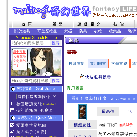
•
關於道具
•
可生產物品
•
武器
•
防具
•
衣物
•
收集品
•
雜貨
Mabinogi Search Engine
書籍
騎士競技
大會
在塔
拉定期舉
技能書籍
實用圖書
文學書籍
導
行！
快速道具搜尋
實用圖書
技能快查 - Skill Jump
看到什麼就打什麼
- What you hit is
數值增加技能
Update !
技能消耗表
[強度表]
最高價
10
快速功能 - Quick Menu
標籤屬性
愛爾琳世界地圖
裝備
可使用
無法賦予
魔力賦予
[喜愛]
為了不知道該做什