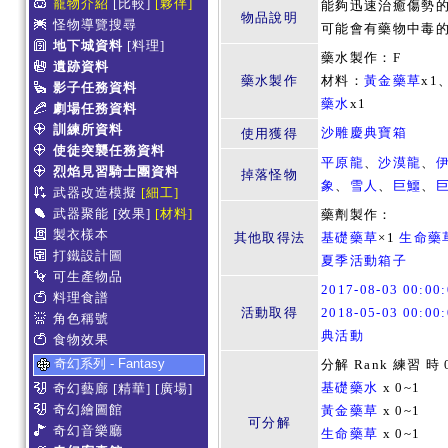
寵物介紹
[比較]
[夥伴]
能夠迅速治癒傷勢
物品說明
怪物導覽搜尋
可能會有藥物中毒
地下城資料
[料理]
藥水製作：F
遺跡資料
藥水製作
材料：
黃金藥草
x1
影子任務資料
藥水
x1
劇場任務資料
訓練所資料
沙雕慶典寶箱
使用獲得
使徒突襲任務資料
平原龍
、
沙漠龍
、
烈焰見習騎士團資料
掉落怪物
象
、
雪人
、
巨鱷
、
武器改造模擬
[細工]
武器聚能
[效果]
[材料]
藥劑製作：
製衣樣本
其他取得法
基礎藥草
×1
生命藥
打鐵設計圖
夏季活動箱子
可生產物品
2017-08-03 00:0
料理食譜
活動取得
2018-05-03 00:0
角色稱號
典活動
食物效果
奇幻系列 - Fantasy
分解 Rank 練習 時 
基礎藥水
x 0~1
奇幻藝廊
[精華]
[廣場]
奇幻繪圖館
黃金藥草
x 0~1
可分解
奇幻音樂廳
生命藥草
x 0~1