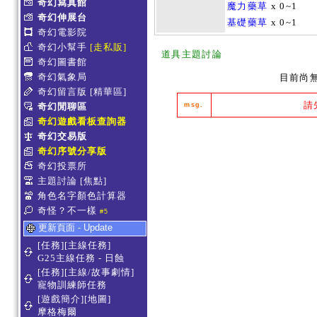
奇幻寫真館
魔力藥草
x 0~1
奇幻伸展台
基礎藥草
x 0~1
奇幻電影院
奇幻小幫手
[走私販]
道具主題討論
奇幻圖書館
奇幻氣象局
目前尚
奇幻留言版
[精華區]
請
奇幻閒聊區
msg.
奇幻遊戲看板查詢器
奇幻交易版
奇幻序號分享版
奇幻投票所
主題討論
[焦點]
角色名字顏色計算器
奇怪？不一樣
#5
更新頁面 - Update
[任務][主線任務]
G25主線任務 - 日蝕
[任務][主線/故事劇情]
寵物訓練師任務
[遊戲簡介][地圖]
摩格梅爾