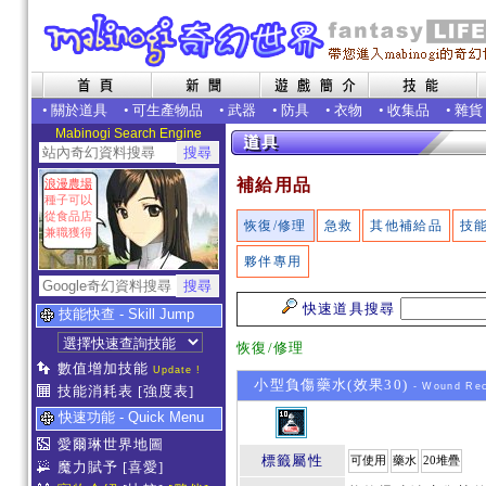
•
關於道具
•
可生產物品
•
武器
•
防具
•
衣物
•
收集品
•
雜貨
Mabinogi Search Engine
補給用品
浪漫農場
種子可以
從食品店
恢復/修理
急救
其他補給品
技
兼職獲得
夥伴專用
快速道具搜尋
技能快查 - Skill Jump
恢復/修理
數值增加技能
Update !
小型負傷藥水(效果30)
- Wound Rec
技能消耗表
[強度表]
快速功能 - Quick Menu
愛爾琳世界地圖
標籤屬性
可使用
藥水
20堆疊
魔力賦予
[喜愛]