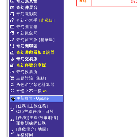
奇幻寫真館
請
msg.
奇幻伸展台
奇幻電影院
奇幻小幫手
[走私販]
奇幻圖書館
奇幻氣象局
奇幻留言版
[精華區]
奇幻閒聊區
奇幻遊戲看板查詢器
奇幻交易版
奇幻序號分享版
奇幻投票所
主題討論
[焦點]
角色名字顏色計算器
奇怪？不一樣
#5
更新頁面 - Update
[任務][主線任務]
G25主線任務 - 日蝕
[任務][主線/故事劇情]
寵物訓練師任務
[遊戲簡介][地圖]
摩格梅爾