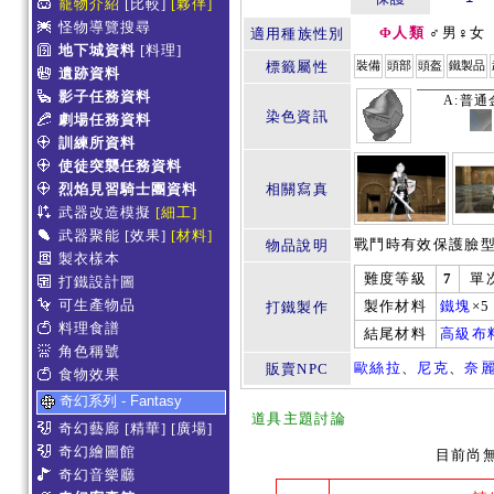
寵物介紹
[比較]
[夥伴]
怪物導覽搜尋
Φ人類
♂男♀女
適用種族性別
地下城資料
[料理]
標籤屬性
裝備
頭部
頭盔
鐵製品
遺跡資料
影子任務資料
A:普通
染色資訊
劇場任務資料
訓練所資料
使徒突襲任務資料
烈焰見習騎士團資料
相關寫真
武器改造模擬
[細工]
武器聚能
[效果]
[材料]
戰鬥時有效保護臉
物品說明
製衣樣本
難度等級
7
單
打鐵設計圖
可生產物品
製作材料
鐵塊
×
打鐵製作
料理食譜
結尾材料
高級布
角色稱號
歐絲拉
、
尼克
、
奈
販賣NPC
食物效果
奇幻系列 - Fantasy
道具主題討論
奇幻藝廊
[精華]
[廣場]
奇幻繪圖館
目前尚
奇幻音樂廳