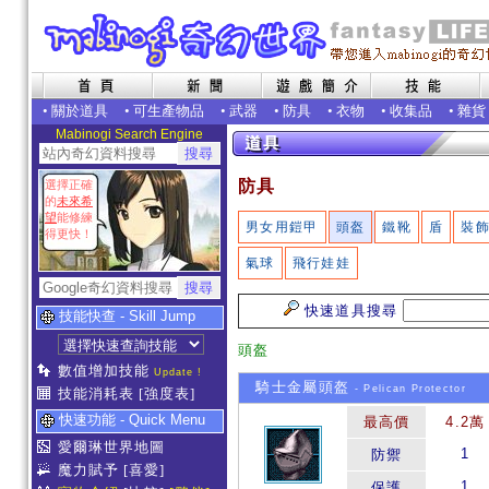
•
關於道具
•
可生產物品
•
武器
•
防具
•
衣物
•
收集品
•
雜貨
Mabinogi Search Engine
防具
選擇正確
的
未來希
望
能修練
男女用鎧甲
頭盔
鐵靴
盾
裝
得更快！
氣球
飛行娃娃
快速道具搜尋
技能快查 - Skill Jump
頭盔
數值增加技能
Update !
騎士金屬頭盔
- Pelican Protector
技能消耗表
[強度表]
快速功能 - Quick Menu
最高價
4.2萬
愛爾琳世界地圖
1
防禦
魔力賦予
[喜愛]
1
保護