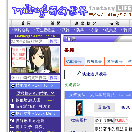
•
關於道具
•
可生產物品
•
武器
•
防具
•
衣物
•
收集品
•
雜貨
Mabinogi Search Engine
書籍
讀書？到
奇幻圖書
館
去閱讀
技能書籍
實用圖書
文學書籍
導
吧！
快速道具搜尋
技能書籍
技能快查 - Skill Jump
火焰魔法 : 火系基礎魔法
- Firebolt
數值增加技能
Update !
技能消耗表
[強度表]
最高價
4980
快速功能 - Quick Menu
標籤屬性
愛爾琳世界地圖
裝備
可使用
無法賦予
魔力賦予
[喜愛]
雯兒著作的魔法書