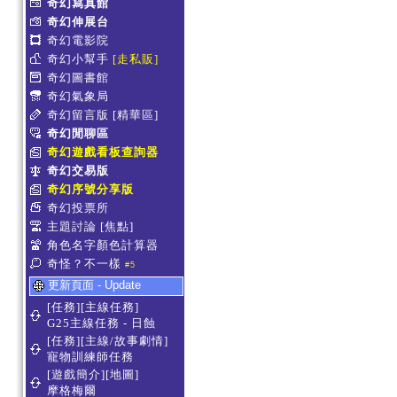
奇幻寫真館
奇幻伸展台
奇幻電影院
奇幻小幫手
[走私販]
奇幻圖書館
奇幻氣象局
奇幻留言版
[精華區]
奇幻閒聊區
奇幻遊戲看板查詢器
奇幻交易版
奇幻序號分享版
奇幻投票所
主題討論
[焦點]
角色名字顏色計算器
奇怪？不一樣
#5
更新頁面 - Update
[任務][主線任務]
G25主線任務 - 日蝕
[任務][主線/故事劇情]
寵物訓練師任務
[遊戲簡介][地圖]
摩格梅爾