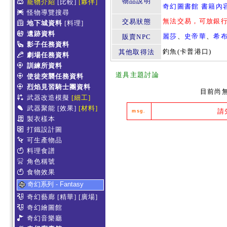
物品說明
寵物介紹
[比較]
[夥伴]
奇幻圖書館 書籍內
怪物導覽搜尋
無法交易，可放銀
交易狀態
地下城資料
[料理]
遺跡資料
麗莎
、
史帝華
、
希
販賣NPC
影子任務資料
釣魚(卡普港口)
其他取得法
劇場任務資料
訓練所資料
道具主題討論
使徒突襲任務資料
烈焰見習騎士團資料
目前尚
武器改造模擬
[細工]
武器聚能
[效果]
[材料]
請
msg.
製衣樣本
打鐵設計圖
可生產物品
料理食譜
角色稱號
食物效果
奇幻系列 - Fantasy
奇幻藝廊
[精華]
[廣場]
奇幻繪圖館
奇幻音樂廳