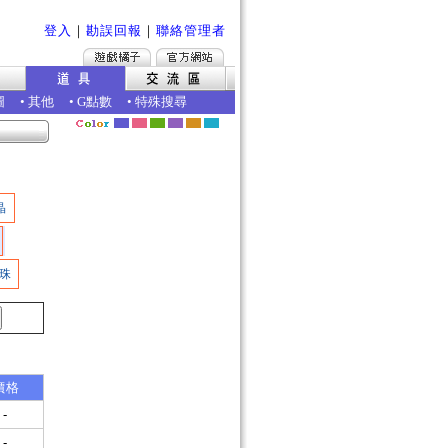
登入
｜
勘誤回報
｜
聯絡管理者
圖
•
其他
•
G點數
•
特殊搜尋
晶
珠
價格
-
-