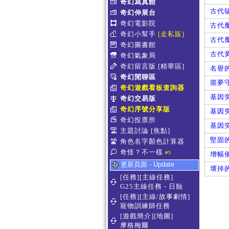
奇幻寫真館
古代
奇幻伸展台
奇幻電影院
古代
奇幻小幫手
[走私販]
古代
奇幻圖書館
古代
奇幻氣象局
奇幻留言版
[精華區]
名譽
奇幻閒聊區
噩夢
奇幻遊戲看板查詢器
基因
奇幻交易版
奇幻序號分享版
基因
奇幻投票所
基因
主題討論
[焦點]
堅固
角色名字顏色計算器
奇怪？不一樣
#5
增幅
更新頁面 - Update
壞掉
[任務][主線任務]
G25主線任務 - 日蝕
[任務][主線/故事劇情]
寵物訓練師任務
[遊戲簡介][地圖]
摩格梅爾