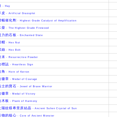
堆
- Hay
草皮
- Artificial Grassplot
增幅催化劑
- Highest Grade Catalyst of Amplification
木柴
- The Highest Grade Firewood
魔力的石板
- Enchanted Slate
螺帽
- Hex Nut
螺絲
- Hex Bolt
粉末
- Resurrective Powder
的標誌
- Heartless Sign
的角
- Horn of Kerron
的徽章
- Medal of Courage
戰士的寶石
- Jewel of Brave Warrior
的徽章
- Medal of Victory
的木板
- Plank of Harmony
太陽紋樣希里原結晶
- Ancient Sulien Crystal of Sun
怪物的核心
- Core of Ancient Monster