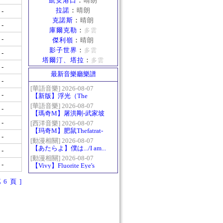
凱安港口
：
晴朗
拉諾
：
晴朗
-
克諾斯
：
晴朗
-
庫爾克勒
：
多雲
-
傑利嶺
：
晴朗
影子世界
：
多雲
-
塔爾汀、塔拉
：
多雲
-
最新音樂廳樂譜
-
[華語音樂] 2026-08-07
-
【新版】浮光（The
History）：六和弦
[華語音樂] 2026-08-07
-
【瑪奇M】屠洪剛-武家坡
2021
-
[西洋音樂] 2026-08-07
【玛奇M】肥鼠Thefatrat-
-
Monody
[動漫相關] 2026-08-07
【あたらよ】僕は.../I am...
-
（我內心的糟糕念頭/僕の
[動漫相關] 2026-08-07
-
【Vivy】Fluorite Eye's
心のヤバイやつ第二季
Song
OP）
第 6 頁 ]