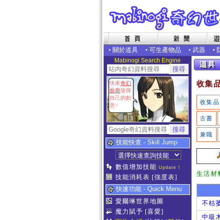
•
關於道具
•
可生產物品
•
武器
•
Mabinogi Search Engine
收集
快來
奇幻
藝廊
發揮
自己的創
收集品
意~
古書
兼職
技能快查 - Skill Jump
數值增加技能
Update !
生活材
技能消耗表
[強度表]
快速功能 - Quick Menu
愛爾琳世界地圖
不枯
魔力賦予
[喜愛]
中級