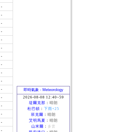
-
-
-
-
-
-
-
-
-
-
-
即時氣象 - Meteorology
2026-08-08 12:40~59
-
堤爾克那
：
晴朗
-
杜巴頓
：
下雨+25
-
班克爾
：
晴朗
艾明馬夏
：
晴朗
-
山米爾
：
多雲
-