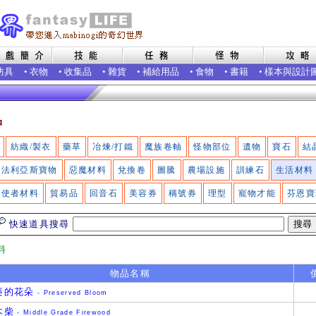
防具
•
衣物
•
收集品
•
雜貨
•
補給用品
•
食物
•
書籍
•
樣本與設計
品
紡織/製衣
藥草
冶煉/打鐵
魔族卷軸
怪物部位
遺物
寶石
結
法利亞斯寶物
惡魔材料
兌換卷
圖騰
農場設施
訓練石
生活材料
使者材料
貿易品
回音石
美容券
稱號券
理型
寵物才能
芬恩寶
快速道具搜尋
料
物品名稱
萎的花朵
- Preserved Bloom
木柴
- Middle Grade Firewood