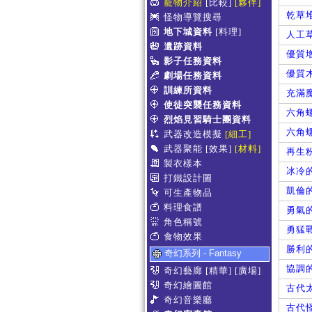
寵物介紹
[比較]
[夥伴]
乾草
怪物導覽搜尋
地下城資料
[料理]
人工
遺跡資料
優質
影子任務資料
優質
劇場任務資料
訓練所資料
充滿
使徒突襲任務資料
六角
烈焰見習騎士團資料
六角
武器改造模擬
[細工]
武器聚能
[效果]
[材料]
再生
製衣樣本
冰冷
打鐵設計圖
凱倫
可生產物品
料理食譜
勇氣
角色稱號
勇猛
食物效果
勝利
奇幻系列 - Fantasy
協調
奇幻藝廊
[精華]
[廣場]
奇幻繪圖館
古代
奇幻音樂廳
古代