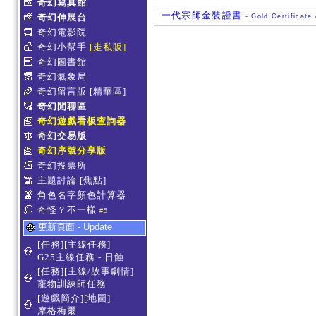
奇幻寫真館
一代宗師金裝證書
奇幻伸展台
- Gold Certificate
奇幻電影院
奇幻小幫手
[走私販]
奇幻圖書館
奇幻氣象局
奇幻留言版
[精華區]
奇幻閒聊區
奇幻遊戲看板查詢器
奇幻交易版
奇幻序號分享版
奇幻投票所
主題討論
[焦點]
角色名字顏色計算器
奇怪？不一樣
#5
更新頁面 - Update
[任務][主線任務]
G25主線任務 - 日蝕
[任務][主線/故事劇情]
寵物訓練師任務
[遊戲簡介][地圖]
摩格梅爾