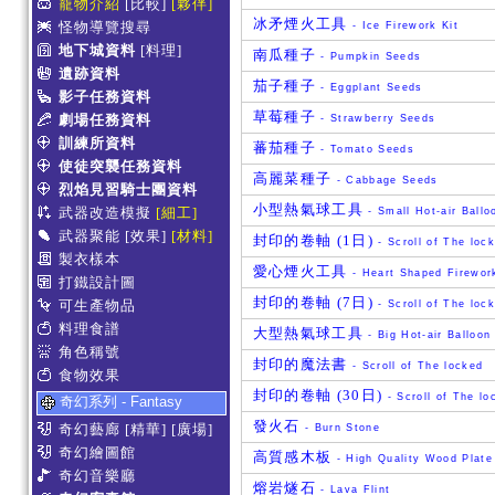
寵物介紹
[比較]
[夥伴]
冰矛煙火工具
怪物導覽搜尋
- Ice Firework Kit
地下城資料
[料理]
南瓜種子
- Pumpkin Seeds
遺跡資料
茄子種子
- Eggplant Seeds
影子任務資料
草莓種子
劇場任務資料
- Strawberry Seeds
訓練所資料
蕃茄種子
- Tomato Seeds
使徒突襲任務資料
高麗菜種子
- Cabbage Seeds
烈焰見習騎士團資料
小型熱氣球工具
武器改造模擬
[細工]
- Small Hot-air Ballo
武器聚能
[效果]
[材料]
封印的卷軸 (1日)
- Scroll of The loc
製衣樣本
愛心煙火工具
- Heart Shaped Firework
打鐵設計圖
封印的卷軸 (7日)
可生產物品
- Scroll of The loc
料理食譜
大型熱氣球工具
- Big Hot-air Balloon 
角色稱號
封印的魔法書
- Scroll of The locked
食物效果
封印的卷軸 (30日)
- Scroll of The lo
奇幻系列 - Fantasy
發火石
奇幻藝廊
[精華]
[廣場]
- Burn Stone
奇幻繪圖館
高質感木板
- High Quality Wood Plate
奇幻音樂廳
熔岩燧石
- Lava Flint