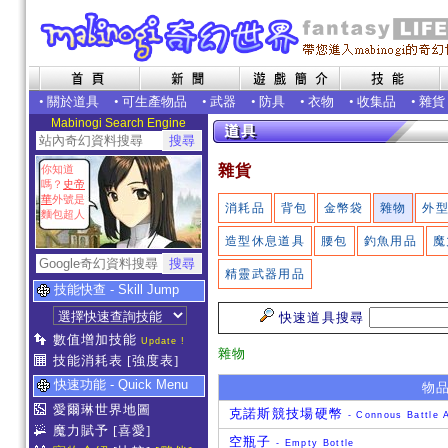
•
關於道具
•
可生產物品
•
武器
•
防具
•
衣物
•
收集品
•
雜貨
Mabinogi Search Engine
雜貨
你知道
嗎？
史帝
華
外號是
消耗品
背包
金幣袋
雜物
外
麵包超人
造型休息道具
腰包
釣魚用品
魔
精靈武器用品
技能快查 - Skill Jump
快速道具搜尋
數值增加技能
Update !
雜物
技能消耗表
[強度表]
快速功能 - Quick Menu
物
愛爾琳世界地圖
克諾斯競技場硬幣
- Connous Battle 
魔力賦予
[喜愛]
空瓶子
- Empty Bottle