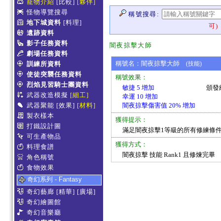
寵物介紹
[比較]
[夥伴]
怪物導覽搜尋
稱號搜尋:
地下城資料
[料理]
可)
遺跡資料
影子任務資料
闇夜掠擊大師
劇場任務資料
稱號名：闇夜掠擊大師
訓練所資料
(技能)
使徒突襲任務資料
稱號效果：
烈焰見習騎士團資料
敏捷 5 增加
頒發
武器改造模擬
[細工]
幸運 10 增加
武器聚能
[效果]
[材料]
闇夜掠擊傷害值 20% 增加
製衣樣本
獲得提示：
打鐵設計圖
滿足闇夜掠擊1等級的所有修練條件
可生產物品
獲得方式：
料理食譜
闇夜掠擊 技能 Rank1 且修煉完畢
角色稱號
食物效果
奇幻系列 - Fantasy
奇幻藝廊
[精華]
[廣場]
奇幻繪圖館
奇幻音樂廳