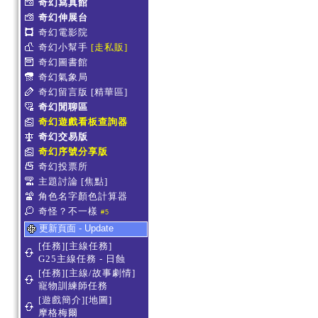
奇幻寫真館
奇幻伸展台
奇幻電影院
奇幻小幫手
[走私販]
奇幻圖書館
奇幻氣象局
奇幻留言版
[精華區]
奇幻閒聊區
奇幻遊戲看板查詢器
奇幻交易版
奇幻序號分享版
奇幻投票所
主題討論
[焦點]
角色名字顏色計算器
奇怪？不一樣
#5
更新頁面 - Update
[任務][主線任務]
G25主線任務 - 日蝕
[任務][主線/故事劇情]
寵物訓練師任務
[遊戲簡介][地圖]
摩格梅爾