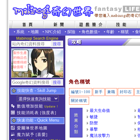
•
系統
•
地圖
•
NPC介紹
•
探險
•
角色數值+
•
年齡
•
稱號
•
食
Mabinogi Search Engine
製作生產
的物品也
能獲得經
驗值喔！
角色稱號
技能快查 - Skill Jump
編號1~100
新手
兼職
封印石
關於稱號
數值增加技能
Update !
最大生命值
技能消耗表
[強度表]
效
敏捷
快速功能 - Quick Menu
果
防禦
分
愛爾琳世界地圖
暴擊
類
魔力賦予
[喜愛]
魔法攻擊力