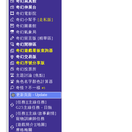
奇幻寫真館
奇幻伸展台
奇幻電影院
奇幻小幫手
[走私販]
奇幻圖書館
奇幻氣象局
奇幻留言版
[精華區]
奇幻閒聊區
奇幻遊戲看板查詢器
奇幻交易版
奇幻序號分享版
奇幻投票所
主題討論
[焦點]
角色名字顏色計算器
奇怪？不一樣
#5
更新頁面 - Update
[任務][主線任務]
G25主線任務 - 日蝕
[任務][主線/故事劇情]
寵物訓練師任務
[遊戲簡介][地圖]
摩格梅爾