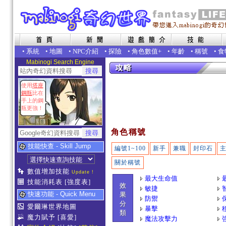
•
系統
•
地圖
•
NPC介紹
•
探險
•
角色數值+
•
年齡
•
稱號
•
食
Mabinogi Search Engine
使用
塔座
鋼瓶
比在
手上的鋼
瓶更強！
角色稱號
技能快查 - Skill Jump
編號1~100
新手
兼職
封印石
關於稱號
數值增加技能
Update !
最大生命值
技能消耗表
[強度表]
效
敏捷
快速功能 - Quick Menu
果
防禦
分
愛爾琳世界地圖
暴擊
類
魔力賦予
[喜愛]
魔法攻擊力