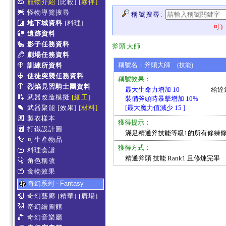
寵物介紹
[比較]
[夥伴]
怪物導覽搜尋
稱號搜尋:
地下城資料
[料理]
可)
遺跡資料
影子任務資料
斧頭大師
劇場任務資料
稱號名：斧頭大師
訓練所資料
(技能)
使徒突襲任務資料
稱號效果：
烈焰見習騎士團資料
最大生命力增加 10
給達
武器改造模擬
[細工]
裝備斧頭時暴擊增加 10%
武器聚能
[效果]
[材料]
[最大魔力值減少 15 ]
製衣樣本
獲得提示：
打鐵設計圖
滿足精通斧技能等級1的所有修練
可生產物品
獲得方式：
料理食譜
精通斧頭 技能 Rank1 且修煉完畢
角色稱號
食物效果
奇幻系列 - Fantasy
奇幻藝廊
[精華]
[廣場]
奇幻繪圖館
奇幻音樂廳