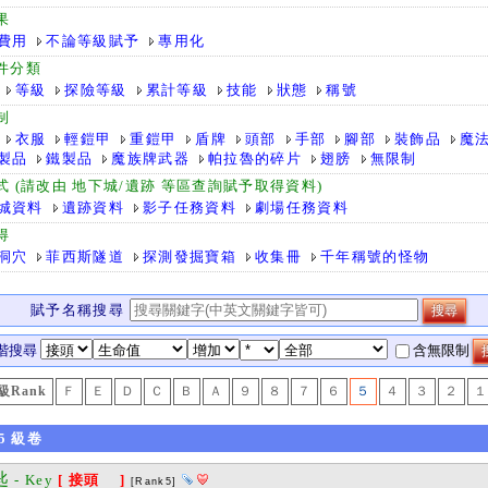
果
費用
不論等級賦予
專用化
件分類
等級
探險等級
累計等級
技能
狀態
稱號
制
衣服
輕鎧甲
重鎧甲
盾牌
頭部
手部
腳部
裝飾品
魔
製品
鐵製品
魔族牌武器
帕拉魯的碎片
翅膀
無限制
式 (請改由 地下城/遺跡 等區查詢賦予取得資料)
城資料
遺跡資料
影子任務資料
劇場任務資料
得
洞穴
菲西斯隧道
探測發掘寶箱
收集冊
千年稱號的怪物
賦予名稱搜尋
階搜尋
含無限制
級Rank
Ｆ
Ｅ
Ｄ
Ｃ
Ｂ
Ａ
９
８
７
６
５
４
３
２
１
5
級卷
匙
- Key
[ 接頭 ]
[Rank5]