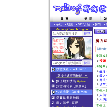
•
系統
•
地圖
•
NPC介紹
•
探險
•
Mabinogi Search Engine
魔力
敲打卡普
港口燈柱
可取得
海
關於魔
蘭德長弓
接頭或
接頭
增減角
技能快查 - Skill Jump
生命
最大
魔法
數值增加技能
Update !
攻擊
技能消耗表
[強度表]
增減人
快速功能 - Quick Menu
人偶
愛爾琳世界地圖
人偶
魔力賦予
[喜愛]
增減值