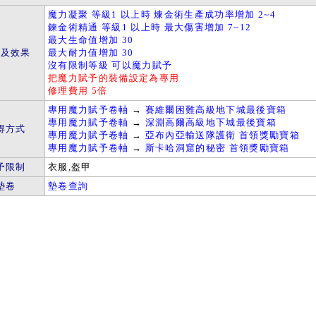
魔力凝聚 等級1 以上時 煉金術生產成功率增加 2~4
鍊金術精通 等級1 以上時 最大傷害增加 7~12
最大生命值增加 30
件及效果
最大耐力值增加 30
沒有限制等級 可以魔力賦予
把魔力賦予的裝備設定為專用
修理費用 5倍
專用魔力賦予卷軸
→
賽維爾困難高級地下城最後寶箱
專用魔力賦予卷軸
→
深淵高爾高級地下城最後寶箱
得方式
專用魔力賦予卷軸
→
亞布內亞輸送隊護衛 首領獎勵寶箱
專用魔力賦予卷軸
→
斯卡哈洞窟的秘密 首領獎勵寶箱
予限制
衣服,盔甲
墊卷
墊卷查詢