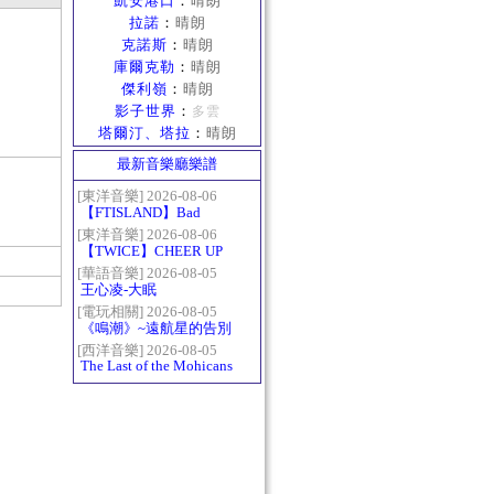
凱安港口
：
晴朗
拉諾
：
晴朗
克諾斯
：
晴朗
庫爾克勒
：
晴朗
傑利嶺
：
晴朗
影子世界
：
多雲
塔爾汀、塔拉
：
晴朗
最新音樂廳樂譜
[東洋音樂] 2026-08-06
【FTISLAND】Bad
Woman
[東洋音樂] 2026-08-06
【TWICE】CHEER UP
[華語音樂] 2026-08-05
王心凌-大眠
[電玩相關] 2026-08-05
《鳴潮》~遠航星的告別
[西洋音樂] 2026-08-05
The Last of the Mohicans
最後的莫西乾人