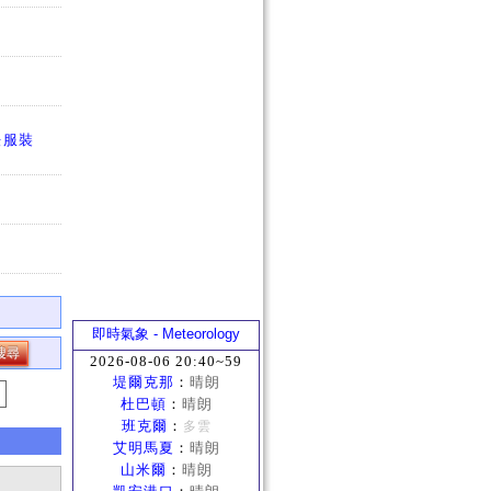
法服裝
即時氣象 - Meteorology
2026-08-06 20:40~59
堤爾克那
：
晴朗
杜巴頓
：
晴朗
班克爾
：
多雲
艾明馬夏
：
晴朗
山米爾
：
晴朗