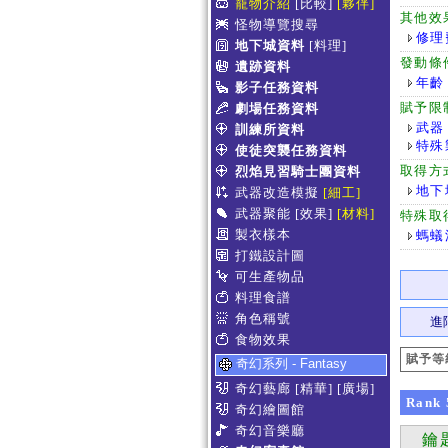
寵物介紹
[比較]
[夥伴]
其他效
怪物導覽搜尋
修理
地下城資料
[料理]
發動條
遺跡資料
年齡
影子任務資料
賦予限
劇場任務資料
武器
訓練所資料
特殊
使徒突襲任務資料
取得方
烈焰見習騎士團資料
地下
武器改造模擬
[細工]
武器聚能
[效果]
[材料]
特殊取
製衣樣本
螞蟻
打鐵設計圖
可生產物品
料理食譜
角色稱號
進
食物效果
賦予等
奇幻系列 - Fantasy
奇幻藝廊
[精華]
[廣場]
Rank
奇幻繪圖館
奇幻音樂廳
鑰