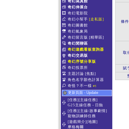
奇幻寫真館
奇幻伸展台
奇幻電影院
奇幻小幫手
[走私販]
條
奇幻圖書館
奇幻氣象局
奇幻留言版
[精華區]
奇幻閒聊區
奇幻遊戲看板查詢器
取
奇幻交易版
奇幻序號分享版
奇幻投票所
賦
主題討論
[焦點]
角色名字顏色計算器
奇怪？不一樣
#5
更新頁面 - Update
[任務][主線任務]
G25主線任務 - 日蝕
[任務][主線/故事劇情]
寵物訓練師任務
[遊戲簡介][地圖]
摩格梅爾