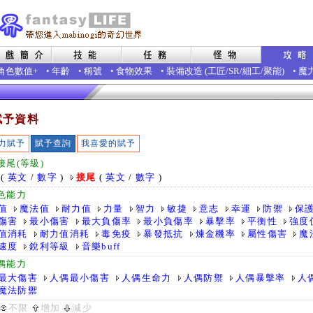
角色數值+
•
年齡
•
稱號
•
食物效果
•
裝備改造
(
工匠
/
SR
/
細工
/
聚能
)
•
魔
賦予資料
力賦予
賦予查詢
我喜愛的賦予
接尾(等級)
(
英文
/
數字
)
接尾
(
英文
/
數字
)
色能力
值
魔法值
耐力值
力量
智力
敏捷
意志
幸運
防禦
保
傷害
最小傷害
最大負傷率
最小負傷率
暴擊率
平衡性
強度
值消耗
耐力值消耗
毒免疫
暴發抵抗
煉金機率
屬性傷害
魔
速度
銳利等級
音樂buff
偶能力
最大傷害
人偶最小傷害
人偶生命力
人偶防禦
人偶暴擊率
人
魔法防禦
不限
增加
減少