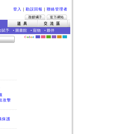
登入
｜
勘誤回報
｜
聯絡管理者
力賦予
•
圖書館
•
寵物
•
夥伴
護
值
法攻擊
偶保護