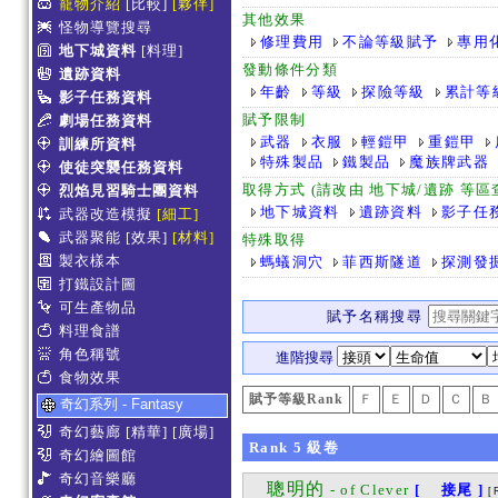
寵物介紹
[比較]
[夥伴]
其他效果
怪物導覽搜尋
修理費用
不論等級賦予
專用
地下城資料
[料理]
發動條件分類
遺跡資料
年齡
等級
探險等級
累計等
影子任務資料
賦予限制
劇場任務資料
武器
衣服
輕鎧甲
重鎧甲
訓練所資料
特殊製品
鐵製品
魔族牌武器
使徒突襲任務資料
取得方式 (請改由 地下城/遺跡 等
烈焰見習騎士團資料
地下城資料
遺跡資料
影子任
武器改造模擬
[細工]
武器聚能
[效果]
[材料]
特殊取得
製衣樣本
螞蟻洞穴
菲西斯隧道
探測發
打鐵設計圖
可生產物品
賦予名稱搜尋
料理食譜
角色稱號
進階搜尋
食物效果
賦予等級Rank
Ｆ
Ｅ
Ｄ
Ｃ
Ｂ
奇幻系列 - Fantasy
奇幻藝廊
[精華]
[廣場]
Rank
5
級卷
奇幻繪圖館
奇幻音樂廳
聰明的
- of Clever
[ 接尾 ]
[