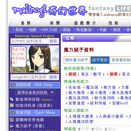
•
系統
•
地圖
•
NPC介紹
•
探險
•
角色數值+
•
年齡
•
稱號
•
食
Mabinogi Search Engine
魔力賦予資料
最多可擁
有120個
角色或寵
關於魔力賦予
賦予查詢
我喜愛的賦
物！
接頭或接尾(等級)
接頭
(
英文
/
數字
)
接尾
(
英文
增減角色能力
技能快查 - Skill Jump
生命值
魔法值
耐力值
力量
最大傷害
最小傷害
最大負傷
魔法值消耗
耐力值消耗
毒免
數值增加技能
Update !
攻擊速度
銳利等級
音樂buff
技能消耗表
[強度表]
增減人偶能力
快速功能 - Quick Menu
人偶最大傷害
人偶最小傷害
愛爾琳世界地圖
人偶魔法防禦
魔力賦予
[喜愛]
增減值
不限
增加
減少