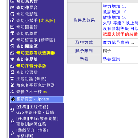
奇幻寫真館
智力增加 15
奇幻伸展台
意志增加 10
奇幻電影院
敏捷增加 10
條件及效果
奇幻小幫手
[走私販]
火球 等級7 以上時
奇幻圖書館
沒有限制等級 可
奇幻氣象局
把魔力賦予的裝
奇幻留言版
[精華區]
取得方式
魔力賦予卷軸
→
奇幻閒聊區
賦予限制
帽子
奇幻遊戲看板查詢器
墊卷
墊卷查詢
奇幻交易版
奇幻序號分享版
奇幻投票所
主題討論
[焦點]
角色名字顏色計算器
奇怪？不一樣
#5
更新頁面 - Update
[任務][主線任務]
G25主線任務 - 日蝕
[任務][主線/故事劇情]
寵物訓練師任務
[遊戲簡介][地圖]
摩格梅爾