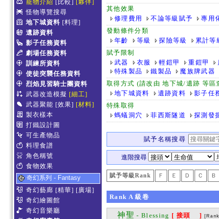
寵物介紹
[比較]
[夥伴]
其他效果
怪物導覽搜尋
修理費用
不論等級賦予
專用
地下城資料
[料理]
發動條件分類
遺跡資料
年齡
等級
探險等級
累計等
影子任務資料
賦予限制
劇場任務資料
武器
衣服
輕鎧甲
重鎧甲
訓練所資料
特殊製品
鐵製品
魔族牌武器
使徒突襲任務資料
取得方式 (請改由 地下城/遺跡 等
烈焰見習騎士團資料
地下城資料
遺跡資料
影子任
武器改造模擬
[細工]
武器聚能
[效果]
[材料]
特殊取得
製衣樣本
螞蟻洞穴
菲西斯隧道
探測發
打鐵設計圖
可生產物品
賦予名稱搜尋
料理食譜
角色稱號
進階搜尋
食物效果
賦予等級Rank
Ｆ
Ｅ
Ｄ
Ｃ
Ｂ
奇幻系列 - Fantasy
奇幻藝廊
[精華]
[廣場]
Rank
A
級卷
奇幻繪圖館
奇幻音樂廳
神聖
- Blessing
[ 接頭 ]
[Ran