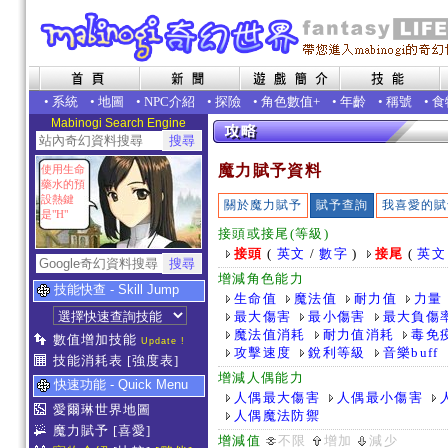
•
系統
•
地圖
•
NPC介紹
•
探險
•
角色數值+
•
年齡
•
稱號
•
食
Mabinogi Search Engine
魔力賦予資料
使用生命
藥水的預
設熱鍵
關於魔力賦予
賦予查詢
我喜愛的賦
是"H"
接頭或接尾(等級)
接頭
(
英文
/
數字
)
接尾
(
英文
增減角色能力
技能快查 - Skill Jump
生命值
魔法值
耐力值
力量
最大傷害
最小傷害
最大負傷
魔法值消耗
耐力值消耗
毒免
數值增加技能
Update !
攻擊速度
銳利等級
音樂buff
技能消耗表
[強度表]
增減人偶能力
快速功能 - Quick Menu
人偶最大傷害
人偶最小傷害
愛爾琳世界地圖
人偶魔法防禦
魔力賦予
[喜愛]
增減值
不限
增加
減少