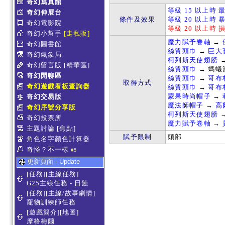
奇幻寫真館
等級 15 以上時 
奇幻伸展台
條件及效果
等級 20 以上時 
奇幻電影院
等級 20 以上時 
奇幻小幫手
[走私販]
魔力賦予卷軸
→
奇幻圖書館
絲質頭巾
→
巨大
奇幻氣象局
柯列斯天使翅膀
→
奇幻留言版
[精華區]
絲質頭巾
→ 螞蟻
奇幻閒聊區
絲質頭巾
→
哥布
取得方式
奇幻遊戲看板查詢器
絲質頭巾
→
哥布
蒙果時尚帽子
→
奇幻交易版
魔法師帽子
→
高
奇幻序號分享版
柯列斯天使翅膀
奇幻投票所
魔力賦予卷軸
→
主題討論
[焦點]
賦予限制
頭部
角色名字顏色計算器
奇怪？不一樣
#5
更新頁面 - Update
[任務][主線任務]
G25主線任務 - 日蝕
[任務][主線/故事劇情]
寵物訓練師任務
[遊戲簡介][地圖]
摩格梅爾