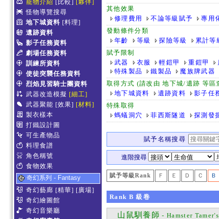
寵物介紹
[比較]
[夥伴]
其他效果
怪物導覽搜尋
修理費用
不論等級賦予
專用
地下城資料
[料理]
發動條件分類
遺跡資料
年齡
等級
探險等級
累計等
影子任務資料
賦予限制
劇場任務資料
武器
衣服
輕鎧甲
重鎧甲
訓練所資料
特殊製品
鐵製品
魔族牌武器
使徒突襲任務資料
取得方式 (請改由 地下城/遺跡 等
烈焰見習騎士團資料
地下城資料
遺跡資料
影子任
武器改造模擬
[細工]
武器聚能
[效果]
[材料]
特殊取得
製衣樣本
螞蟻洞穴
菲西斯隧道
探測發
打鐵設計圖
可生產物品
賦予名稱搜尋
料理食譜
角色稱號
進階搜尋
食物效果
賦予等級Rank
Ｆ
Ｅ
Ｄ
Ｃ
Ｂ
奇幻系列 - Fantasy
奇幻藝廊
[精華]
[廣場]
Rank
B
級卷
奇幻繪圖館
奇幻音樂廳
山鼠馴養師
- Hamster Tamer'