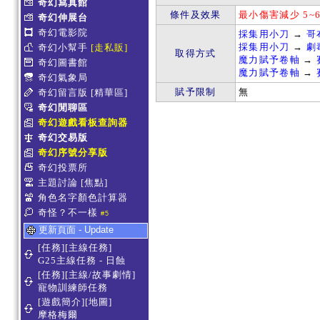
奇幻寫真館
條件及效果
最小傷害減少 5~
奇幻伸展台
奇幻電影院
採集用小刀
→
哥
採集用小刀
→
劇
奇幻小幫手
[走私販]
取得方式
魔力賦予卷軸
→
奇幻圖書館
魔力賦予卷軸
→
奇幻氣象局
賦予限制
無
奇幻留言版
[精華區]
奇幻閒聊區
奇幻遊戲看板查詢器
奇幻交易版
奇幻序號分享版
奇幻投票所
主題討論
[焦點]
角色名字顏色計算器
奇怪？不一樣
#5
更新頁面 - Update
[任務][主線任務]
G25主線任務 - 日蝕
[任務][主線/故事劇情]
寵物訓練師任務
[遊戲簡介][地圖]
摩格梅爾