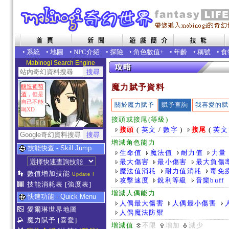
•
系統
•
地圖
•
NPC介紹
•
探險
•
角色數值+
•
年齡
•
稱號
•
食
Mabinogi Search Engine
魔力賦予資料
釀造葡萄
酒
，但是
自己不能
關於魔力賦予
賦予查詢
我喜愛的賦
喝XD
接頭或接尾(等級)
接頭
(
英文
/
數字
)
接尾
(
英文
增減角色能力
技能快查 - Skill Jump
生命值
魔法值
耐力值
力量
最大傷害
最小傷害
最大負傷
魔法值消耗
耐力值消耗
毒免
數值增加技能
Update !
攻擊速度
銳利等級
音樂buff
技能消耗表
[強度表]
增減人偶能力
快速功能 - Quick Menu
人偶最大傷害
人偶最小傷害
愛爾琳世界地圖
人偶魔法防禦
魔力賦予
[喜愛]
增減值
不限
增加
減少