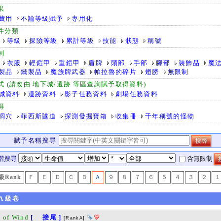
果
費用
不論等級賦予
專用化
件分類
等級
探險等級
累計等級
技能
狀態
稱號
制
衣服
輕鎧甲
重鎧甲
盾牌
頭部
手部
腳部
裝飾品
魔
製品
鐵製品
魔族牌武器
帕拉魯的碎片
翅膀
無限制
式 (請改由 地下城/遺跡 等區查詢賦予取得資料)
城資料
遺跡資料
影子任務資料
劇場任務資料
得
洞穴
菲西斯隧道
探測發掘寶箱
收集冊
千年稱號的怪物
賦予名稱搜尋
階搜尋
含無限制
級Rank
Ｆ
Ｅ
Ｄ
Ｃ
Ｂ
Ａ
９
８
７
６
５
４
３
２
１
A
級卷
 of Wind
[ 接尾 ]
[RankA]