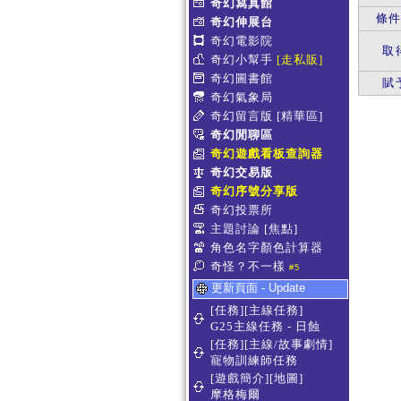
奇幻寫真館
條
奇幻伸展台
奇幻電影院
取
奇幻小幫手
[走私販]
奇幻圖書館
賦
奇幻氣象局
奇幻留言版
[精華區]
奇幻閒聊區
奇幻遊戲看板查詢器
奇幻交易版
奇幻序號分享版
奇幻投票所
主題討論
[焦點]
角色名字顏色計算器
奇怪？不一樣
#5
更新頁面 - Update
[任務][主線任務]
G25主線任務 - 日蝕
[任務][主線/故事劇情]
寵物訓練師任務
[遊戲簡介][地圖]
摩格梅爾