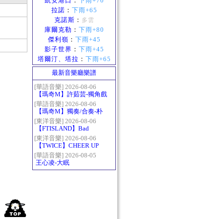
凱安港口
：
下雨+70
拉諾
：
下雨+65
克諾斯
：
多雲
庫爾克勒
：
下雨+80
傑利嶺
：
下雨+45
影子世界
：
下雨+45
塔爾汀、塔拉
：
下雨+65
最新音樂廳樂譜
[華語音樂] 2026-08-06
【瑪奇M】許茹芸-獨角戲
[華語音樂] 2026-08-06
【瑪奇M】獨奏/合奏-朴
樹-那些花兒
[東洋音樂] 2026-08-06
【FTISLAND】Bad
Woman
[東洋音樂] 2026-08-06
【TWICE】CHEER UP
[華語音樂] 2026-08-05
王心凌-大眠