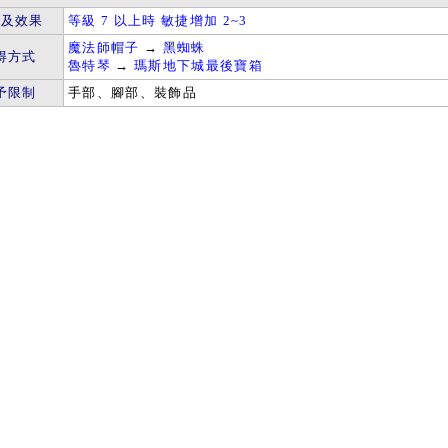
件及效果
等級 7 以上時 敏捷增加 2~3
魔法師帽子
→
黑蜘蛛
得方式
魯特琴
→
瑪斯地下城最後寶箱
予限制
手部、腳部、裝飾品