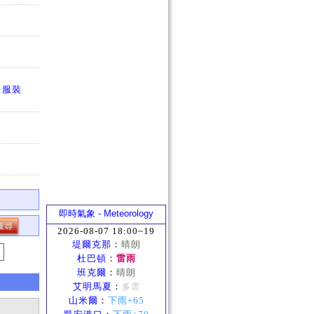
法服裝
即時氣象 - Meteorology
2026-08-07 18:00~19
堤爾克那
：
晴朗
杜巴頓
：
雷雨
班克爾
：
晴朗
艾明馬夏
：
多雲
山米爾
：
下雨+65