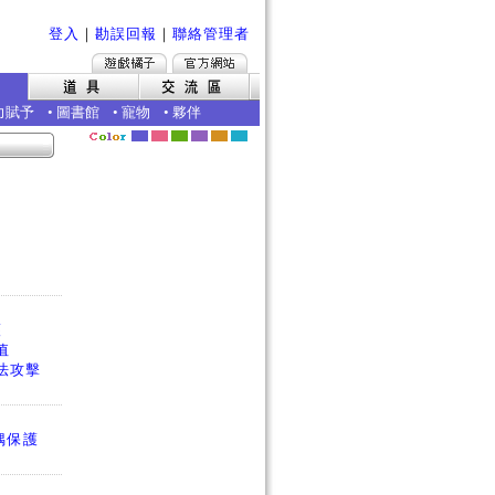
登入
｜
勘誤回報
｜
聯絡管理者
力賦予
•
圖書館
•
寵物
•
夥伴
護
值
法攻擊
偶保護