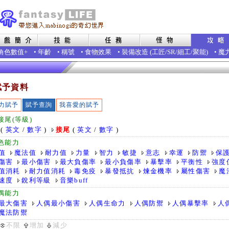
角色數值+
•
年齡
•
稱號
•
食物效果
•
裝備改造
(
工匠
/
SR
/
細工
/
聚能
)
•
魔
賦予資料
力賦予
賦予查詢
我喜愛的賦予
接尾(等級)
(
英文
/
數字
)
接尾
(
英文
/
數字
)
色能力
值
魔法值
耐力值
力量
智力
敏捷
意志
幸運
防禦
保
傷害
最小傷害
最大負傷率
最小負傷率
暴擊率
平衡性
強度
值消耗
耐力值消耗
毒免疫
暴發抵抗
煉金機率
屬性傷害
魔
速度
銳利等級
音樂buff
偶能力
最大傷害
人偶最小傷害
人偶生命力
人偶防禦
人偶暴擊率
人
魔法防禦
不限
增加
減少