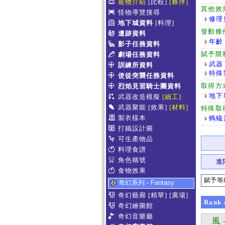
寵物介紹
[比較]
[夥伴]
其他效
怪物導覽搜尋
修理
地下城資料
[料理]
發動條
遺跡資料
年齡
影子任務資料
賦予限
劇場任務資料
武器
訓練所資料
特殊
使徒突襲任務資料
取得方
烈焰見習騎士團資料
地下
武器改造模擬
[細工]
武器聚能
[效果]
[材料]
特殊取
製衣樣本
螞蟻
打鐵設計圖
可生產物品
料理食譜
角色稱號
進
食物效果
賦予等
奇幻系列 - Fantasy
奇幻藝廊
[精華]
[廣場]
Rank
奇幻繪圖館
奇幻音樂廳
風
-