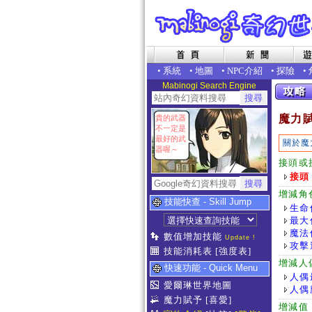
•
系統
•
地圖
•
NPC介紹
•
探險
•
Mabinogi Search Engine
魔力
貴的武器
不一定是
最好的武
關於魔
器喔～
接頭或
接頭
增減角
技能快查 - Skill Jump
生命
最大
魔法
數值增加技能
Update !
攻擊
技能消耗表
[強度表]
增減人
快速功能 - Quick Menu
人偶
愛爾琳世界地圖
人偶
魔力賦予
[喜愛]
增減值