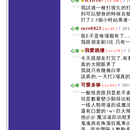
scytt167
2
心得
[ Lv.146 ]
?
#28
我試過一種打很久的
到可以變身的時候在
打了2 3個小時結果
sore0023
201
心得
[ Lv.92 ]
?
#29
龍E不是每場都有了....
我跟朋友刷3次 只有一次
我愛跳樓
心得
[ Lv.174 ]
?
#30
今天跟朋友打完了,
真的大開眼界了
我就只有幾條白草
說真的,一天打2場真
可愛多哆
201
心得
[ Lv.34 ]
?
#31
一般怪房跟貝普差不
但是數量變少顯得比較
一樣人類用遠距或魔法
還有口愛的>w<巨大
他@@ 魔法遠距比較
鬼魂挨在角落狂風車@
落...因此圍毆人數夠