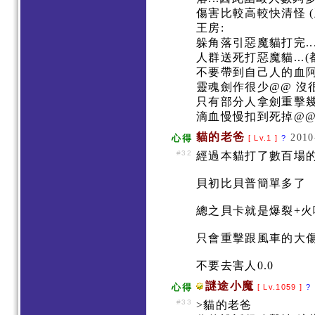
傷害比較高較快清怪 
王房:
躲角落引惡魔貓打完..
人群送死打惡魔貓...
不要帶到自己人的血阿
靈魂劍作很少@@ 沒
只有部分人拿劍重擊幾
滴血慢慢扣到死掉@
貓的老爸
2010
心得
[ Lv.1 ]
?
#32
經過本貓打了數百場
貝初比貝普簡單多了
總之貝卡就是爆裂+火
只會重擊跟風車的大
不要去害人0.0
謎途小魔
心得
[ Lv.1059 ]
?
#33
>貓的老爸