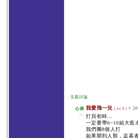
主題討論
我愛飛一兒
20
心得
[ Lv.5 ]
?
#1
打貝初時...
一定要帶6~10組大藍
我們團8個人打
如果開到人類，盜墓