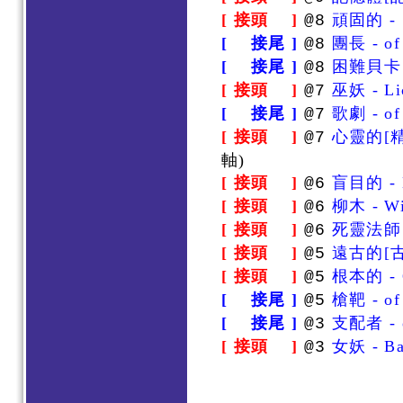
[ 接頭 ]
頑固的 - S
@8
[ 接尾 ]
團長 - of
@8
[ 接尾 ]
困難貝卡 - 
@8
[ 接頭 ]
巫妖 - Li
@7
[ 接尾 ]
歌劇 - of
@7
[ 接頭 ]
心靈的[精神的
@7
軸)
[ 接頭 ]
盲目的 - 
@6
[ 接頭 ]
柳木 - Wi
@6
[ 接頭 ]
死靈法師 -
@6
[ 接頭 ]
遠古的[古代
@5
[ 接頭 ]
根本的 - O
@5
[ 接尾 ]
槍靶 - of 
@5
[ 接尾 ]
支配者 - o
@3
[ 接頭 ]
女妖 - Ba
@3