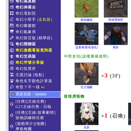
奇幻寫真館
奇幻伸展台
奇幻電影院
奇幻小幫手
[走私販]
吸血蝙蝠
棺材寶箱怪
奇幻圖書館
奇幻氣象局
奇幻留言版
[精華區]
奇幻閒聊區
盜墓者(藍色強化)
屍妖
奇幻遊戲看板查詢器
奇幻交易版
中間首領(該樓層最後間)
奇幻序號分享版
奇幻投票所
3
主題討論
[焦點]
×
(3F)
角色名字顏色計算器
奇怪？不一樣
巨大飛蛾
#5
更新頁面 - Update
首領房怪物
[任務][主線任務]
G25主線任務 - 日蝕
[任務][主線/故事劇情]
1
×
(召喚)
寵物訓練師任務
[遊戲簡介][地圖]
女妖
摩格梅爾