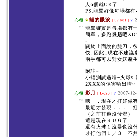
人6個就OK了
PS.龍翼好像每場都有- 
貓的眼淚
心得
[ Lv.601 ]
?
#7
龍翼確實是每場都有
簡單，多跑幾趟吧XD
-
關於上面說的雙刀，
快..因此..現在不
兩手都可以對女妖產
-
附註~
小貓測試過嚕~火球9 
2XXX的傷害輸出唷~ 
影月
2007-12-
心得
[ Lv.20 ]
?
#8
嗯．．現在才打好像
最近才發現．．． 
（之前打過沒發覺）
還是現在ＢＵＧ了
還有火球１沒暴也沒什
才打他們１／３ 不