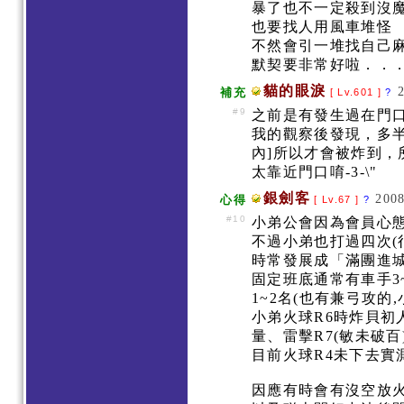
暴了也不一定殺到沒
也要找人用風車堆怪
不然會引一堆找自己
默契要非常好啦．．
貓的眼淚
補充
[ Lv.601 ]
?
#9
之前是有發生過在門
我的觀察後發現，多半
內]所以才會被炸到
太靠近門口唷-3-\"
銀劍客
2008
心得
[ Lv.67 ]
?
#10
小弟公會因為會員心
不過小弟也打過四次(
時常發展成「滿團進
固定班底通常有車手3~
1~2名(也有兼弓攻的
小弟火球R6時炸貝初
量、雷擊R7(敏未破
目前火球R4未下去實
因應有時會有沒空放