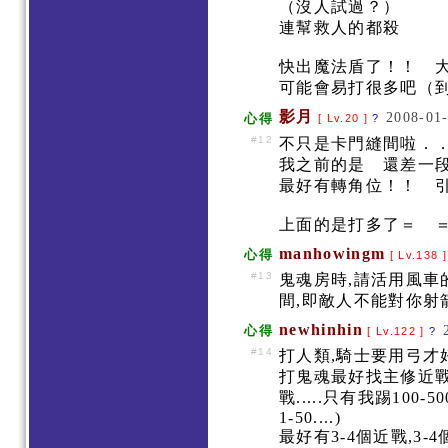
（沒人試過？）
連幫救人的都殺
快出魔法盾了！！ 
可能會易打很多吧（
影月
2008-01-
心得
[ Lv.20 ]
?
#12
不只是卡門縫間啦．
我之前的是 還差一
最好有轉角位！！ 
上面的是打多了＝ ＝
manhowingm
心得
[ Lv.138 
#13
鬼魂房時,請活用風車
間,即敵人不能對你射箭
newhinhin
心得
[ Lv.122 ]
?
#14
打人類,騎士要用弓才好打
打鬼魂最好找主修近戰
戰.....只有我踢10
1-50....)
最好有3-4個近戰,3-