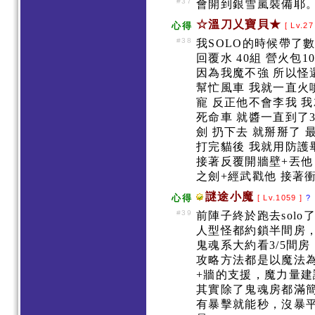
#37
會開到銀雪嵐裝備耶
☆溫刀乂寶貝★
心得
[ Lv.27
#38
我SOLO的時候帶了
回覆水 40組 營火包1
因為我魔不強 所以怪
幫忙風車 我就一直火
寵 反正他不會李我 
死命車 就醬一直到了3
劍 扔下去 就掰掰了 
打完貓後 我就用防護
接著反覆開牆壁+丟他
之劍+經武戳他 接著
謎途小魔
心得
[ Lv.1059 ]
?
#39
前陣子終於跑去sol
人型怪都約鎖半間房
鬼魂系大約看3/5間房
攻略方法都是以魔法
+牆的支援，魔力量建議
其實除了鬼魂房都滿
有暴擊就能秒，沒暴平