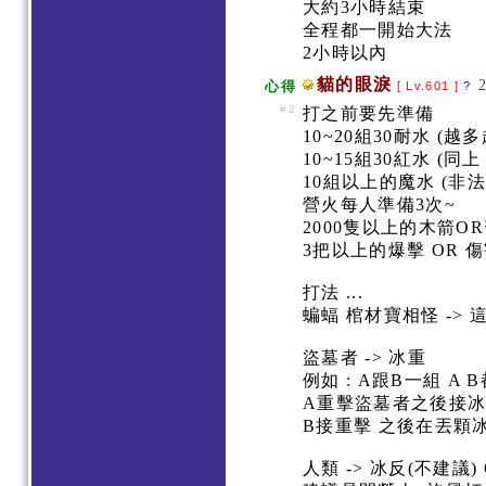
大約3小時結束
全程都一開始大法
2小時以內
貓的眼淚
心得
[ Lv.601 ]
?
#2
打之前要先準備
10~20組30耐水 (
10~15組30紅水 (同
10組以上的魔水 (非
營火每人準備3次~
2000隻以上的木箭O
3把以上的爆擊 OR 傷
打法 ...
蝙蝠 棺材寶相怪 ->
盜墓者 -> 冰重
例如 : A跟B一組 A
A重擊盜墓者之後接
B接重擊 之後在丟顆冰 
人類 -> 冰反(不建議)