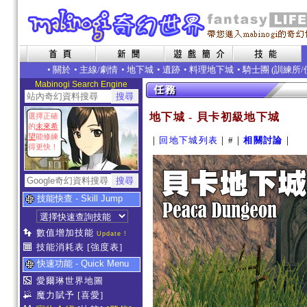
•
關於
•
主線/劇情
•
地下城
•
遺跡
•
料理地下城
• 騎士團 (
訓練所
/
Mabinogi Search Engine
地下城 - 貝卡初級地下城
選擇正確
的
未來希
望
能修練
｜
回地下城列表
｜#｜
相關討論
｜
得更快！
技能快查 - Skill Jump
數值增加技能
Update !
技能消耗表
[強度表]
快速功能 - Quick Menu
愛爾琳世界地圖
魔力賦予
[喜愛]