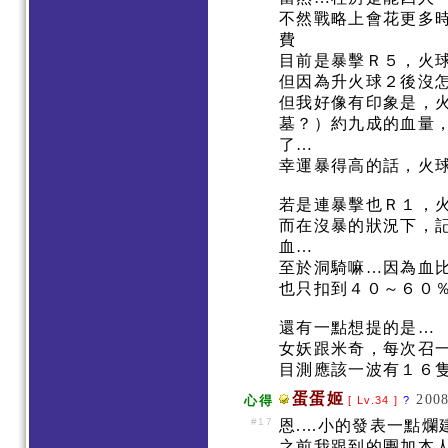
不然戰略上會花更多
費
目前是暴擊Ｒ５，火
但因為升火球２後沒
但我好像有印象是，
墓？）約九成的血量
了…
幸運暴得高的話，火
若是連暴擊也Ｒ１，
而在沒暴的狀況下，
血…
至於洞騎嘛…因為血
也只扣到４０～６０
還有一點想提的是…
女妖跟米奇，每次召
目測應該一波有１６
蛋蛋姬
2008
心得
[ Lv.34 ]
?
#17
恩....小的發表一點
之前我跟到的團加本