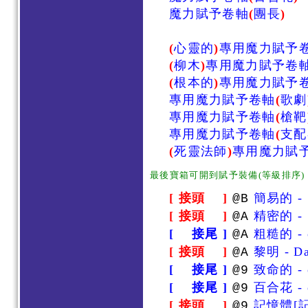
魔力賦予卷軸
(
團長
)
(
心靈的
)
專用魔力賦予
(
柳木
)
專用魔力賦予卷
(
根本的
)
專用魔力賦予
專用魔力賦予卷軸
(
歌劇
專用魔力賦予卷軸
(
槍靶
專用魔力賦予卷軸
(
支配
(
死靈法師
)
專用魔力賦
最後寶箱可開到賦予裝備(等級排序)
[ 接頭 ]
簡易的 - 
@B
[ 接頭 ]
精密的 - S
@A
[ 接尾 ]
粗糙的 - o
@A
[ 接頭 ]
黎明 - D
@A
[ 接尾 ]
致命的 - o
@9
[ 接尾 ]
百合花 - o
@9
[ 接頭 ]
記憶體[記憶
@9