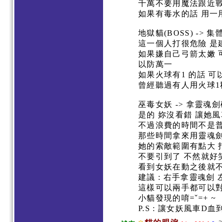
千萬不要用魔法跟近戰 
如果有毒水的話 用一
地獄貓(BOSS) -> 
這一個人打很危險 是
如果嫌自己弓箭太嫩 
以防萬一
如果火球有1 的話 
曾經聽過有人用火球1
巫毒女妖 -> 拿靈魂
是的 妳沒看錯 讓她風車到
不過浪費的時間不是
那些時間拿來用靈魂劍
她的索敵範圍有點大
不要引到了 不然就
看到女妖在動之後就
建議 : 右手拿靈魂劍
這樣可以兩手都可以對
小貓發現的唷=ˇ=+ ~
P.S : 讓女妖風車