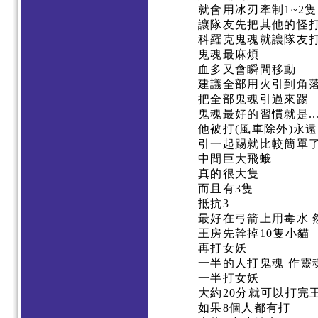
就會用冰刃牽制1~2隻
讓隊友先把其他的怪
科羅克鬼魂就讓隊友打
鬼魂最麻煩
血多又會瞬間移動
建議全部用火引到角
把全部鬼魂引過來踢
鬼魂最好的習慣就是..
他被打(風車除外)永
引一起踢就比較簡單
中間巨大飛蛾
真的很大隻
而且有3隻
抵抗3
最好在弓箭上用毒水
王房先幹掉10隻小貓
再打女妖
一半的人打鬼魂 作靈
一半打女妖
大約20分就可以打完
如果8個人都有打