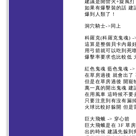
建議是開營火+旋風打
如果有爆擊裝的話 建議
爆到人類了！
洞穴騎士->同上
科羅克(科羅克鬼魂) -
這算是整個貝卡內最好
用弓箭就可以吃到死嚕
爆擊率要求也比較低 
紅色鬼魂 藍色鬼魂 -
在草房過後 就會出了
但是在草房過後 開
萬一真的開出鬼魂 建
在用風車 這時候不要
只要注意到有沒有漏
火球比較好躲開 但是
巨大飛蛾 -> 穿心箭
巨大飛蛾是在 3F 草
出的時候 建議先躲到