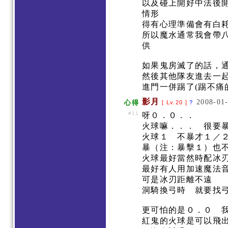
以及碰上開好中法後開
情形
得有心理準備會有白
所以魔水通常我會帶
供
如果鬼房滅了的話，
然後其他隊友進去一
進門一併踢了(踢不痛
影月
2008-01-
心得
[ Lv.20 ]
?
#11
呀０．０．．
火球嘛．．． 很要
火球１ 不暴才１／
暴（注：暴擊１）也
火球最好當然時配冰
最好有人用加速魔法
可是冰刃距離不遠
洞騎換弓時 就要找
更可怕的是０．０ 
紅鬼的火球是可以飛