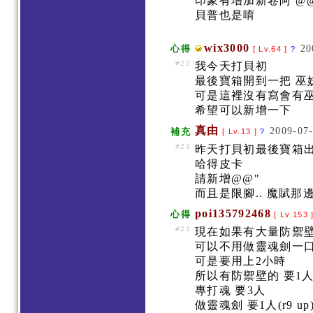
印象有增加新卷阿 @
貝普也是唷
wix3000
20
心得
[ Lv.64 ]
?
#22
我今天打貝初
最後寶箱開到一把 巫
可是這裡沒有寫會有
希望可以新增一下
真由
2009-07-
補充
[ Lv.13 ]
?
#23
昨天打貝初最後寶箱
哈得皮卡
請新增@@"
而且是限腳.. 魔賦那
poi135792468
心得
[ Lv.153 
#24
現在如果有大量防禦壁
可以不用做靈魂劍一
可是要用上2小時
所以有防禦壁的 要1人(
專打魂 要3人
做靈魂劍 要1人(r9 up