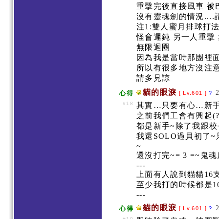
重擊完後直接風車 
沒有靈魂劍的情況...
注1:雙人蜜月排球打
怪會遲鈍 另一人重擊
無限迴圈
因為我是當時那團裡
所以有很多地方沒注
請多見諒
貓的眼淚
心得
[ Lv.601 ]
?
#18
其實…只要有心…新
之前我們工會有興起(
都是新手~除了我跟校
我還SOLO過貝初了
~
還沒打完~= 3 =~鬼
---
上面有人說到貓貓16支
至少我打的時候都是1
---
貓的眼淚
心得
[ Lv.601 ]
?
#19