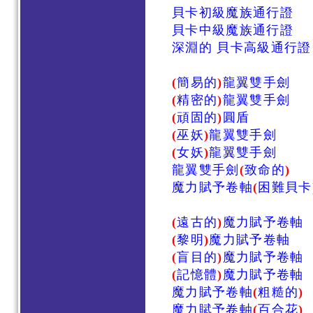
貝卡初級魔族通行證
貝卡中級魔族通行證
深淵的 貝卡高級通行證
(
簡易的
)
龍翼雙手劍
(
精密的
)
龍翼雙手劍
(
頑固的
)
圓盾
(
巫妖
)
龍翼雙手劍
(
女妖
)
龍翼雙手劍
龍翼雙手劍
(
致命的
)
魔力賦予卷軸
(
困難貝卡
(
遠古的
)
魔力賦予卷軸
(
黎明
)
魔力賦予卷軸
(
盲目的
)
魔力賦予卷軸
(
記憶體
)
魔力賦予卷軸
魔力賦予卷軸
(
粗糙的
)
魔力賦予卷軸
(
百合花
)