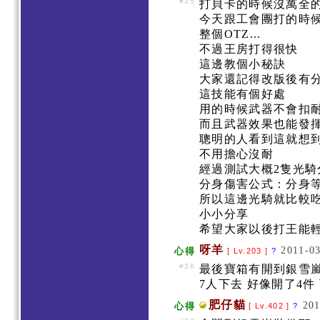
#35
打貝卡的時候沒萬全
今天跟工會團打的時候
整個OTZ...
不過王房打得很快
這邊教個小秘訣
大家還記得改版後有
這技能有個好處
用的時候武器不會扣
而且武器效果也能發
聰明的人看到這就想
不用擔心沒耐
經過測試大概2隻光騎
分身傷害公式：分身等級
所以這邊光騎就比較
小小分享
希望大家以後打王能
呀羊
2011-03
心得
[ Lv.203 ]
?
#36
最後寶箱有開到銀雪
7人下去 好像開了4件 可是
肥仔貓
201
心得
[ Lv.402 ]
?