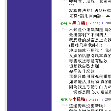
即時除了鬼魂、被圍
ˇˇ"
就算魔法都1 遇到柯
還有~請用書面語…
黑白貓
200
心得
[ Lv.554 ]
?
#20
不知是否運氣問題 
最後都剩下不到四人
我想發的感言是上次我
(最後只剩我能打)
地獄貓就不用說了 
女妖的話想引風車真
毒雲或塗毒是有點效
但是我自己太爛
幾乎沒什麼效
還是只能用靈魂劍重
如果能活用寵物 真
因為我是弓箭手白力4
一切都是耐心八 還後
小雞咕
200
補充
[ Lv.358 ]
?
#21
這邊資料沒更新嗎?