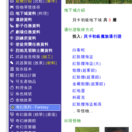
寵物介紹
[比較]
[夥伴]
怪物導覽搜尋
地下城介紹
地下城資料
[料理]
遺跡資料
貝卡初級地下城
共
3
層
影子任務資料
通行證取得方式
劇場任務資料
投入:
貝卡初級魔族通行證
訓練所資料
使徒突襲任務資料
白毒蛇
烈焰見習騎士團資料
武器改造模擬
[細工]
紅骷髏海盜
武器聚能
[效果]
[材料]
紅骷髏海盜(大)
製衣樣本
骷髏(超重鎧)
打鐵設計圖
紅骷髏(超重鎧)
可生產物品
金屬骷髏(超重鎧)
料理食譜
紅地靈
角色稱號
科羅克
食物效果
紅骷髏海盜船長
奇幻系列 - Fantasy
…等怪物…
奇幻藝廊
[精華]
[廣場]
奇幻繪圖館
出現怪物
奇幻音樂廳