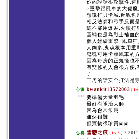
你的說話很攻擊性,這
>重擊跟風車的大傷
想說打貝卡城,近戰
相反法師和弓手反而
總不能用爆裂,火噴打鬼
團補也是為戰士補血的
個人經驗重擊+風車
人夠多,鬼魂根本用
鬼魂可用卡牆風車的方
因為每房的正規怪也
有雙修的人會很方便,
了
王房的話安全打法是穿
kwankit13572003
心得
[ Lv
#34
要準備大量羽毛
最好有隊治大師
因為會常常踢
雖然很難
但寶物很珍貴@@
雪戀之痕
2011
心得
[ Lv.3 ]
?