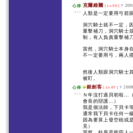
克爾維爾
200
心得
[ Lv.50 ]
?
#15
人類是一定要用弓箭
洞穴騎士就不一定，
重擊補刀，洞穴騎士
制，有人負責重擊補
當然，洞穴騎士本身
不一定要用弓，兩人
然後人類跟洞穴騎士
被盯。
銀劍客
2008
心得
[ Lv.67 ]
?
#16
Ｎ年沒打過貝初啦…
會長的辯護…）
我是個法師，下貝卡
通常我下貝卡任何一
因為要算上發空砲或
見）
當然…柱房是能四人