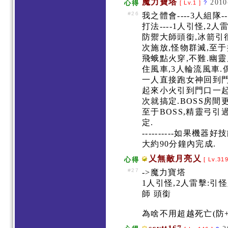
魔力寶塔
2010
心得
[ Lv.1 ]
?
#26
我之體會----3人組隊
打法----1人引怪,
防禦大師頭銜,冰箭引
次施放,怪物群滅,至
飛蛾點火穿,不難.幽
住風車,3人輪流風車
一人直接跑女神回到門
起來小火引到門口一起
次就搞定.BOSS房間
至于BOSS,精靈弓引
定.
----------如果
大約90分鐘內完成.
乂無敵月亮乂
心得
[ Lv.31
#27
->魔力寶塔
1人引怪,2人雷擊:引
師 頭銜
為啥不用超越死亡(防+6