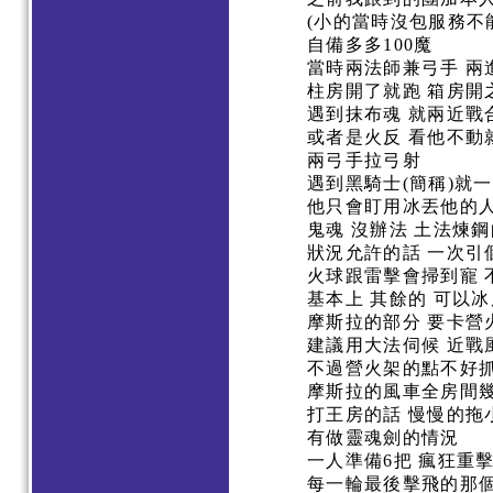
(小的當時沒包服務不
自備多多100魔
當時兩法師兼弓手 兩
柱房開了就跑 箱房開
遇到抹布魂 就兩近戰合
或者是火反 看他不動
兩弓手拉弓射
遇到黑騎士(簡稱)就
他只會盯用冰丟他的
鬼魂 沒辦法 土法煉
狀況允許的話 一次引
火球跟雷擊會掃到寵 
基本上 其餘的 可以冰
摩斯拉的部分 要卡營
建議用大法伺候 近
不過營火架的點不好抓
摩斯拉的風車全房間
打王房的話 慢慢的
有做靈魂劍的情況
一人準備6把 瘋狂重
每一輪最後擊飛的那