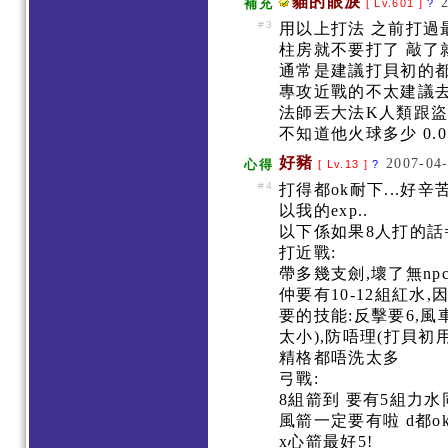
貓的眼淚
補充
[ Lv.601 ]
?
#3
用以上打法 之前打過最
柱房就不要打了 敲了就跑
通常是建議打貝初的都
專攻近戰的不太建議去
法師丟大法K人類跟盜
不知道他火球多少 0.0
好豬
2007-04-
心得
[ Lv.13 ]
?
#4
打得都ok耐下...好辛
以我的exp..
以下係如果8人打的話=
打近戰:
帶多幾支劍,壞了無npc
仲要有10-12組紅水
要的技能:反擊要6,風車(
太小),防唔理(打貝初用
精格都唔洗太多
弓戰:
8組箭到 要有5組力
風箭一定要有啦 d都o
x心箭最好5!