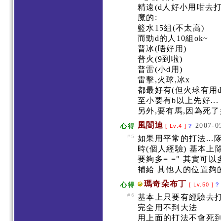
精遠(d人好小用咁去打l
魔的:
籃水15組(不太高)
而勁d的人10組ok~
普冰(唔好用)
普火(9到啦)
普雷(小d用)
雷擊,火球,冰x
都最好有(但火球有用d=
至小要有b以上先好..
另外,要有馬,因為死了好
風闇迪
2007-0
心得
[ Lv.4 ]
?
#5
如果用平常的打法...
時(個人經驗) 基本上
要夠多= =" 其實可
補給 其他人的位置夠
瑪奇朵布丁
心得
[ Lv.50 ]
?
#6
基本上只要有經驗去
完全用不到大法
用上面的打法不會死到5