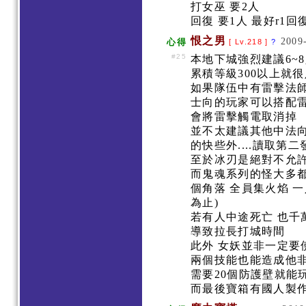
打女巫 要2人
回復 要1人 最好r1回
恨之男
2009
心得
[ Lv.218 ]
?
#25
本地下城強烈建議6~
累積等級300以上就很
如果隊伍中有雷擊法師
士向的玩家可以搭配雷
會將雷擊觸電取消掉
並不太建議其他中法向
的快些外....讀取第
至於冰刃是絕對不允
而鬼魂系列的怪大多都
個角落 全員集火焰 
為止)
若有人中途死亡 也千
導致拉長打城時間
此外 女妖並非一定要
兩個技能也能造成他非
需要20個防護壁就能
而最後寶箱有國人製作