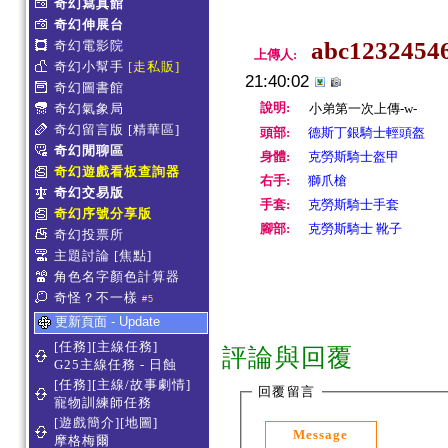
奇幻寫真館
奇幻伸展台
abc1232454
奇幻電影院
上傳人:
奇幻小幫手
[走私販]
21:40:02
奇幻圖書館
說明:
奇幻氣象局
小弟第一次上傳-w-
奇幻留言版
[精華區]
頭部:
德斯丁銀騎士輕頭盔
奇幻閒聊區
身體:
克勞斯騎士盔甲
奇幻遊戲看板查詢器
右手:
獅爪槍
奇幻交易版
手套:
克勞斯騎士手套
奇幻序號分享版
腳部:
克勞斯騎士 靴子
奇幻投票所
主題討論
[焦點]
角色名字顏色計算器
奇怪？不一樣
#5
更新頁面 - Update
[任務][主線任務]
評論與回覆
G25主線任務 - 日蝕
[任務][主線/故事劇情]
回覆留言
寵物訓練師任務
[遊戲簡介][地圖]
Message
摩格梅爾