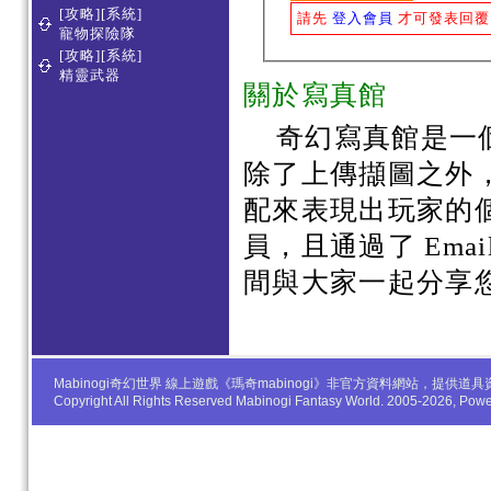
[攻略][系統]
請先
登入會員
才可發表回覆
寵物探險隊
[攻略][系統]
精靈武器
關於寫真館
奇幻寫真館是一
除了上傳擷圖之外
配來表現出玩家的
員，且通過了 Em
間與大家一起分享
Mabinogi奇幻世界 線上遊戲《瑪奇mabinogi》非官方資料網站，
Copyright All Rights Reserved Mabinogi Fantasy World. 2005-2026, Po