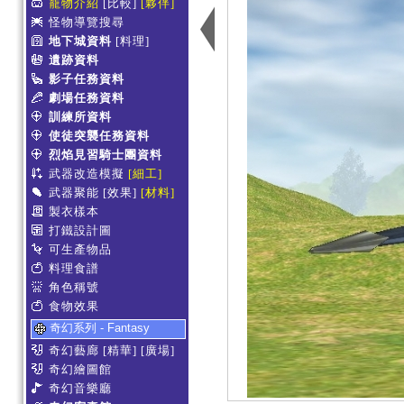
寵物介紹
[比較]
[夥伴]
怪物導覽搜尋
地下城資料
[料理]
遺跡資料
影子任務資料
劇場任務資料
訓練所資料
使徒突襲任務資料
烈焰見習騎士團資料
武器改造模擬
[細工]
武器聚能
[效果]
[材料]
製衣樣本
打鐵設計圖
可生產物品
料理食譜
角色稱號
食物效果
奇幻系列 - Fantasy
奇幻藝廊
[精華]
[廣場]
奇幻繪圖館
奇幻音樂廳