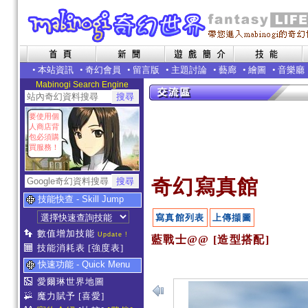
•
本站資訊
•
奇幻會員
•
留言版
•
主題討論
•
藝廊
•
繪圖
•
音樂廳
Mabinogi Search Engine
要使用個
人商店背
包必須購
買服務！
奇幻寫真館
技能快查 - Skill Jump
寫真館列表
上傳擷圖
數值增加技能
Update !
藍戰士@@ [造型搭配]
技能消耗表
[強度表]
快速功能 - Quick Menu
愛爾琳世界地圖
魔力賦予
[喜愛]