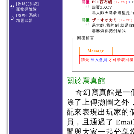
回覆
F91西布頓
[ Lv.20 ]
?
2
[攻略][系統]
#3
回覆ZXCV
寵物探險隊
易大師天選者造型是白
[攻略][系統]
回覆
ザ・オオカミ
精靈武器
[ Lv.22 ]
#4
易大師:我的劍 就是
那麻煩你把劍給我
回覆留言
Message
請先
登入會員
才可發表回覆
關於寫真館
奇幻寫真館是一
除了上傳擷圖之外
配來表現出玩家的
員，且通過了 Em
間與大家一起分享