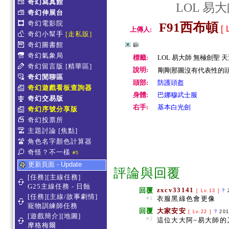
奇幻寫真館
LOL 易
奇幻伸展台
奇幻電影院
F91西布頓
[ 
上傳人:
奇幻小幫手
[走私販]
奇幻圖書館
奇幻氣象局
標籤:
LOL 易大師 無極劍聖 
奇幻留言版
[精華區]
說明:
剛剛那圖沒有代表性的頭盔 
奇幻閒聊區
頭部:
防護頭盔
奇幻遊戲看板查詢器
身體:
巴娜穆武士服
奇幻交易版
右手:
基本白光劍
奇幻序號分享版
奇幻投票所
主題討論
[焦點]
角色名字顏色計算器
奇怪？不一樣
#5
更新頁面 - Update
評論與回覆
[任務][主線任務]
G25主線任務 - 日蝕
zxcv33141
回覆
[ Lv.13 ]
?
[任務][主線/故事劇情]
衣服黑綠色會更像
#1
寵物訓練師任務
回覆
大家安安
[ Lv.22 ]
?
201
[遊戲簡介][地圖]
#2
這位大大阿~易大師的
摩格梅爾