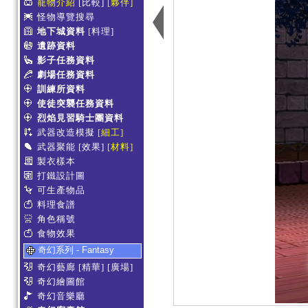
寵物介紹
[比較]
[夥伴]
怪物導覽搜尋
地下城資料
[料理]
遺跡資料
影子任務資料
劇場任務資料
訓練所資料
使徒突襲任務資料
烈焰見習騎士團資料
武器改造模擬
[細工]
武器聚能
[效果]
[材料]
製衣樣本
打鐵設計圖
可生產物品
料理食譜
角色稱號
食物效果
奇幻系列 - Fantasy
奇幻藝廊
[精華]
[廣場]
奇幻繪圖館
奇幻音樂廳