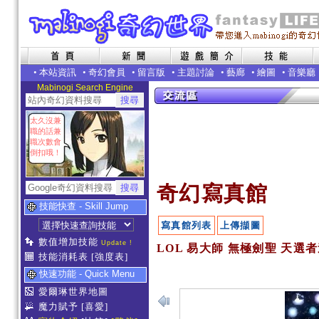
•
本站資訊
•
奇幻會員
•
留言版
•
主題討論
•
藝廊
•
繪圖
•
音樂廳
Mabinogi Search Engine
太久沒兼
職的話兼
職次數會
倒扣哦！
奇幻寫真館
技能快查 - Skill Jump
寫真館列表
上傳擷圖
數值增加技能
Update !
LOL 易大師 無極劍聖 天選者
技能消耗表
[強度表]
快速功能 - Quick Menu
愛爾琳世界地圖
魔力賦予
[喜愛]