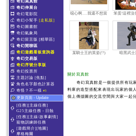
奇幻寫真館
奇幻伸展台
噁心啊......我還不想當
笨蛋!這裡沒
奇幻電影院
你們的同類啊!
啦!
奇幻小幫手
[走私販]
奇幻圖書館
奇幻氣象局
奇幻留言版
[精華區]
奇幻閒聊區
奇幻遊戲看板查詢器
某騎士王的英姿(!?)
暗黑武士
奇幻交易版
奇幻序號分享版
奇幻投票所
關於寫真館
主題討論
[焦點]
奇幻寫真館是一個提供所有玩
角色名字顏色計算器
料庫的造型搭配來表現出玩家的個人服
奇怪？不一樣
#5
個上傳擷圖的交流空間與大家一起
更新頁面 - Update
[任務][主線任務]
G25主線任務 - 日蝕
[任務][主線/故事劇情]
寵物訓練師任務
[遊戲簡介][地圖]
摩格梅爾