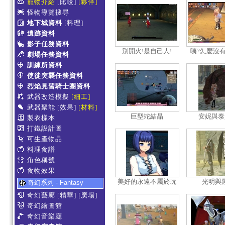
寵物介紹
[比較]
[夥伴]
怪物導覽搜尋
地下城資料
[料理]
遺跡資料
影子任務資料
別開火!是自己人!
咦?怎麼沒
劇場任務資料
啊?
訓練所資料
使徒突襲任務資料
烈焰見習騎士團資料
武器改造模擬
[細工]
武器聚能
[效果]
[材料]
巨型蛇結晶
安妮與泰
製衣樣本
打鐵設計圖
可生產物品
料理食譜
角色稱號
食物效果
美好的永遠不屬於玩
光明與
奇幻系列 - Fantasy
家....
奇幻藝廊
[精華]
[廣場]
奇幻繪圖館
奇幻音樂廳