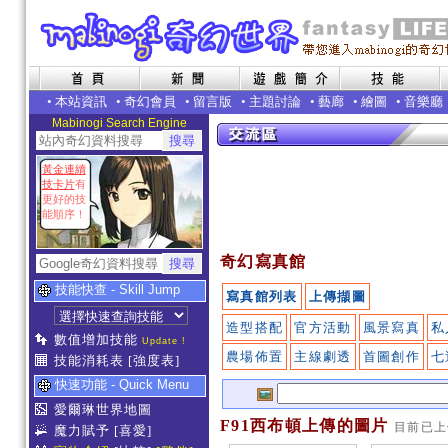
•
本站資訊
•
奇幻會員
•
留言版
•
主題討論
•
藝廊
•
繪圖
•
音樂廳
Mabinogi Search Engine
黃金連續
技卡片
有
更好的技
能順序！
奇幻寫真館
技能快查 - Skill Jump
寫真館列表
上傳擷圖
造型搭配
官方活動
風景寫真
私
數值增加技能
Update !
農場佈置
主線劇透
首圖創作
七
技能消耗表
[強度表]
快速功能 - Quick Menu
愛爾琳世界地圖
F91西布頓上傳的圖片
目前已
魔力賦予
[喜愛]