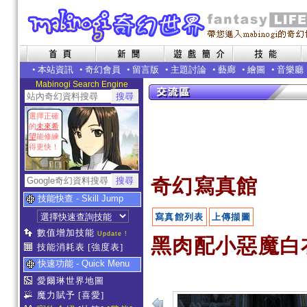
•
本站資訊
•
奇幻會員
•
留言版
•
主題討論
•
藝廊
•
繪圖
•
音樂廳
Mabinogi Search Engine
選擇正確
的
未來希
望
能修練
得更快！
奇幻寫真館
技能快查 - Skill Jump
寫真館列表
上傳擷圖
數值增加技能
Update !
黑肉配小惡魔白衣超
技能消耗表
[強度表]
快速功能 - Quick Menu
愛爾琳世界地圖
魔力賦予
[喜愛]