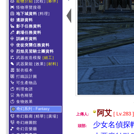
寵物介紹
[比較]
[夥伴]
怪物導覽搜尋
地下城資料
[料理]
遺跡資料
影子任務資料
劇場任務資料
訓練所資料
使徒突襲任務資料
烈焰見習騎士團資料
武器改造模擬
[細工]
武器聚能
[效果]
[材料]
製衣樣本
打鐵設計圖
可生產物品
料理食譜
角色稱號
食物效果
奇幻系列 - Fantasy
阿艾
[ Lv.283 
上傳人:
奇幻藝廊
[精華]
[廣場]
奇幻繪圖館
少女名偵探帽
頭部:
奇幻音樂廳