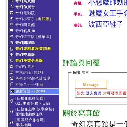
小惡魔帥勁服
奇幻寫真館
身體:
奇幻伸展台
魅魔女王手
奇幻電影院
手套:
奇幻小幫手
[走私販]
波西亞鞋子
奇幻圖書館
腳部:
奇幻氣象局
奇幻留言版
[精華區]
奇幻閒聊區
奇幻遊戲看板查詢器
奇幻交易版
奇幻序號分享版
評論與回覆
奇幻投票所
主題討論
[焦點]
回覆留言
角色名字顏色計算器
奇怪？不一樣
Message
#5
更新頁面 - Update
請先
登入會員
才可發表回覆
[任務][主線任務]
G25主線任務 - 日蝕
[任務][主線/故事劇情]
關於寫真館
寵物訓練師任務
[遊戲簡介][地圖]
奇幻寫真館是一
摩格梅爾