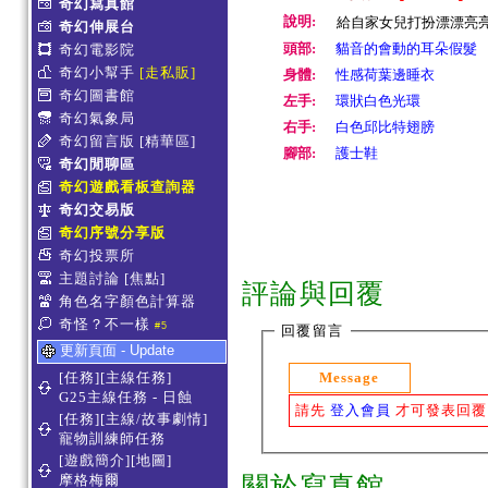
奇幻寫真館
說明:
給自家女兒打扮漂漂亮亮超開
奇幻伸展台
頭部:
貓音的會動的耳朵假髮
奇幻電影院
奇幻小幫手
[走私販]
身體:
性感荷葉邊睡衣
奇幻圖書館
左手:
環狀白色光環
奇幻氣象局
右手:
白色邱比特翅膀
奇幻留言版
[精華區]
腳部:
護士鞋
奇幻閒聊區
奇幻遊戲看板查詢器
奇幻交易版
奇幻序號分享版
奇幻投票所
主題討論
[焦點]
評論與回覆
角色名字顏色計算器
奇怪？不一樣
#5
回覆留言
更新頁面 - Update
Message
[任務][主線任務]
G25主線任務 - 日蝕
請先
登入會員
才可發表回覆
[任務][主線/故事劇情]
寵物訓練師任務
[遊戲簡介][地圖]
摩格梅爾
關於寫真館