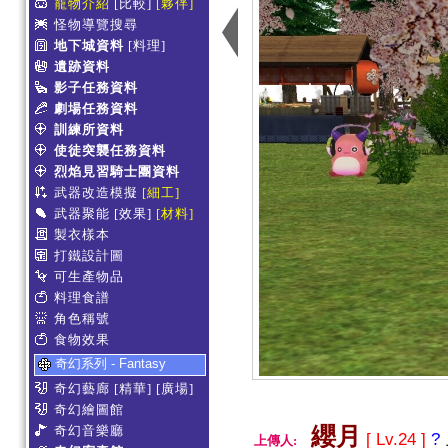
寵物介紹
[比較]
[夥伴]
怪物導覽搜尋
地下城資料
[料理]
遺跡資料
影子任務資料
劇場任務資料
訓練所資料
使徒突襲任務資料
烈焰見習騎士團資料
武器改造模擬
[細工]
武器聚能
[效果]
[材料]
製衣樣本
打鐵設計圖
可生產物品
料理食譜
角色稱號
食物效果
奇幻系列 - Fantasy
奇幻藝廊
[精華]
[廣場]
奇幻繪圖館
奇幻音樂廳
纓月
[ Lv.24 ]
?
上傳人: