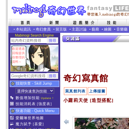
•
本站資訊
•
奇幻會員
•
留言版
•
主題討論
•
藝廊
•
繪圖
•
音樂廳
Mabinogi Search Engine
歡迎透過
回報提供
你整理的
資料～
奇幻寫真館
技能快查 - Skill Jump
寫真館列表
上傳擷圖
數值增加技能
Update !
小蘿莉天使 [造型搭配]
技能消耗表
[強度表]
快速功能 - Quick Menu
愛爾琳世界地圖
魔力賦予
[喜愛]