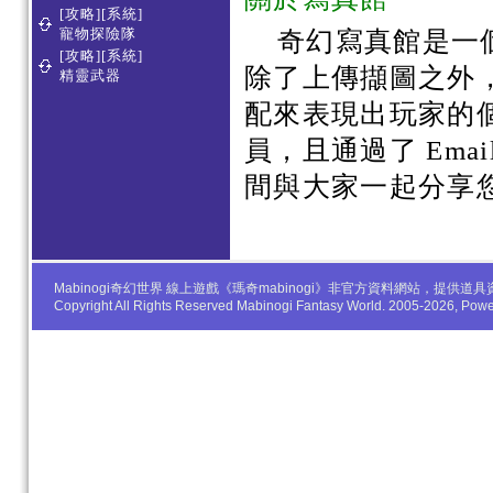
[攻略][系統]
寵物探險隊
奇幻寫真館是一
[攻略][系統]
除了上傳擷圖之外
精靈武器
配來表現出玩家的
員，且通過了 Em
間與大家一起分享
Mabinogi奇幻世界 線上遊戲《瑪奇mabinogi》非官方資料網站，
Copyright All Rights Reserved Mabinogi Fantasy World. 2005-2026, Po