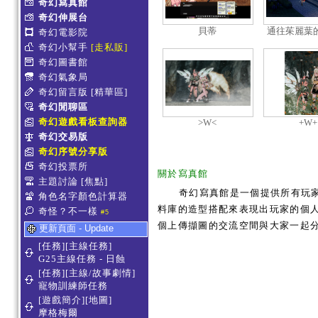
奇幻寫真館
奇幻伸展台
貝蒂
通往茱麗葉
奇幻電影院
死守
奇幻小幫手
[走私販]
奇幻圖書館
奇幻氣象局
奇幻留言版
[精華區]
奇幻閒聊區
奇幻遊戲看板查詢器
>W<
+W+
奇幻交易版
奇幻序號分享版
奇幻投票所
關於寫真館
主題討論
[焦點]
奇幻寫真館是一個提供所有玩
角色名字顏色計算器
料庫的造型搭配來表現出玩家的個人服
奇怪？不一樣
#5
個上傳擷圖的交流空間與大家一起
更新頁面 - Update
[任務][主線任務]
G25主線任務 - 日蝕
[任務][主線/故事劇情]
寵物訓練師任務
[遊戲簡介][地圖]
摩格梅爾