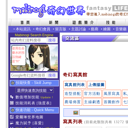
•
本站資訊
•
奇幻會員
•
留言版
•
主題討論
•
藝廊
•
繪圖
•
音樂廳
Mabinogi Search Engine
使用生命
藥水的預
設熱鍵
是"H"
奇幻寫真館
技能快查 - Skill Jump
寫真館列表
上傳擷圖
造型搭配
官方活動
風景寫真
私
數值增加技能
Update !
農場佈置
主線劇透
首圖創作
七
技能消耗表
[強度表]
快速功能 - Quick Menu
愛爾琳世界地圖
寫真列表
(目前此類別共有 13272 
魔力賦予
[喜愛]