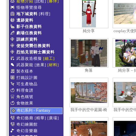
寵物介紹
[比較]
[夥伴]
怪物導覽搜尋
地下城資料
[料理]
遺跡資料
影子任務資料
純分享
cosplay天
劇場任務資料
身邊 白
訓練所資料
使徒突襲任務資料
烈焰見習騎士團資料
武器改造模擬
[細工]
武器聚能
[效果]
[材料]
角落
純分享－
製衣樣本
打鐵設計圖
可生產物品
料理食譜
角色稱號
食物效果
我手中的空中庭園-椅
我手中的空中
奇幻系列 - Fantasy
子2
子
奇幻藝廊
[精華]
[廣場]
奇幻繪圖館
奇幻音樂廳